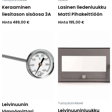
Keraaminen
Lasinen liedenluukku
liesitason sisäosa 3A
Matti Pihakeittiöön
Hinta
489,00
€
Hinta
195,00
€
Tulisijatarvikkeet
Leivinuunin
Leivinuuninluukku
lämpömittari