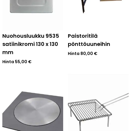
Nuohousluukku 9535
Paistoritilä
satiinikromi 130 x 130
pönttöuuneihin
mm
Hinta
80,00
€
Hinta
55,00
€