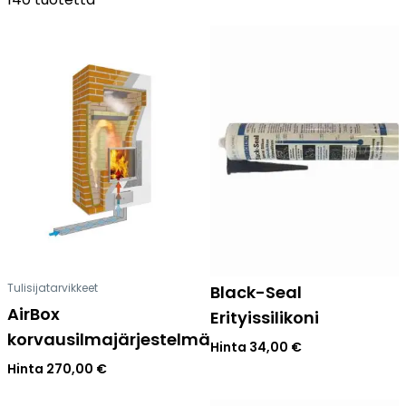
Tulisijatarvikkeet
Kamiinat ja kevyet tulisijat
Grillit ja pihakeittiöt
Tiilet
Laastit
Kiukaat ja kiuaskivet
Outlet
Käyttöehdot
Peruuta verkkokauppatilauksesi
Tulisijatarvikkeet
Black-Seal
Yhteystiedot
AirBox
Erityissilikoni
korvausilmajärjestelmä
Hinta
34,00
€
Hinta
270,00
€