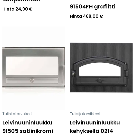
91504FH grafiitti
Hinta
24,90
€
Hinta
469,00
€
Tulisijatarvikkeet
Tulisijatarvikkeet
Leivinuuninluukku
Leivinuuninluukku
91505 satiinikromi
kehyksellä 0214