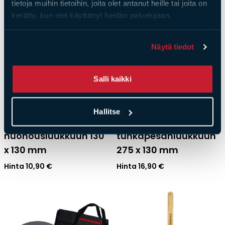
tietoja muihin tietoihin, joita olet antanut heille tai joita on
kerätty, kun olet käyttänyt heidän palvelujaan.
Näytä tiedot
Salli kaikki
Hallitse
Muurausholkki
Muurausholkki
nuohousluukkuun 130
tuhkapesänluukkuun
x 130 mm
275 x 130 mm
Hinta
10,90
€
Hinta
16,90
€