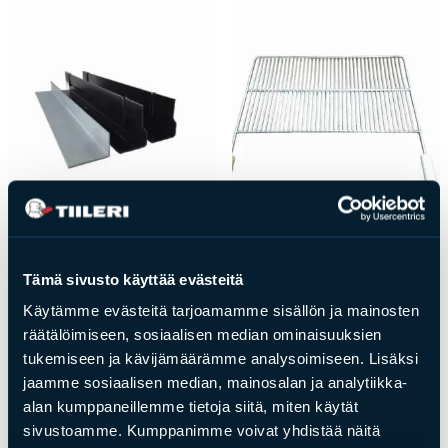
Luukun kiinnityspellit
Maxi Grilliritilä
Tämä sivusto käyttää evästeitä
teräsluukkuun 700 x
puukahvoin 640 x 400
Käytämme evästeitä tarjoamamme sisällön ja mainosten
410 mm
mm
räätälöimiseen, sosiaalisen median ominaisuuksien
tukemiseen ja kävijämäärämme analysoimiseen. Lisäksi
Hinta
38,00
€
Hinta
79,00
€
jaamme sosiaalisen median, mainosalan ja analytiikka-
alan kumppaneillemme tietoja siitä, miten käytät
sivustoamme. Kumppanimme voivat yhdistää näitä