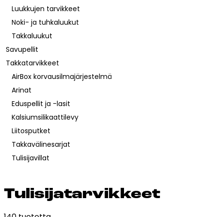
Esitteet, hinnastot ja ohjeet
Luukkujen tarvikkeet
Tiileri lasku
Noki- ja tuhkaluukut
Kotikäynti
Takkaluukut
Savupellit
Tiilet ja tiililaatat
Takkatarvikkeet
AirBox korvausilmajärjestelmä
Julkisivutiilet
Arinat
Tiililaatat
Eduspellit ja -lasit
Aukonylitysratkaisut ja
Kalsiumsilikaattilevy
Tiilimuurauskannakejärjestelmät
Liitosputket
Kohdegalleria
Takkavälinesarjat
Vastuullisuus
Tulisijavillat
Tiilityökalu
Esitteet
Tu­li­si­ja­tar­vik­keet
Verkkokauppa
140 tuotetta