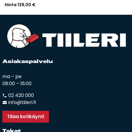
Hinta
139,00
€
Asia­kas­pal­ve­lu
ma – pe
08:00 – 16:00
02 420 000
info@tiileri.fi
Tilaa kotikäynti
Ta­kat