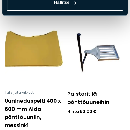
Hinta
109,00
€
Hallitse
Tulisijatarvikkeet
Paistoritilä
Uunineduspelti 400 x
pönttöuuneihin
600 mm Aida
Hinta
80,00
€
pönttöuuniin,
messinki