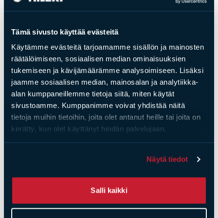
myös näis­tä
Tämä sivusto käyttää evästeitä
Käytämme evästeitä tarjoamamme sisällön ja mainosten
räätälöimiseen, sosiaalisen median ominaisuuksien
tukemiseen ja kävijämäärämme analysoimiseen. Lisäksi
jaamme sosiaalisen median, mainosalan ja analytiikka-
alan kumppaneillemme tietoja siitä, miten käytät
sivustoamme. Kumppanimme voivat yhdistää näitä
tietoja muihin tietoihin, joita olet antanut heille tai joita on
kerätty, kun olet käyttänyt heidän palvelujaan.
Näytä tiedot
Uunineduslasi Aida
Uunineduspelti 400 x
pönttöuunille 400 x
600 mm Aida
600 mm kirkas
pönttöuuniin
Salli kaikki
mattamusta, TI-FA
Hinta
149,00
€