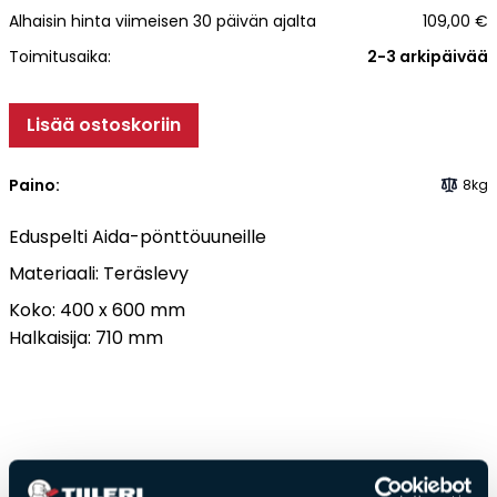
Alhaisin hinta viimeisen 30 päivän ajalta
109,00
€
Tulisijatarvikkeet
Toimitusaika:
2-3 arkipäivää
Kamiinat ja kevyet tulisijat
Grillit ja pihakeittiöt
Lisää ostoskoriin
Tiilet
Laastit
Paino:
8kg
Kiukaat ja kiuaskivet
Outlet
Eduspelti Aida-pönttöuuneille
Käyttöehdot
Materiaali: Teräslevy
Peruuta verkkokauppatilauksesi
Koko: 400 x 600 mm
Halkaisija: 710 mm
Yhteystiedot
Saat­tai­sit ol­la kiin­nos­tu­nut