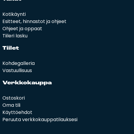
Kotikäynti
Esitteet, hinnastot ja ohjeet
Ohjeet ja oppaat
Tiileri lasku
Tii­let
Kohdegalleria
Vastuullisuus
Verk­ko­kaup­pa
Ostoskori
Oma tili
Käyttöehdot
Peruuta verkkokauppatilauksesi