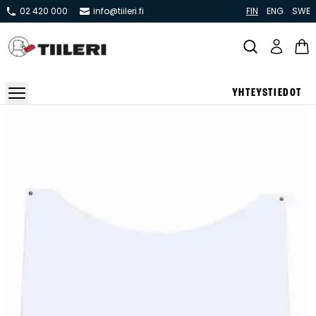
02 420 000
info@tiileri.fi
FIN
ENG
SWE
YHTEYSTIEDOT
Takat ja tulisijat
Varaavat takat
Pönttö -ja kaakeliuunit
Leivin -ja lämpiöuunit
Hellat
Kiertoilmatakat ja kamiinat
Grillit ja pihakeittiöt
Kiukaat
Hormit