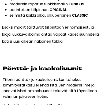
modernin rapatun funkkismallin
FUNKKIS
perinteisen tiilipinnan
ORIGINAL
se mistä kaikki alkoi, alkuperäinen
CLASSIC
Lisäksi maalit tarttuvat tiilipintaan erinomaisesti, ja
laaja luukkuvalikoima antaa vapaat kädet suunnitella
kotiisi juuri oikean näköinen takka.
Pönt­tö- ja kaa­ke­liuu­nit
Tiilerin pönttö- ja kaakeliuunit, kun tehokas
lämmitysratkaisu ei enää riitä. Sen moderni ilme ja
innovatiiviset ominaisuudet tekevät siitä täydellisen
valinnan jokaiseen kotiin.