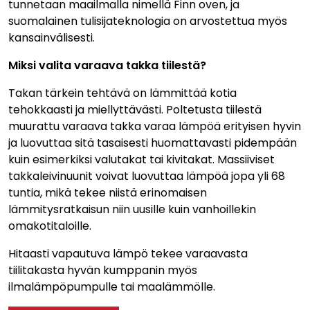
tunnetaan maailmalla nimellä Finn oven, ja
suomalainen tulisijateknologia on arvostettua myös
Tulisijatarvikkeet
kansainvälisesti.
Kamiinat ja kevyet tulisijat
Miksi valita varaava takka tiilestä?
Grillit ja pihakeittiöt
Tiilet
Takan tärkein tehtävä on lämmittää kotia
Laastit
tehokkaasti ja miellyttävästi. Poltetusta tiilestä
muurattu varaava takka varaa lämpöä erityisen hyvin
Kiukaat ja kiuaskivet
ja luovuttaa sitä tasaisesti huomattavasti pidempään
Outlet
kuin esimerkiksi valutakat tai kivitakat. Massiiviset
Käyttöehdot
takkaleivinuunit voivat luovuttaa lämpöä jopa yli 68
Peruuta verkkokauppatilauksesi
tuntia, mikä tekee niistä erinomaisen
lämmitysratkaisun niin uusille kuin vanhoillekin
Yhteystiedot
omakotitaloille.
Hitaasti vapautuva lämpö tekee varaavasta
tiilitakasta hyvän kumppanin myös
ilmalämpöpumpulle tai maalämmölle.