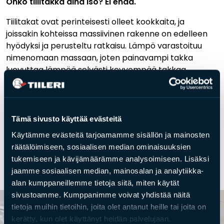
Onko tiilitakka aina iso? Ei enää.
Tiilitakat ovat perinteisesti olleet kookkaita, ja
joissakin kohteissa massiivinen rakenne on edelleen
hyödyksi ja perusteltu ratkaisu. Lämpö varastoituu
nimenomaan massaan, joten painavampi takka
luovuttaa lämpöä selvästi kevyempää takkaa
pidempään.
Nykyään tarjolla on kuitenkin myös kompakteja,
pienempiä varaavia tiilitakkoja. Tämän mahdollistaa
Tämä sivusto käyttää evästeitä
poltetun tiilen kehittynyt valmistustekniikka, jossa tiili
Käytämme evästeitä tarjoamamme sisällön ja mainosten
suunnitellaan erityisesti tulisijakäyttöön sekä
räätälöimiseen, sosiaalisen median ominaisuuksien
ominaisuuksiensa että mitoituksensa puolesta.
tukemiseen ja kävijämäärämme analysoimiseen. Lisäksi
jaamme sosiaalisen median, mainosalan ja analytiikka-
Pönttö- ja kaakeliuunit
alan kumppaneillemme tietoja siitä, miten käytät
sivustoamme. Kumppanimme voivat yhdistää näitä
tietoja muihin tietoihin, joita olet antanut heille tai joita on
kerätty, kun olet käyttänyt heidän palvelujaan.