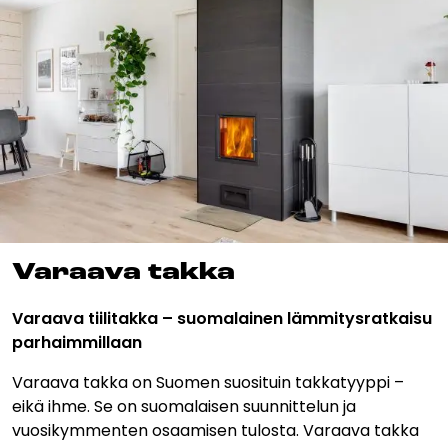
Esitteet, hinnastot ja ohjeet
Tiileri lasku
Kotikäynti
Tiilet ja tiililaatat
Julkisivutiilet
Tiililaatat
Aukonylitysratkaisut ja
Tiilimuurauskannakejärjestelmät
Va­raa­va tak­ka
Kohdegalleria
Varaava tiilitakka – suomalainen lämmitysratkaisu
Vastuullisuus
parhaimmillaan
Tiilityökalu
Esitteet
Varaava takka on Suomen suosituin takkatyyppi –
eikä ihme. Se on suomalaisen suunnittelun ja
Verkkokauppa
vuosikymmenten osaamisen tulosta. Varaava takka