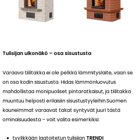
Tulisijan ulkonäkö – osa sisustusta
Varaava tiilitakka ei ole pelkkä lämmityslaite, vaan se
on osa kodin sisustusta. Hidas lämmönluovutus
mahdollistaa monipuoliset pintaratkaisut, ja tiilitakka
muuntuu helposti erilaisiin sisustustyyleihin.Suomen
kauneimmat varaavat takat syntyvät juuri tästä
ominaisuudesta – voit valita esimerkiksi:
tyylikkään laatoitetun tulisijan
TRENDI