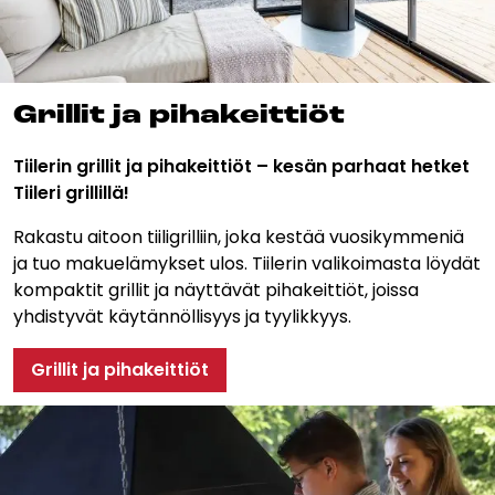
Gril­lit ja pi­ha­keit­tiöt
Tiilerin grillit ja pihakeittiöt – kesän parhaat hetket
Tiileri grillillä!
Rakastu aitoon tiiligrilliin, joka kestää vuosikymmeniä
ja tuo makuelämykset ulos. Tiilerin valikoimasta löydät
kompaktit grillit ja näyttävät pihakeittiöt, joissa
yhdistyvät käytännöllisyys ja tyylikkyys.
Grillit ja pihakeittiöt