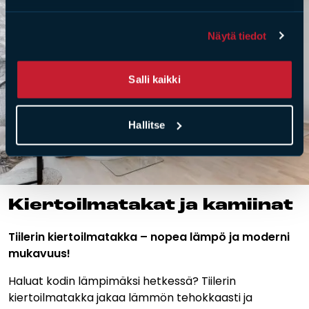
Näytä tiedot
Salli kaikki
Hallitse
Kier­toil­ma­ta­kat ja ka­mii­nat
Tiilerin kiertoilmatakka – nopea lämpö ja moderni
mukavuus!
Haluat kodin lämpimäksi hetkessä? Tiilerin
kiertoilmatakka jakaa lämmön tehokkaasti ja