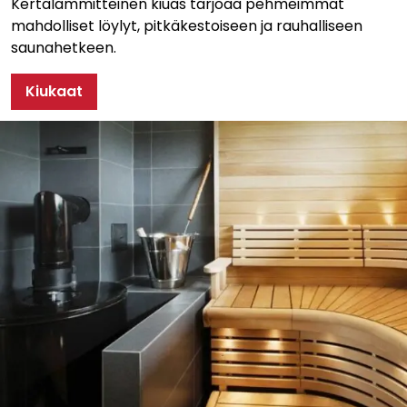
Kertalämmitteinen kiuas tarjoaa pehmeimmät
mahdolliset löylyt, pitkäkestoiseen ja rauhalliseen
saunahetkeen.
Kiukaat