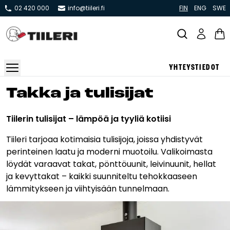
02 420 000
info@tiileri.fi
FIN
ENG
SWE
YHTEYSTIEDOT
Takat ja tulisijat
Tak­ka ja tu­li­si­jat
Varaavat takat
Tiilerin tulisijat – lämpöä ja tyyliä kotiisi
Pönttö -ja kaakeliuunit
Tiileri tarjoaa kotimaisia tulisijoja, joissa yhdistyvät
Leivin -ja lämpiöuunit
perinteinen laatu ja moderni muotoilu. Valikoimasta
Hellat
löydät varaavat takat, pönttöuunit, leivinuunit, hellat
ja kevyttakat – kaikki suunniteltu tehokkaaseen
Kiertoilmatakat ja kamiinat
lämmitykseen ja viihtyisään tunnelmaan.
Grillit ja pihakeittiöt
Kiukaat
Hormit