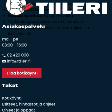
pidempi.
korkoa ja kuluja. Tarkista voimassa olevat
Kamiinoiden toimitusaika vaihtelee tuotteittain,
kampanjat ja lue lisää
täältä
.
tarkista toimitusaika tuotesivuilta.
Ennakkolasku.
Verkkokaupassa lasku sekä erämaksu.
Asia­kas­pal­ve­lu
Verkkopankki, sekä yleisimmät maksu -ja
luottokortit.
ma – pe
08:00 – 16:00
02 420 000
info@tiileri.fi
Tilaa kotikäynti
Ta­kat
Kotikäynti
Esitteet, hinnastot ja ohjeet
Ohjeet ja oppaat