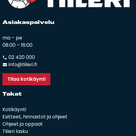
Asia­kas­pal­ve­lu
ma – pe
08:00 – 16:00
02 420 000
info@tiileri.fi
Tilaa kotikäynti
Ta­kat
Kotikäynti
Esitteet, hinnastot ja ohjeet
Ohjeet ja oppaat
Tiileri lasku