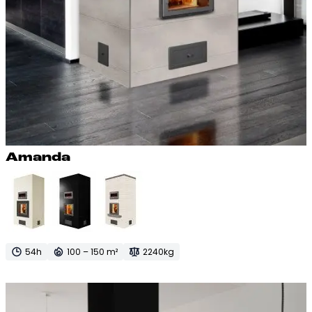
Aman­da
54h
100 – 150 m²
2240kg