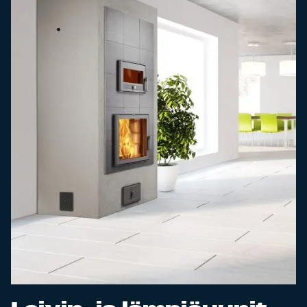
Esitteet, hinnastot ja ohjeet
Tiileri lasku
Kotikäynti
Tiilet ja tiililaatat
Julkisivutiilet
Tiililaatat
Aukonylitysratkaisut ja
Tiilimuurauskannakejärjestelmät
Kohdegalleria
Vastuullisuus
Tiilityökalu
Esitteet
Verkkokauppa