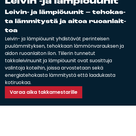
Lei­vin -ja läm­piöuu­nit
Tulisijatarvikkeet
Lei­vin- ja läm­piöuu­nit – te­ho­kas­
Kamiinat ja kevyet tulisijat
ta läm­mi­tys­tä ja ai­toa ruoan­lait­
Grillit ja pihakeittiöt
toa
Tiilet
Leivin- ja lämpiöuunit yhdistävät perinteisen
puulämmityksen, tehokkaan lämmönvarauksen ja
Laastit
aidon ruoanlaiton ilon. Tiilerin tunnetut
Kiukaat ja kiuaskivet
takkaleivinuunit ja lämpiöuunit ovat suosittuja
Outlet
valintoja koteihin, joissa arvostetaan sekä
Käyttöehdot
energiatehokasta lämmitystä että laadukasta
Peruuta verkkokauppatilauksesi
kotiruokaa.
Varaa aika takkamestarille
Yhteystiedot