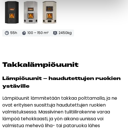
55h
100 – 150 m²
2450kg
Tak­ka­läm­piöuu­nit
Lämpiöuunit – haudutettujen ruokien
ystäville
Lämpiöuunit lämmitetään takkaa polttamalla, ja ne
ovat erityisen suosittuja haudutettujen ruokien
valmistuksessa. Massiivinen tulitiilirakenne varaa
lämpöä tehokkaasti, ja yön aikana uunissa voi
valmistua mehevä liha- tai pataruoka lähes