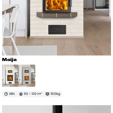
Mai­ja
38h
50 – 100 m²
1510kg