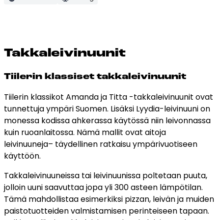
Tak­ka­lei­vi­nuu­nit
Tiilerin klassiset takkaleivinuunit
Tiilerin klassikot Amanda ja Titta -takkaleivinuunit ovat
tunnettuja ympäri Suomen. Lisäksi Lyydia-leivinuuni on
monessa kodissa ahkerassa käytössä niin leivonnassa
kuin ruoanlaitossa. Nämä mallit ovat aitoja
leivinuuneja– täydellinen ratkaisu ympärivuotiseen
käyttöön.
Takkaleivinuuneissa tai leivinuunissa poltetaan puuta,
jolloin uuni saavuttaa jopa yli 300 asteen lämpötilan.
Tämä mahdollistaa esimerkiksi pizzan, leivän ja muiden
paistotuotteiden valmistamisen perinteiseen tapaan.