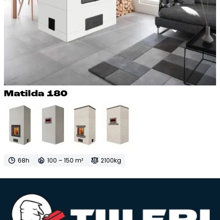
Ma­til­da 180
68h
100 – 150 m²
2100kg