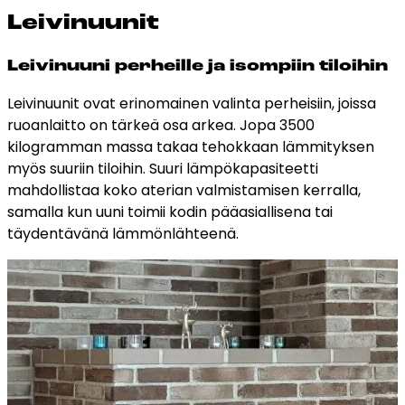
Lei­vi­nuu­nit
Leivinuuni perheille ja isompiin tiloihin
Leivinuunit ovat erinomainen valinta perheisiin, joissa
ruoanlaitto on tärkeä osa arkea. Jopa 3500
kilogramman massa takaa tehokkaan lämmityksen
myös suuriin tiloihin. Suuri lämpökapasiteetti
mahdollistaa koko aterian valmistamisen kerralla,
samalla kun uuni toimii kodin pääasiallisena tai
täydentävänä lämmönlähteenä.