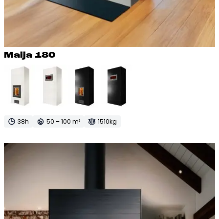
Mai­ja 180
38h
50 – 100 m²
1510kg