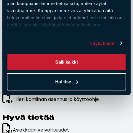
alan kumppaneillemme tietoja siitä, miten käytät
Takan sisäänkanto-ohje
sivustoamme. Kumppanimme voivat yhdistää näitä
Integroitu palomuuri-ohje
tietoja muihin tietoihin, joita olet antanut heille tai joita on
kerätty, kun olet käyttänyt heidän palvelujaan.
Korvausilma alapohjan kautta-ohje
Korvausilmahormi-ohje
Näytä tiedot
Instruction and maintenance manual
Mode d’emploi et entretien du foyer
Salli kaikki
Tii­le­ri ka­mii­nat ja kier­toil­ma­
Hallitse
ta­kat
Tiileri kamiinan asennus ja käyttöohje
Hy­vä tie­tää
Asiakkaan velvollisuudet