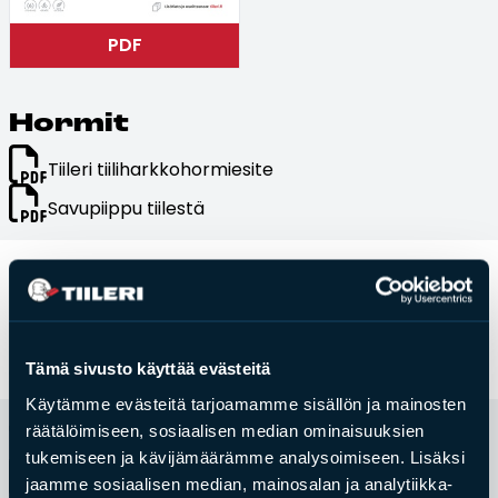
Tulisijatarvikkeet
PDF
Kamiinat ja kevyet tulisijat
Grillit ja pihakeittiöt
Hor­mit
Tiilet
Tiileri tiiliharkkohormiesite
Laastit
Kiukaat ja kiuaskivet
Savupiippu tiilestä
Outlet
Käyttöehdot
Peruuta verkkokauppatilauksesi
Yhteystiedot
Tämä sivusto käyttää evästeitä
Oh­jeet ja op­paat
Käytämme evästeitä tarjoamamme sisällön ja mainosten
räätälöimiseen, sosiaalisen median ominaisuuksien
Tii­le­ri tu­li­si­jat
tukemiseen ja kävijämäärämme analysoimiseen. Lisäksi
Takan käyttö- ja huolto-ohje
jaamme sosiaalisen median, mainosalan ja analytiikka-