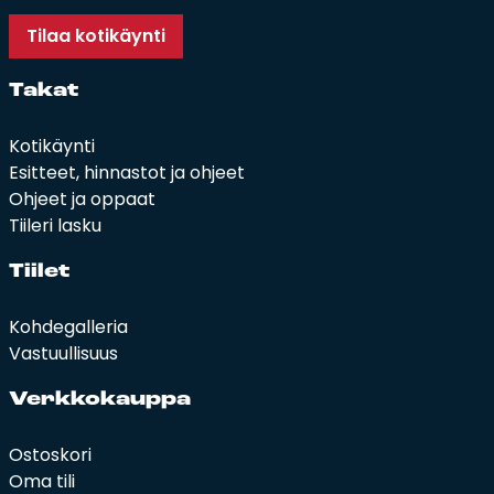
Tilaa kotikäynti
Ta­kat
Kotikäynti
Esitteet, hinnastot ja ohjeet
Ohjeet ja oppaat
Tiileri lasku
Tii­let
Kohdegalleria
Vastuullisuus
Verk­ko­kaup­pa
Ostoskori
Oma tili