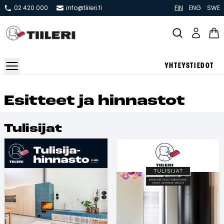
02 420 000
info@tiileri.fi
FIN
ENG
SWE
YHTEYSTIEDOT
Takat ja tulisijat
Esit­teet ja hin­nas­tot
Varaavat takat
Tu­li­si­jat
Pönttö -ja kaakeliuunit
Leivin -ja lämpiöuunit
Hellat
Kiertoilmatakat ja kamiinat
Grillit ja pihakeittiöt
Kiukaat
Hormit