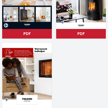
Esitteet, hinnastot ja ohjeet
Tiileri lasku
Kotikäynti
Tiilet ja tiililaatat
PDF
PDF
Julkisivutiilet
Tiililaatat
Aukonylitysratkaisut ja
Tiilimuurauskannakejärjestelmät
Kohdegalleria
Vastuullisuus
Tiilityökalu
Esitteet
Verkkokauppa