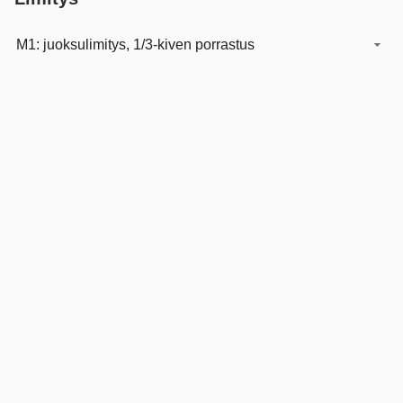
M1: juoksulimitys, 1/3-kiven porrastus
Muuraustarkkuus
Tarkka
Esikatselu