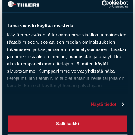
Tiilityökalun tarkoitus on luoda suuntaa antava kuva
Esitteet, hinnastot ja ohjeet
tuotteistamme.
Tiileri lasku
Kotikäynti
Tämä sivusto käyttää evästeitä
Käytämme evästeitä tarjoamamme sisällön ja mainosten
Tiilet ja tiililaatat
Tiili
räätälöimiseen, sosiaalisen median ominaisuuksien
tukemiseen ja kävijämäärämme analysoimiseen. Lisäksi
REIKÄTIILET
REIKÄTIILET
KÄSINLYÖDYT RUUKINTIILET
Julkisivutiilet
jaamme sosiaalisen median, mainosalan ja analytiikka-
Tiililaatat
alan kumppaneillemme tietoja siitä, miten käytät
Väri
KÄSINLYÖDYT RUUKINTIILET
sivustoamme. Kumppanimme voivat yhdistää näitä
Aukonylitysratkaisut ja
Tiilimuurauskannakejärjestelmät
tietoja muihin tietoihin, joita olet antanut heille tai joita on
Tundra
kerätty, kun olet käyttänyt heidän palvelujaan.
Kohdegalleria
Vastuullisuus
Pinta
Tiilityökalu
Näytä tiedot
Esitteet
Sileä
Salli kaikki
Verkkokauppa