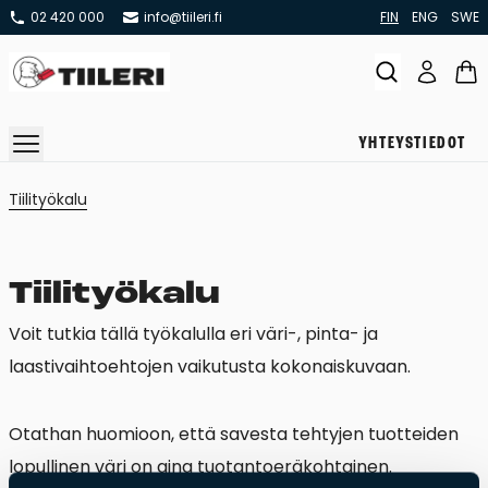
02 420 000
info@tiileri.fi
FIN
ENG
SWE
YHTEYSTIEDOT
Takat ja tulisijat
Tiilityökalu
Varaavat takat
Pönttö -ja kaakeliuunit
Tiilityökalu
Leivin -ja lämpiöuunit
Voit tutkia tällä työkalulla eri väri-, pinta- ja
Hellat
laastivaihtoehtojen vaikutusta kokonaiskuvaan.
Kiertoilmatakat ja kamiinat
Grillit ja pihakeittiöt
Otathan huomioon, että savesta tehtyjen tuotteiden
Kiukaat
lopullinen väri on aina tuotantoeräkohtainen.
Hormit