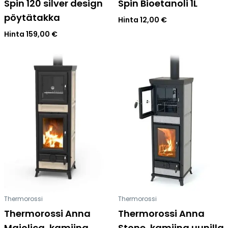
Spin 120 silver design
Spin Bioetanoli 1L
pöytätakka
Hinta
12,00
€
Hinta
159,00
€
Thermorossi
Thermorossi
Thermorossi Anna
Thermorossi Anna
Maiolica, kamiina
Stone, kamiina uunilla