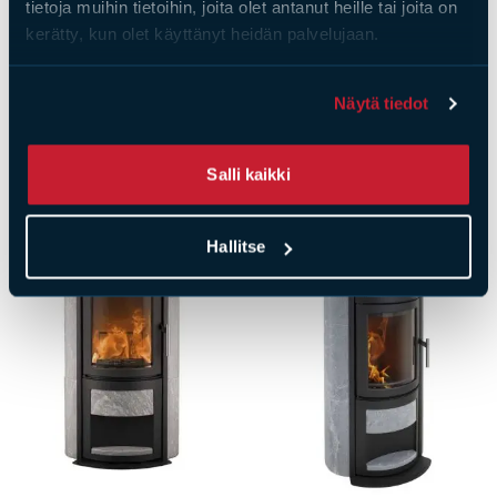
tietoja muihin tietoihin, joita olet antanut heille tai joita on
kerätty, kun olet käyttänyt heidän palvelujaan.
Heta
Heta
Heta Scan-Line 850
Heta Scan-Line 850M,
Näytä tiedot
sivulaseilla
Hinta
2830,00
€
Hinta
3090,00
€
Salli kaikki
Hallitse