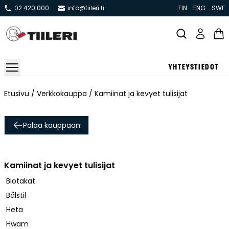
02 420 000
info@tiileri.fi
FIN
ENG
SWE
YHTEYSTIEDOT
Takat ja tulisijat
Etusivu
/
Verkkokauppa
/ Kamiinat ja kevyet tulisijat
Varaavat takat
Palaa kauppaan
Pönttö -ja kaakeliuunit
Leivin -ja lämpiöuunit
Hellat
Kamiinat ja kevyet tulisijat
Kiertoilmatakat ja kamiinat
Biotakat
Grillit ja pihakeittiöt
Bålstil
Kiukaat
Heta
Hormit
Hwam