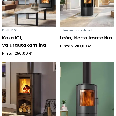
Kratki PRO
Tiileri kiertoilmatakat
Koza K11,
León, kiertoilmatakka
valurautakamiina
Hinta
2590,00
€
Hinta
1250,00
€