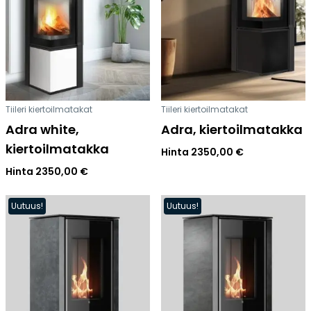
Tulisijatarvikkeet
Kamiinat ja kevyet tulisijat
Grillit ja pihakeittiöt
Tiilet
Laastit
Tiileri kiertoilmatakat
Tiileri kiertoilmatakat
Kiukaat ja kiuaskivet
Adra white,
Adra, kiertoilmatakka
Outlet
kiertoilmatakka
Hinta
2350,00
€
Käyttöehdot
Hinta
2350,00
€
Peruuta verkkokauppatilauksesi
Uutuus!
Uutuus!
Yhteystiedot