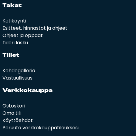
Ta­kat
Kotikäynti
Esitteet, hinnastot ja ohjeet
Ohjeet ja oppaat
Tiileri lasku
Tii­let
Kohdegalleria
Vastuullisuus
Verk­ko­kaup­pa
Ostoskori
Oma tili
Käyttöehdot
Peruuta verkkokauppatilauksesi