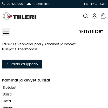
02 420 000
info@tiileri.fi
FIN
ENG
SWE
YHTEYSTIEDOT
Takat ja tulisijat
Etusivu
/
Verkkokauppa
/
Kamiinat ja kevyet
tulisijat
/ Thermorossi
Varaavat takat
Pönttö -ja kaakeliuunit
Palaa kauppaan
Leivin -ja lämpiöuunit
Hellat
Kamiinat ja kevyet tulisijat
Kiertoilmatakat ja kamiinat
Biotakat
Grillit ja pihakeittiöt
Bålstil
Kiukaat
Heta
Hormit
Hwam