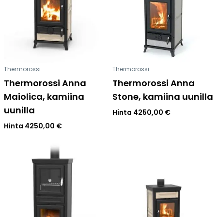
Tulisijatarvikkeet
Kamiinat ja kevyet tulisijat
Grillit ja pihakeittiöt
Tiilet
Thermorossi
Thermorossi
Laastit
Thermorossi Anna
Thermorossi Anna
Kiukaat ja kiuaskivet
Maiolica, kamiina
Stone, kamiina uunilla
Outlet
uunilla
Hinta
4250,00
€
Käyttöehdot
Hinta
4250,00
€
Peruuta verkkokauppatilauksesi
Yhteystiedot