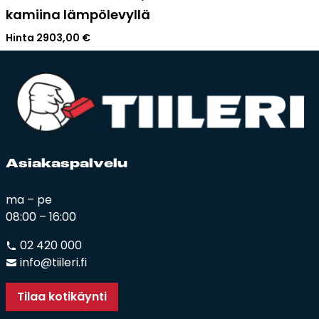
kamiina lämpölevyllä
Hinta
2903,00
€
Asia­kas­pal­ve­lu
ma – pe
08:00 – 16:00
02 420 000
info@tiileri.fi
Tilaa kotikäynti