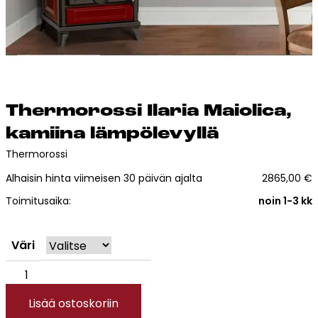
Esitteet, hinnastot ja ohjeet
Tiileri lasku
Kotikäynti
Tiilet ja tiililaatat
Ther­mo­ros­si Ila­ria Maio­li­ca,
Julkisivutiilet
ka­mii­na läm­pö­le­vyl­lä
Tiililaatat
Thermorossi
Aukonylitysratkaisut ja
Alhaisin hinta viimeisen 30 päivän ajalta
2865,00
€
Tiilimuurauskannakejärjestelmät
Toimitusaika:
noin 1-3 kk
Kohdegalleria
Vastuullisuus
Väri
Tiilityökalu
Esitteet
Thermorossi
Ilaria
Lisää ostoskoriin
Verkkokauppa
Maiolica,