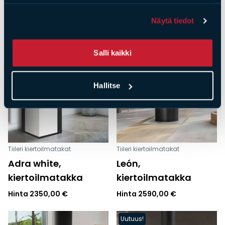
Uutuus!
Näytä tiedot
Salli kaikki
Hallitse
Tiileri kiertoilmatakat
Tiileri kiertoilmatakat
Adra white,
León,
kiertoilmatakka
kiertoilmatakka
Hinta
2350,00
€
Hinta
2590,00
€
Uutuus!