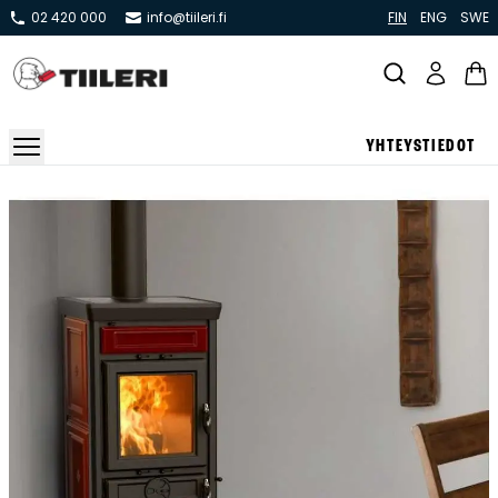
02 420 000
info@tiileri.fi
FIN
ENG
SWE
YHTEYSTIEDOT
Takat ja tulisijat
Varaavat takat
Pönttö -ja kaakeliuunit
Leivin -ja lämpiöuunit
Hellat
Kiertoilmatakat ja kamiinat
Grillit ja pihakeittiöt
Kiukaat
Hormit