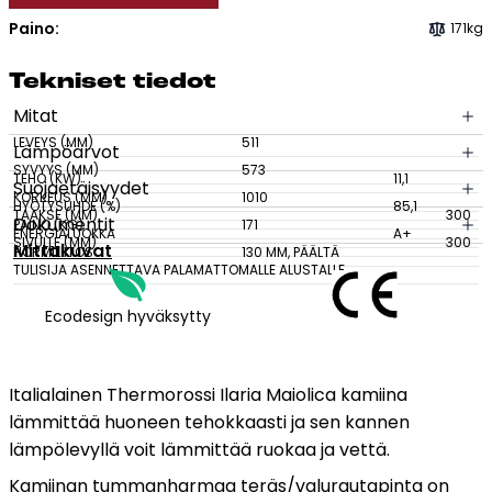
kamiina
Paino:
171kg
lämpölevyllä
Tulisijatarvikkeet
määrä
Kamiinat ja kevyet tulisijat
Tek­ni­set tie­dot
Grillit ja pihakeittiöt
Mitat
Tiilet
LEVEYS (MM)
511
Lämpöarvot
Laastit
SYVYYS (MM)
573
TEHO (KW)
11,1
Suojaetäisyydet
KORKEUS (MM)
1010
Kiukaat ja kiuaskivet
HYÖTYSUHDE (%)
85,1
TAAKSE (MM)
300
Dokumentit
PAINO (KG)
171
Outlet
ENERGIALUOKKA
A+
SIVULLE (MM)
300
Mittakuvat
HORMILIITOS
130 MM, PÄÄLTÄ
Käyttöehdot
TULISIJA ASENNETTAVA PALAMATTOMALLE ALUSTALLE.
Peruuta verkkokauppatilauksesi
Ecodesign hyväksytty
Yhteystiedot
Italialainen Thermorossi Ilaria Maiolica kamiina
lämmittää huoneen tehokkaasti ja sen kannen
lämpölevyllä voit lämmittää ruokaa ja vettä.
Kamiinan tummanharmaa teräs/valurautapinta on