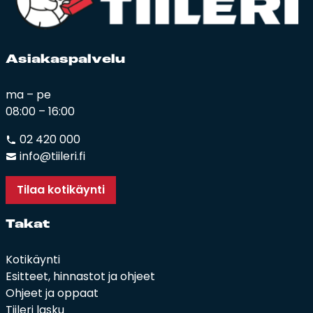
Asia­kas­pal­ve­lu
ma – pe
08:00 – 16:00
02 420 000
info@tiileri.fi
Tilaa kotikäynti
Ta­kat
Kotikäynti
Esitteet, hinnastot ja ohjeet
Ohjeet ja oppaat
Tiileri lasku