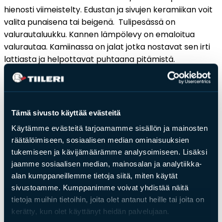
hienosti viimeistelty. Edustan ja sivujen keramiikan voit
valita punaisena tai beigenä. Tulipesässä on
valurautaluukku. Kannen lämpölevy on emaloitua
valurautaa. Kamiinassa on jalat jotka nostavat sen irti
lattiasta ja helpottavat puhtaana pitämistä.
Sytytyspelti helpottaa kamiinan sytyttämistä.
Puut palavat puhtaammin toisiopaloilmansyötön
ansiosta.
Tämä sivusto käyttää evästeitä
Kamiinassa on kiertoilmatoiminto, joka levittää
Käytämme evästeitä tarjoamamme sisällön ja mainosten
lämmön nopeasti laajalle alueelle.
räätälöimiseen, sosiaalisen median ominaisuuksien
tukemiseen ja kävijämäärämme analysoimiseen. Lisäksi
jaamme sosiaalisen median, mainosalan ja analytiikka-
alan kumppaneillemme tietoja siitä, miten käytät
sivustoamme. Kumppanimme voivat yhdistää näitä
Saat­tai­sit ol­la kiin­nos­tu­nut
tietoja muihin tietoihin, joita olet antanut heille tai joita on
kerätty, kun olet käyttänyt heidän palvelujaan.
myös näis­tä