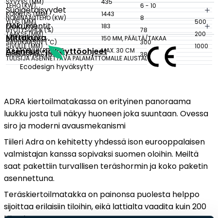
SYVYYS (MM)
435
TEHO (KW)
6 - 10
Suojaetäisyydet
KORKEUS (MM)
1443
Tulisijatarvikkeet
NOMINAALITEHO (KW)
8
YLÖS (MM)
500
Dokumentit
PAINO (KG)
183
HYÖTYSUHDE (%)
78
Kamiinat ja kevyet tulisijat
TAAKSE (MM)
200
Mittakuva
HORMILIITOS
150 MM, PÄÄLTÄ/TAKAA
SAVUKAASUT (˚C)
300
Grillit ja pihakeittiöt
SIVULLE (MM)
1000
Asennus -ja käyttöohjeet
POLTTOPUUN PITUUS
MAX. 30 CM
HIUKKASPÄÄSTÖT
38 MG/NM³
TULISIJA ASENNETTAVA PALAMATTOMALLE ALUSTALLE.
Tiilet
Ecodesign hyväksytty
Laastit
Kiukaat ja kiuaskivet
ADRA kiertoilmatakassa on erityinen panoraama
Outlet
luukku josta tuli näkyy huoneen joka suuntaan. Ovessa
Käyttöehdot
siro ja moderni avausmekanismi
Peruuta verkkokauppatilauksesi
Tiileri Adra on kehitetty yhdessä ison eurooppalaisen
valmistajan kanssa sopivaksi suomen oloihin. Meiltä
Yhteystiedot
saat pakettiin turvallisen teräshormin ja koko paketin
asennettuna.
Teräskiertoilmatakka on painonsa puolesta helppo
sijoittaa erilaisiin tiloihin, eikä lattialta vaadita kuin 200