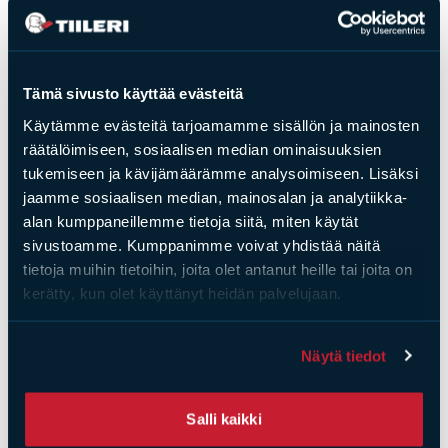
kilon kantavuus
Tämä sivusto käyttää evästeitä
Saat­tai­sit ol­la kiin­nos­tu­nut
Käytämme evästeitä tarjoamamme sisällön ja mainosten
räätälöimiseen, sosiaalisen median ominaisuuksien
myös näis­tä
tukemiseen ja kävijämäärämme analysoimiseen. Lisäksi
jaamme sosiaalisen median, mainosalan ja analytiikka-
alan kumppaneillemme tietoja siitä, miten käytät
sivustoamme. Kumppanimme voivat yhdistää näitä
tietoja muihin tietoihin, joita olet antanut heille tai joita on
kerätty, kun olet käyttänyt heidän palvelujaan.
Näytä tiedot
Salli kaikki