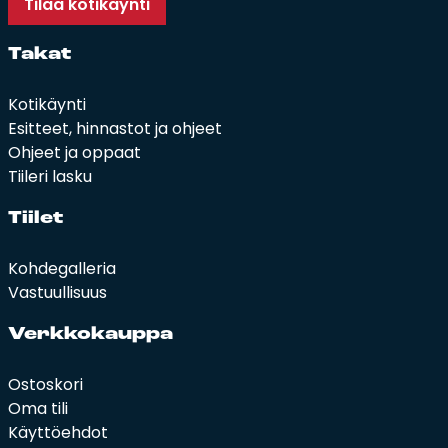
Tilaa kotikäynti
Ta­kat
Kotikäynti
Esitteet, hinnastot ja ohjeet
Ohjeet ja oppaat
Tiileri lasku
Tii­let
Kohdegalleria
Vastuullisuus
Verk­ko­kaup­pa
Ostoskori
Oma tili
Käyttöehdot