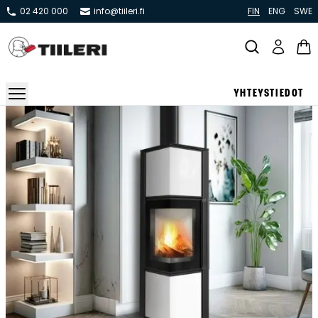
02 420 000
info@tiileri.fi
FIN
ENG
SWE
YHTEYSTIEDOT
Takat ja tulisijat
Varaavat takat
Pönttö -ja kaakeliuunit
Leivin -ja lämpiöuunit
Hellat
Kiertoilmatakat ja kamiinat
Grillit ja pihakeittiöt
Kiukaat
Hormit