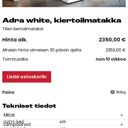
Esitteet, hinnastot ja ohjeet
Tiileri lasku
Kotikäynti
Ad­ra whi­te, kier­toil­ma­tak­ka
Tiileri kiertoilmatakat
Tiilet ja tiililaatat
Hinta alk.
2350,00
€
Alhaisin hinta viimeisen 30 päivän ajalta
2350,00
€
Julkisivutiilet
Toimitusaika:
noin 10 viikkoa
Tiililaatat
Aukonylitysratkaisut ja
Tiilimuurauskannakejärjestelmät
Lisää ostoskoriin
Kohdegalleria
Vastuullisuus
Paino:
183kg
Tiilityökalu
Tek­ni­set tie­dot
Esitteet
Mitat
LEVEYS (MM)
435
Verkkokauppa
Lämpöarvot