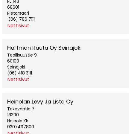
PL 143
68601
Pietarsaari
(06) 786 7111
Nettisivut
Hartman Rauta Oy Seinäjoki
Teollisuustie 9
60100
Seinäjoki
(06) 418 3111
Nettisivut
Heinolan Levy Ja Lista Oy
Tekeväntie 7
18300
Heinola Kk
0207497800
Nettisivut