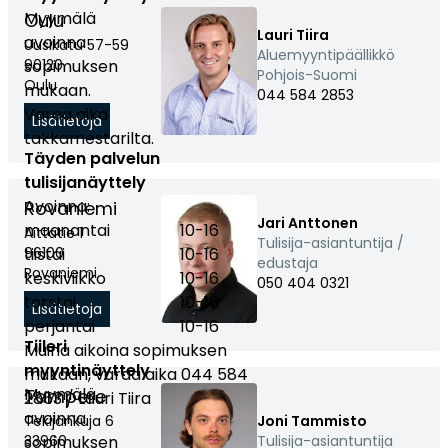
Myymälä
Oulu
Lauri Tiira
avoinna
Uusikatu 57-59
Aluemyyntipäällikkö
sopimuksen
90120
Pohjois-Suomi
Oulu
mukaan.
044 584 2853
Varaa aika
Lisätietoja
takkamestarilta.
Täyden palvelun
tulisijanäyttely
Avoinna:
Rovaniemi
Jari Anttonen
maanantai
10-16
Aittatie 1
Tulisija-asiantuntija /
tiistai
96100
10-16
edustaja
Rovaniemi
keskiviikko
10-16
050 404 0321
torstai
10-16
Lisätietoja
perjantai
10-16
Tiileri
Muina aikoina sopimuksen
myyntinäyttely
mukaan, varaa aika 044 584
Myymälä
Tampere
2853 / Lauri Tiira
avoinna
Tekijänkuja 6
Joni Tammisto
sopimuksen
33960
Tulisija-asiantuntija