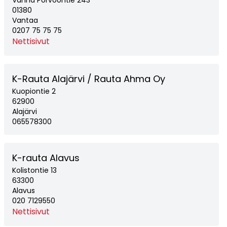
Vanha Porvoontie 243
01380
Vantaa
0207 75 75 75
Nettisivut
K-Rauta Alajärvi / Rauta Ahma Oy
Kuopiontie 2
62900
Alajärvi
065578300
K-rauta Alavus
Kolistontie 13
63300
Alavus
020 7129550
Nettisivut