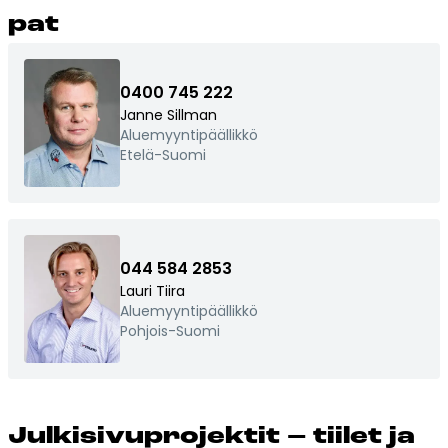
pat
0400 745 222
Janne Sillman
Aluemyyntipäällikkö
Etelä-Suomi
044 584 2853
Lauri Tiira
Aluemyyntipäällikkö
Pohjois-Suomi
Jul­ki­si­vup­ro­jek­tit – tii­let ja