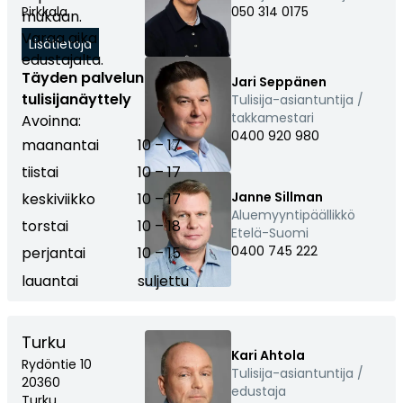
Pirkkala
050 314 0175
mukaan.
Varaa aika
Lisätietoja
edustajalta.
Täyden palvelun
Jari Seppänen
tulisijanäyttely
Tulisija-asiantuntija /
takkamestari
Avoinna:
0400 920 980
maanantai
10 – 17
tiistai
10 – 17
Janne Sillman
keskiviikko
10 – 17
Aluemyyntipäällikkö
torstai
10 – 18
Etelä-Suomi
0400 745 222
perjantai
10 – 15
lauantai
suljettu
Turku
Kari Ahtola
Rydöntie 10
Tulisija-asiantuntija /
20360
edustaja
Turku