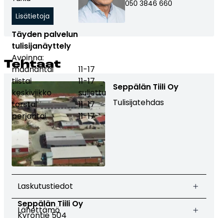
050 3846 660
Lisätietoja
Täyden palvelun
tulisijanäyttely
Avoinna:
Teh­taat
maanantai
11-17
tiistai
11-17
Seppälän Tiili Oy
keskiviikko
suljettu
Tulisijatehdas
torstai
11-17
perjantai
11-17
Laskutustiedot
Seppälän Tiili Oy
Lähettämö
Kyröntie 504