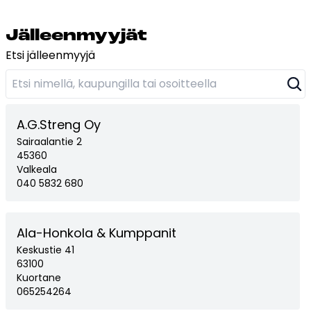
Jäl­leen­myy­jät
Etsi jälleenmyyjä
A.G.Streng Oy
Sairaalantie 2
45360
Valkeala
040 5832 680
Ala-Honkola & Kumppanit
Keskustie 41
63100
Kuortane
065254264