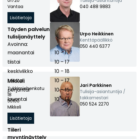
01720
Tulisija-asiantuntija
Vantaa
040 488 9883
Lisätietoja
Täyden palvelun
Urpo Heikkinen
tulisijanäyttely
Kenttäpäällikkö
Avoinna:
050 440 6377
maanantai
10 – 17
tiistai
10 – 17
keskiviikko
10 – 18
torstai
Mikkeli
10 – 17
Jari Parkkinen
Tykkimiehenkatu
perjantai
10 – 15
Tulisija-asiantuntija /
18
takkamestari
lauantai
10 – 14
50100
050 524 2270
Mikkeli
Lisätietoja
Tiileri
myyntinäyttely