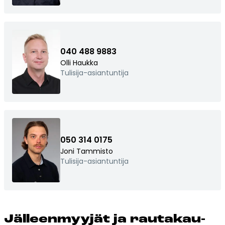
Tulisijatarvikkeet
Kamiinat ja kevyet tulisijat
Grillit ja pihakeittiöt
040 488 9883
Tiilet
Olli Haukka
Tulisija-asiantuntija
Laastit
Kiukaat ja kiuaskivet
Outlet
Käyttöehdot
Peruuta verkkokauppatilauksesi
050 314 0175
Joni Tammisto
Tulisija-asiantuntija
Yhteystiedot
Jäl­leen­myy­jät ja rau­ta­kau­