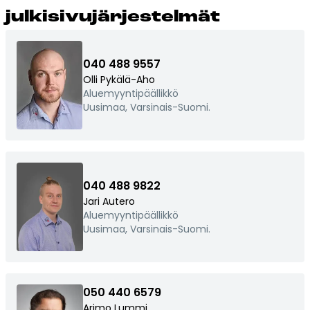
jul­ki­si­vu­jär­jes­tel­mät
040 488 9557
Olli Pykälä-Aho
Aluemyyntipäällikkö
Uusimaa, Varsinais-Suomi.
040 488 9822
Jari Autero
Aluemyyntipäällikkö
Uusimaa, Varsinais-Suomi.
050 440 6579
Arimo Lummi