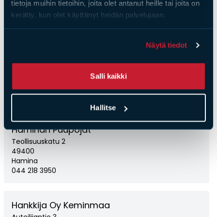
tietoja muihin tietoihin, joita olet antanut heille tai joita on
03581821022
kerätty, kun olet käyttänyt heidän palvelujaan.
Hakulan Puu Oy
Näytä tiedot
Rantatöyryntie 31
21420
Lieto
Salli kaikki
024892100
Nettisivut
Hallitse
Haminan Puupojat
Teollisuuskatu 2
49400
Hamina
044 218 3950
Hankkija Oy Keminmaa