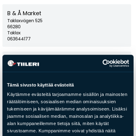
B & Å Market
Taklaxvägen 525
66280
Taklax
063644177
Bogostan Rauta
Kalevantie 6
82900
Ilomantsi
Tämä sivusto käyttää evästeitä
013220860
Nettisivut
Käytämme evästeitä tarjoamamme sisällön ja mainosten
räätälöimiseen, sosiaalisen median ominaisuuksien
tukemiseen ja kävijämäärämme analysoimiseen. Lisäksi
Byggträ Uno Simons Ab
jaamme sosiaalisen median, mainosalan ja analytiikka-
Dalkarbyvägen
alan kumppaneillemme tietoja siitä, miten käytät
22100
sivustoamme. Kumppanimme voivat yhdistää näitä
Mariehamn