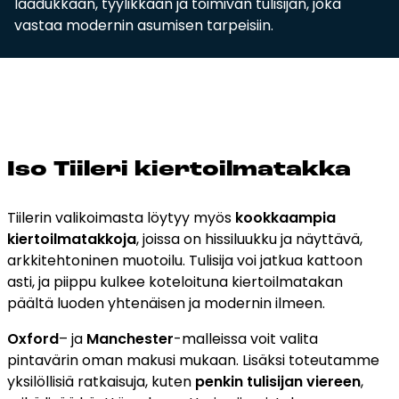
laadukkaan, tyylikkään ja toimivan tulisijan, joka
vastaa modernin asumisen tarpeisiin.
Iso Tii­le­ri kier­toil­ma­tak­ka
Tiilerin valikoimasta löytyy myös
kookkaampia
kiertoilmatakkoja
, joissa on hissiluukku ja näyttävä,
arkkitehtoninen muotoilu. Tulisija voi jatkua kattoon
asti, ja piippu kulkee koteloituna kiertoilmatakan
päältä luoden yhtenäisen ja modernin ilmeen.
Oxford
– ja
Manchester
-malleissa voit valita
pintavärin oman makusi mukaan. Lisäksi toteutamme
yksilöllisiä ratkaisuja, kuten
penkin tulisijan viereen
,