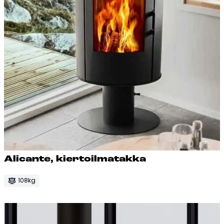
Ali­can­te, kier­toil­ma­tak­ka
108kg