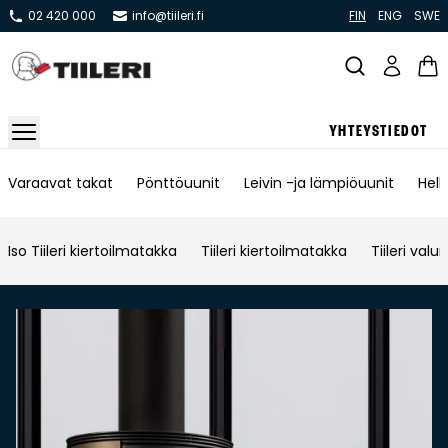
02 420 000
info@tiileri.fi
FIN
ENG
SWE
YHTEYSTIEDOT
Takat ja tulisijat
Varaavat takat
Pönttöuunit
Leivin -ja lämpiöuunit
Hell
Varaavat takat
Iso Tiileri kiertoilmatakka
Tiileri kiertoilmatakka
Tiileri val
Pönttö -ja kaakeliuunit
Leivin -ja lämpiöuunit
Hellat
Kiertoilmatakat ja kamiinat
Grillit ja pihakeittiöt
Kiukaat
Hormit