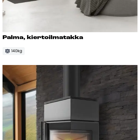
Pal­ma, kier­toil­ma­tak­ka
140kg