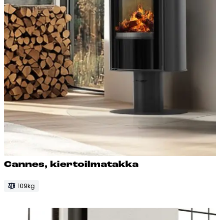
Can­nes, kier­toil­ma­tak­ka
109kg