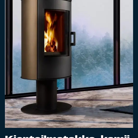
Esitteet, hinnastot ja ohjeet
Tiileri lasku
Kotikäynti
Tiilet ja tiililaatat
Julkisivutiilet
Tiililaatat
Aukonylitysratkaisut ja
Tiilimuurauskannakejärjestelmät
Kohdegalleria
Vastuullisuus
Tiilityökalu
Esitteet
Verkkokauppa