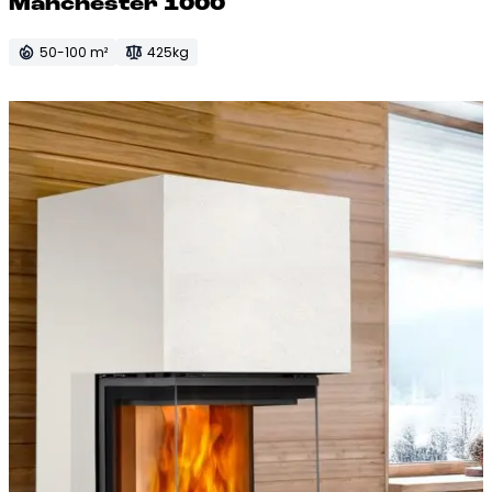
Manc­hes­ter 1000
50-100 m²
425kg