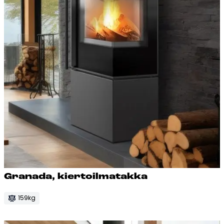
Gra­na­da, kier­toil­ma­tak­ka
159kg