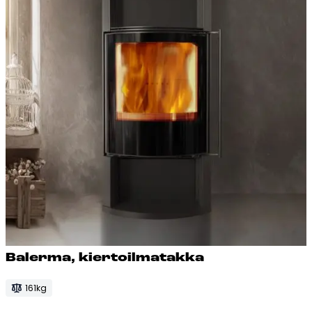
Ba­ler­ma, kier­toil­ma­tak­ka
161kg