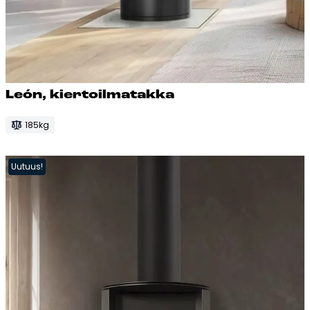
León, kier­toil­ma­tak­ka
185kg
Uutuus!