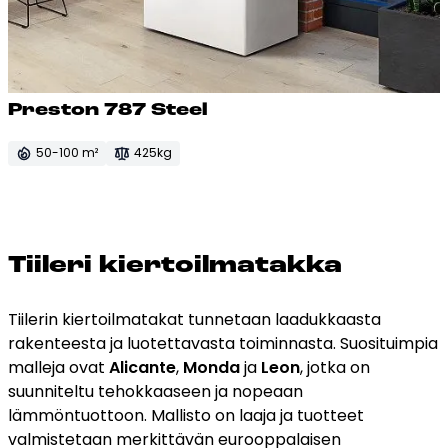
Pres­ton 787 Steel
50-100 m²
425kg
Tii­le­ri kier­toil­ma­tak­ka
Tiilerin kiertoilmatakat tunnetaan laadukkaasta
rakenteesta ja luotettavasta toiminnasta. Suosituimpia
malleja ovat
Alicante
,
Monda
ja
Leon
, jotka on
suunniteltu tehokkaaseen ja nopeaan
lämmöntuottoon. Mallisto on laaja ja tuotteet
valmistetaan merkittävän eurooppalaisen