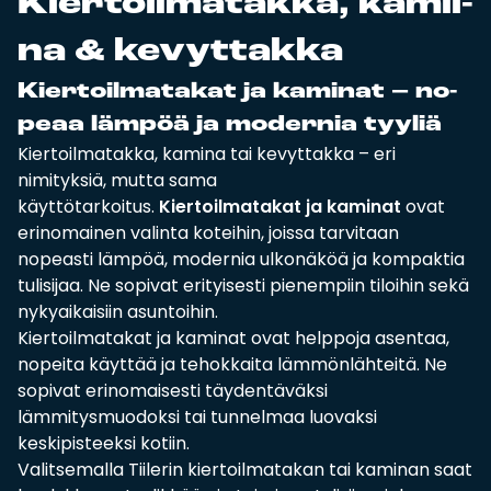
Kier­toil­ma­tak­ka, ka­mii­
Tulisijatarvikkeet
na & ke­vyt­tak­ka
Kamiinat ja kevyet tulisijat
Kier­toil­ma­ta­kat ja ka­mi­nat – no­
Grillit ja pihakeittiöt
peaa läm­pöä ja mo­der­nia tyy­liä
Tiilet
Kiertoilmatakka, kamina tai kevyttakka – eri
Laastit
nimityksiä, mutta sama
Kiukaat ja kiuaskivet
käyttötarkoitus.
Kiertoilmatakat ja kaminat
ovat
Outlet
erinomainen valinta koteihin, joissa tarvitaan
nopeasti lämpöä, modernia ulkonäköä ja kompaktia
Käyttöehdot
tulisijaa. Ne sopivat erityisesti pienempiin tiloihin sekä
Peruuta verkkokauppatilauksesi
nykyaikaisiin asuntoihin.
Kiertoilmatakat ja kaminat ovat helppoja asentaa,
Yhteystiedot
nopeita käyttää ja tehokkaita lämmönlähteitä. Ne
sopivat erinomaisesti täydentäväksi
lämmitysmuodoksi tai tunnelmaa luovaksi
keskipisteeksi kotiin.
Valitsemalla Tiilerin kiertoilmatakan tai kaminan saat