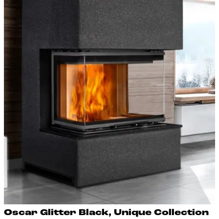
Os­car Glit­ter Black, Uni­que Col­lec­tion