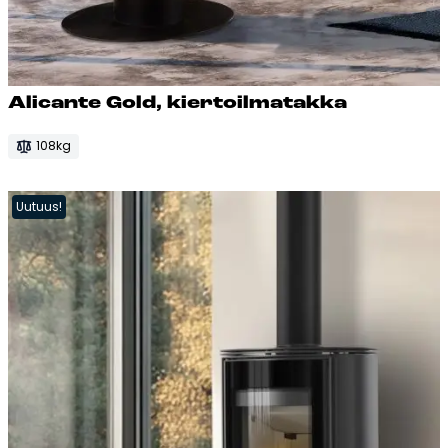
Ali­can­te Gold, kier­toil­ma­tak­ka
108kg
Uutuus!