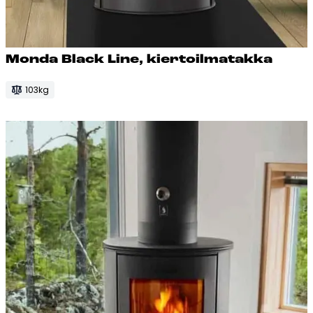
Mon­da Black Li­ne, kier­toil­ma­tak­ka
103kg