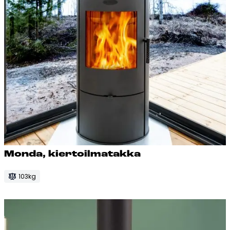
Mon­da, kier­toil­ma­tak­ka
103kg