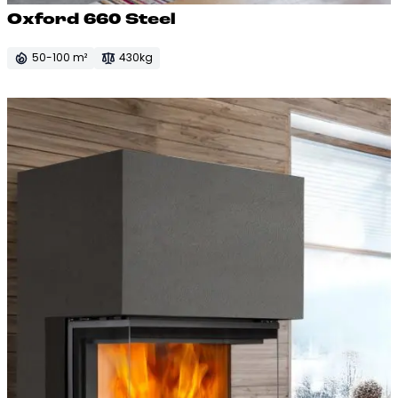
Ox­ford 660 Steel
50-100 m²
430kg