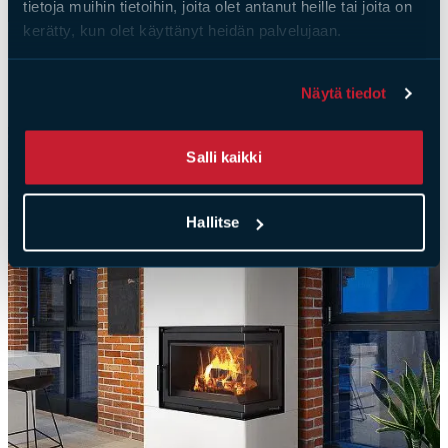
tietoja muihin tietoihin, joita olet antanut heille tai joita on
kerätty, kun olet käyttänyt heidän palvelujaan.
Pres­ton 610/430
50-100 m²
425kg
Näytä tiedot
Salli kaikki
Hallitse