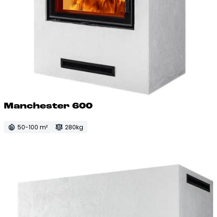
Manc­hes­ter 600
50-100 m²
280kg