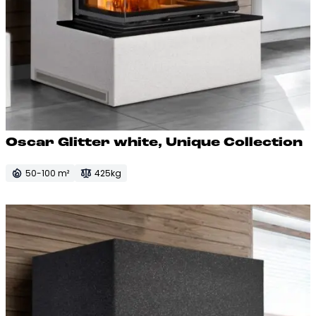
Os­car Glit­ter whi­te, Uni­que Col­lec­tion
50-100 m²
425kg