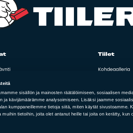
at
Tii­let
äynti
Kohdegalleria
eet, hinnastot ja ohjeet
Vastuullisuus
t ja oppaat
teitä
i lasku
mamme sisällön ja mainosten räätälöimiseen, sosiaalisen medi
n ja kävijämäärämme analysoimiseen. Lisäksi jaamme sosiaali
-alan kumppaneillemme tietoja siitä, miten käytät sivustoamme
 muihin tietoihin, joita olet antanut heille tai joita on kerätty, kun 