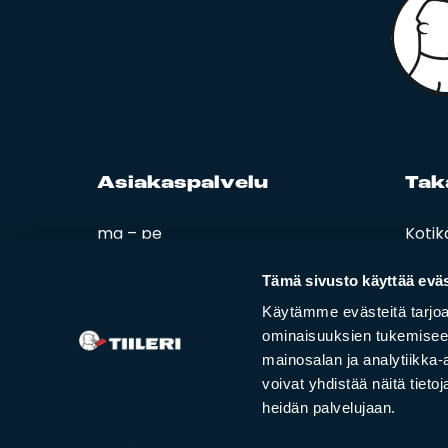
Asia­kas­pal­ve­lu
Ta­k
ma – pe
Kotik
08:00 – 16:00
Esitt
Ohjee
Tämä sivusto käyttää eväs
02 420 000
Tiiler
Käytämme evästeitä tarjoa
info@tiileri.fi
ominaisuuksien tukemisee
mainosalan ja analytiikka
Tilaa kotikäynti
voivat yhdistää näitä tietoja
heidän palvelujaan.