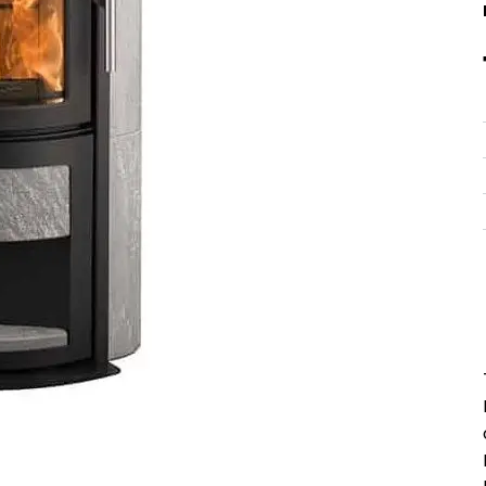
Peruuta verkkokauppatilauk
RI LASKU