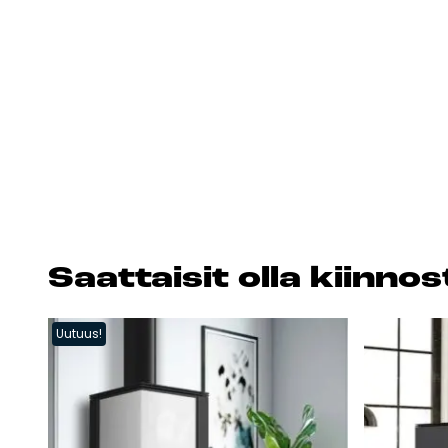
Saat­tai­sit ol­la kiin­n
Uutuus!