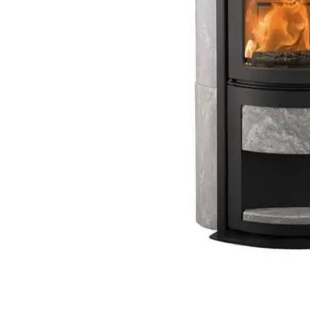
Esitteet, hinnastot ja ohjeet
Tiileri lasku
Kotikäynti
HORMIT
ESITTEET, HINNASTOT
TIILE
JA OHJEET