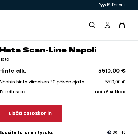
Pyydä Tarjous
He­ta Scan-Li­ne Na­po­li
Yhteystiedot
Heta
Hinta alk.
5510,00
€
Alhaisin hinta viimeisen 30 päivän ajalta
5510,00
€
Toimitusaika:
noin 6 viikkoa
T JA
GRILLIT JA
TIILITYÖKALU
KIUKAAT
ESITTEET
PIHAKEITTIÖT
Lisää ostoskoriin
Suositeltu lämmitysala:
30-140