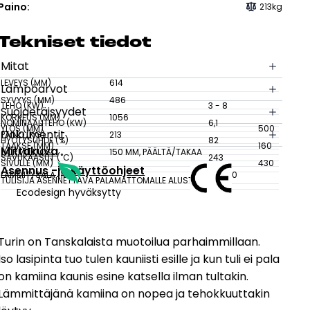
sesi
Paino:
213kg
Tek­ni­set tie­dot
Mitat
LEVEYS (MM)
614
Lämpöarvot
SYVYYS (MM)
486
TEHO (KW)
3 - 8
Suojaetäisyydet
KORKEUS (MM)
1056
NOMINAALITEHO (KW)
6,1
YLÖS (MM)
500
Dokumentit
PAINO (KG)
213
HYÖTYSUHDE (%)
82
TAAKSE (MM)
160
Mittakuva
HORMILIITOS
150 MM, PÄÄLTÄ/TAKAA
SAVUKAASUT (˚C)
243
SIVULLE (MM)
430
Asennus -ja käyttöohjeet
LÄMMITYSALA (M2)
30-140
TULISIJA ASENNETTAVA PALAMATTOMALLE ALUSTALLE.
Ecodesign hyväksytty
Turin on Tanskalaista muotoilua parhaimmillaan.
Iso lasipinta tuo tulen kauniisti esille ja kun tuli ei pala
on kamiina kaunis esine katsella ilman tultakin.
Lämmittäjänä kamiina on nopea ja tehokkuuttakin