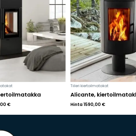
lmatakat
Tiileri kiertoilmatakat
iertoilmatakka
Alicante, kiertoilmata
,00
€
Hinta
1590,00
€