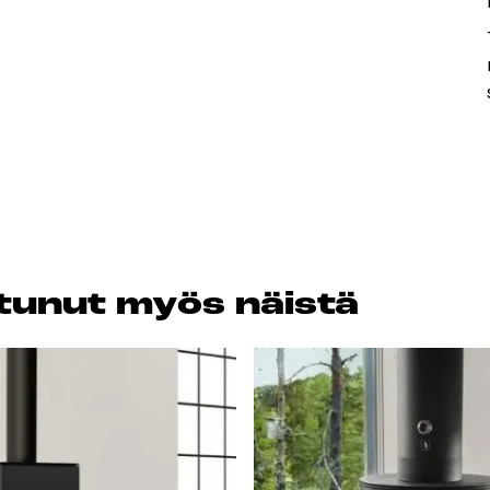
os­tu­nut myös näis­tä