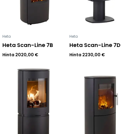
Tulisijatarvikkeet
Kamiinat ja kevyet tulisijat
Grillit ja pihakeittiöt
Heta
Heta
Tiilet
Heta Scan-Line 7B
Heta Scan-Line 7D
Laastit
Kiukaat ja kiuaskivet
Hinta
2020,00
€
Hinta
2230,00
€
Outlet
Käyttöehdot
Peruuta verkkokauppatilauksesi
Yhteystiedot