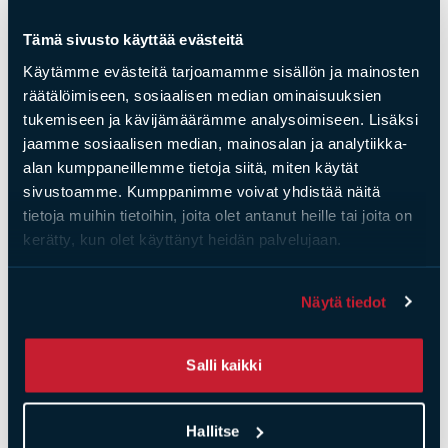
Heta Scan-Line 820B,
Heta Scan-Line 830XL,
Tämä sivusto käyttää evästeitä
paistouunilla
paistouunilla
Käytämme evästeitä tarjoamamme sisällön ja mainosten
Hinta
3860,00
€
Hinta
4400,00
€
räätälöimiseen, sosiaalisen median ominaisuuksien
tukemiseen ja kävijämäärämme analysoimiseen. Lisäksi
jaamme sosiaalisen median, mainosalan ja analytiikka-
alan kumppaneillemme tietoja siitä, miten käytät
sivustoamme. Kumppanimme voivat yhdistää näitä
tietoja muihin tietoihin, joita olet antanut heille tai joita on
kerätty, kun olet käyttänyt heidän palvelujaan.
Näytä tiedot
Salli kaikki
Heta
Heta
Hallitse
Heta Scan-Line 840B,
Heta Scan-Line 850