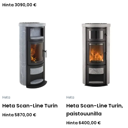
Hinta
3090,00
€
Heta
Heta
Heta Scan-Line Turin
Heta Scan-Line Turin,
paistouunilla
Hinta
5870,00
€
Hinta
6400,00
€