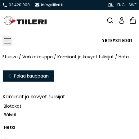
02 420 000
info@tiileri.fi
FIN
ENG
SWE
YHTEYSTIEDOT
Takat ja tulisijat
Etusivu
/
Verkkokauppa
/
Kamiinat ja kevyet tulisijat
/ Heta
Varaavat takat
Palaa kauppaan
Pönttö -ja kaakeliuunit
Leivin -ja lämpiöuunit
Kamiinat ja kevyet tulisijat
Hellat
Biotakat
Kiertoilmatakat ja kamiinat
Bålstil
Grillit ja pihakeittiöt
Kiukaat
Heta
Hormit