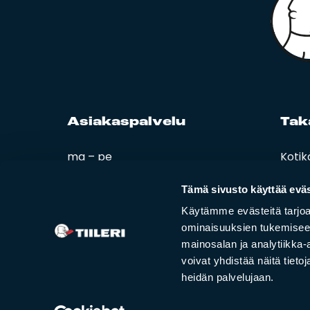
Asia­kas­pal­ve­lu
Ta­k
ma – pe
Kotik
08:00 – 16:00
Esitt
Ohjee
Tämä sivusto käyttää eväs
02 420 000
Tiiler
Käytämme evästeitä tarjoa
info@tiileri.fi
ominaisuuksien tukemisee
mainosalan ja analytiikka
Tilaa kotikäynti
voivat yhdistää näitä tietoja
heidän palvelujaan.