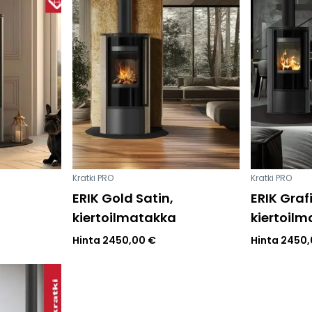
Peruuta verkkokauppatilauk
RI LASKU
Kratki PRO
Kratki PRO
ERIK Gold Satin,
ERIK Grafi
kiertoilmatakka
kiertoil
Hinta
2450,00
€
Hinta
2450