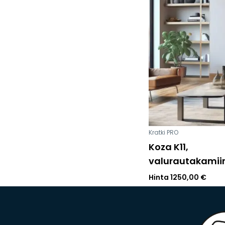
Kratki PRO
Koza K11,
valurautakamii
Hinta
1250,00
€