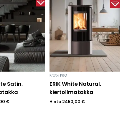
sesi
Kratki PRO
te Satin,
ERIK White Natural,
matakka
kiertoilmatakka
,00
€
Hinta
2450,00
€