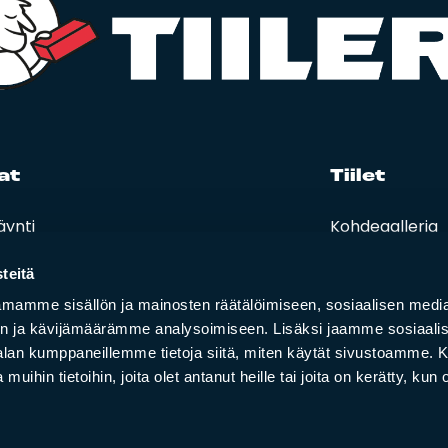
at
Tii­let
äynti
Kohdegalleria
eet, hinnastot ja ohjeet
Vastuullisuus
t ja oppaat
teitä
i lasku
mamme sisällön ja mainosten räätälöimiseen, sosiaalisen medi
n ja kävijämäärämme analysoimiseen. Lisäksi jaamme sosiaali
-alan kumppaneillemme tietoja siitä, miten käytät sivustoamme
 muihin tietoihin, joita olet antanut heille tai joita on kerätty, kun 