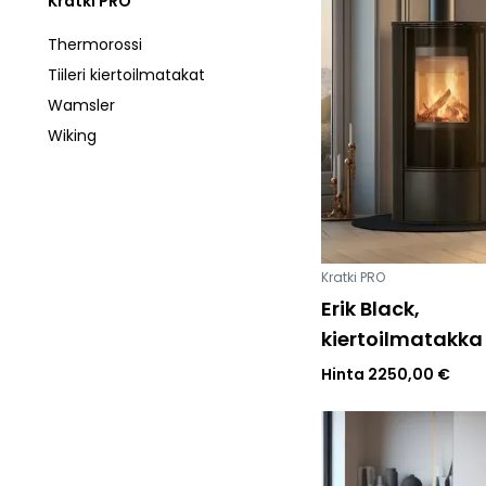
Kratki PRO
Esitteet, hinnastot ja ohjeet
Tiileri lasku
Thermorossi
Kotikäynti
Tiileri kiertoilmatakat
Wamsler
Wiking
HORMIT
ESITTEET, HINNASTOT
TIILE
JA OHJEET
Kratki PRO
Erik Black,
kiertoilmatakka
Hinta
2250,00
€