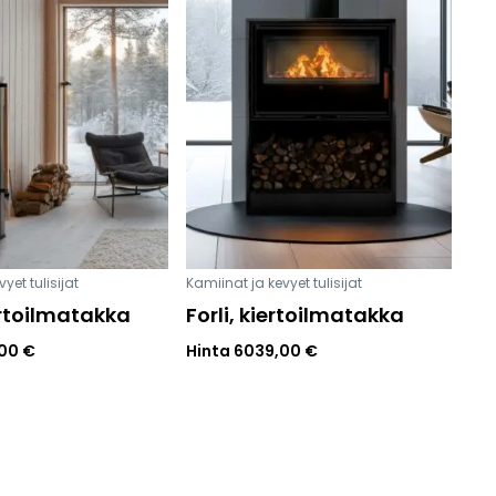
sesi
yet tulisijat
Kamiinat ja kevyet tulisijat
ertoilmatakka
Forli, kiertoilmatakka
,00
€
Hinta
6039,00
€