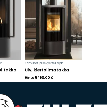
at
Kamiinat ja kevyet tulisijat
olitakka
Ulv, kiertoilmatakka
Hinta
5490,00
€