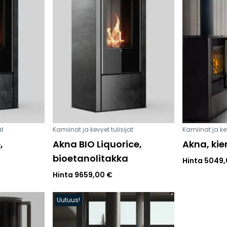
Peruuta verkkokauppatilauk
RI LASKU
at
Kamiinat ja kevyet tulisijat
Kamiinat ja kev
,
Akna BIO Liquorice,
Akna, ki
bioetanolitakka
Hinta
5049
Hinta
9659,00
€
Uutuus!