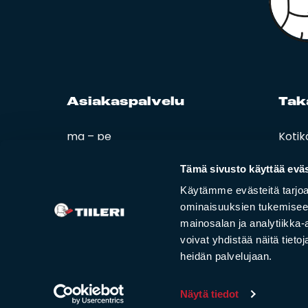
Asia­kas­pal­ve­lu
Ta­k
ma – pe
Kotik
08:00 – 16:00
Esitt
Ohjee
Tämä sivusto käyttää eväs
02 420 000
Tiiler
Käytämme evästeitä tarjoa
info@tiileri.fi
ominaisuuksien tukemisee
mainosalan ja analytiikka
Tilaa kotikäynti
voivat yhdistää näitä tietoja
heidän palvelujaan.
Näytä tiedot