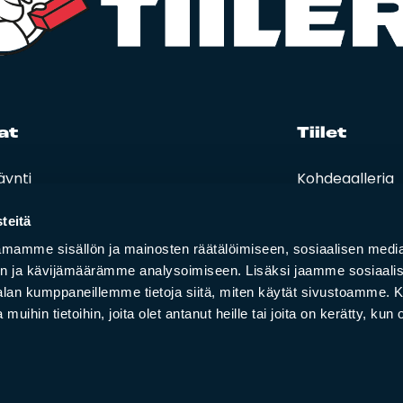
at
Tii­let
äynti
Kohdegalleria
eet, hinnastot ja ohjeet
Vastuullisuus
t ja oppaat
teitä
i lasku
mamme sisällön ja mainosten räätälöimiseen, sosiaalisen medi
n ja kävijämäärämme analysoimiseen. Lisäksi jaamme sosiaali
-alan kumppaneillemme tietoja siitä, miten käytät sivustoamme
 muihin tietoihin, joita olet antanut heille tai joita on kerätty, kun 