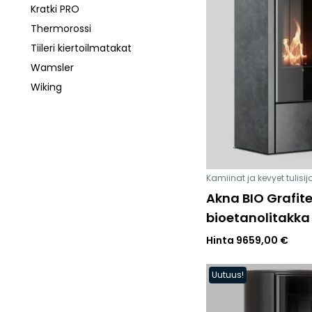
Esitteet, hinnastot ja ohjeet
Kratki PRO
Tiileri lasku
Thermorossi
Kotikäynti
Tiileri kiertoilmatakat
Wamsler
Wiking
HORMIT
ESITTEET, HINNASTOT
TIILE
JA OHJEET
Kamiinat ja kevyet tulisij
Akna BIO Grafite
bioetanolitakka
Hinta
9659,00
€
Uutuus!