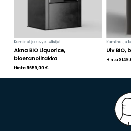
Kamiinat ja kevyet tulisijat
Kamiinat ja ke
Akna BIO Liquorice,
Ulv BIO, 
bioetanolitakka
Hinta
8149
Hinta
9659,00
€