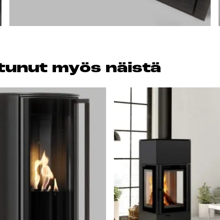
os­tu­nut myös näis­tä