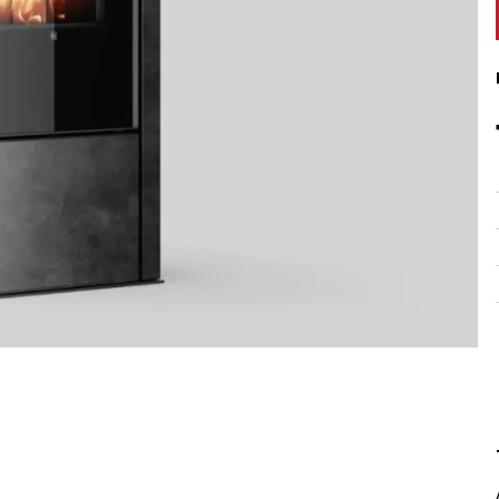
Peruuta verkkokauppatilauk
RI LASKU