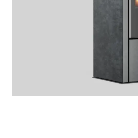
Esitteet, hinnastot ja ohjeet
Tiileri lasku
Kotikäynti
HORMIT
ESITTEET, HINNASTOT
TIILE
JA OHJEET