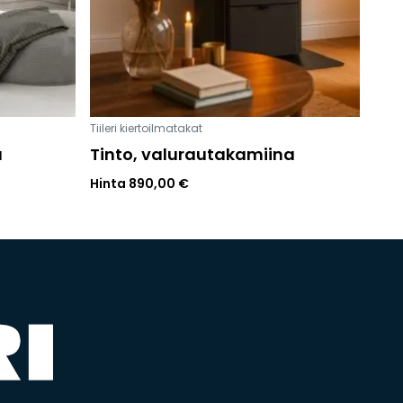
Tiileri kiertoilmatakat
a
Tinto, valurautakamiina
Hinta
890,00
€