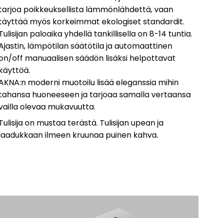
tarjoa poikkeuksellista lämmönlähdettä, vaan
täyttää myös korkeimmat ekologiset standardit.
Tulisijan paloaika yhdellä tankillisella on
8-14 tuntia.
Ajastin, lämpötilan säätötila ja automaattinen
on/off manuaalisen säädön lisäksi helpottavat
käyttöä.
AKNA:n moderni muotoilu lisää eleganssia mihin
tahansa huoneeseen ja tarjoaa samalla vertaansa
vailla olevaa mukavuutta.
Tulisija on mustaa terästä. Tulisijan upean ja
laadukkaan ilmeen kruunaa puinen kahva.