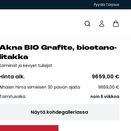
Pyydä Tarjous
Ak­na BIO Gra­fi­te, bioe­ta­no­
Yhteystiedot
li­tak­ka
Kamiinat ja kevyet tulisijat
Hinta alk.
9659,00
€
Alhaisin hinta viimeisen 30 päivän ajalta
9659,00
€
T JA
GRILLIT JA
TIILITYÖKALU
KIUKAAT
ESITTEET
Toimitusaika:
noin 6 viikkoa
PIHAKEITTIÖT
Näytä kohdegalleriassa