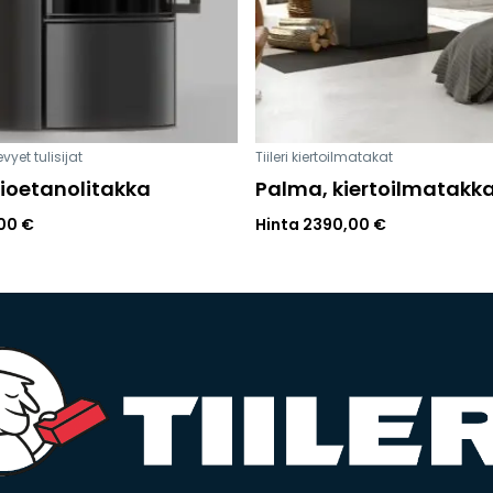
vyet tulisijat
Tiileri kiertoilmatakat
bioetanolitakka
Palma, kiertoilmatakk
,00
€
Hinta
2390,00
€