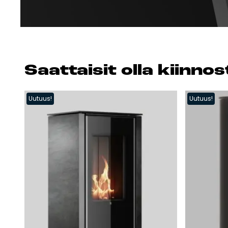
Saat­tai­sit ol­la kiin­n
Uutuus!
Uutuus!