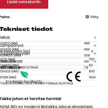
Lisää ostoskoriin
sesi
Paino:
134kg
Tek­ni­set tie­dot
Mitat
LEVEYS (MM)
485
Lämpöarvot
SYVYYS (MM)
365
NOMINAALITEHO (KW)
4
Suojaetäisyydet
KORKEUS (MM)
1019
YLÖS (MM)
750
Dokumentit
PAINO (KG)
134
TAAKSE (MM)
50
Mittakuva
BIOETANOLITANKKI (LITRAA)
7,8
SIVULLE (MM)
800
ETEEN (MM)
1500
Ecodesign hyväksytty
TULISIJA ASENNETTAVA PALAMATTOMALLE ALUSTALLE.
Takka johon et tarvitse hormia!
AKNA BIO on moderni Biotakka, joka ei ainoastaan ​​