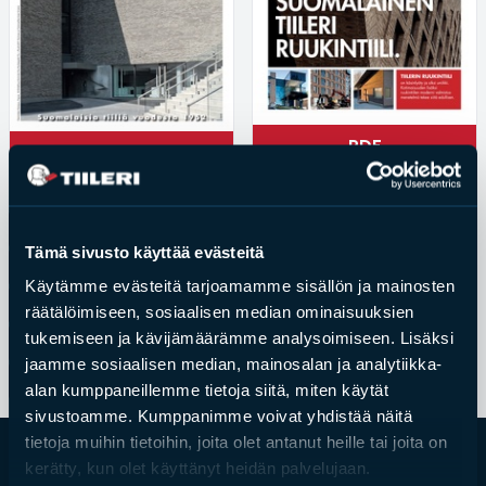
Esitteet, hinnastot ja ohjeet
Tiileri lasku
Kotikäynti
Tiilet ja tiililaatat
PDF
PDF
Julkisivutiilet
Tiililaatat
Tiililaattaesite
Tämä sivusto käyttää evästeitä
Aukonylitysratkaisut ja
Kuultorappaustiili
Tiilimuurauskannakejärjestelmät
Käytämme evästeitä tarjoamamme sisällön ja mainosten
Tiileri tekninen opas 1
Kohdegalleria
räätälöimiseen, sosiaalisen median ominaisuuksien
tukemiseen ja kävijämäärämme analysoimiseen. Lisäksi
Vastuullisuus
Tiileri tekninen opas 2
jaamme sosiaalisen median, mainosalan ja analytiikka-
Tiilityökalu
Tiiliteollisuusliiton toimitusehdot
alan kumppaneillemme tietoja siitä, miten käytät
Esitteet
sivustoamme. Kumppanimme voivat yhdistää näitä
tietoja muihin tietoihin, joita olet antanut heille tai joita on
Verkkokauppa
kerätty, kun olet käyttänyt heidän palvelujaan.