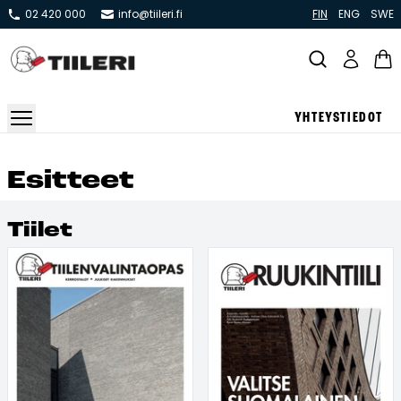
02 420 000
info@tiileri.fi
FIN
ENG
SWE
YHTEYSTIEDOT
Takat ja tulisijat
Esit­teet
Varaavat takat
Tii­let
Pönttö -ja kaakeliuunit
Leivin -ja lämpiöuunit
Hellat
Kiertoilmatakat ja kamiinat
Grillit ja pihakeittiöt
Kiukaat
Hormit