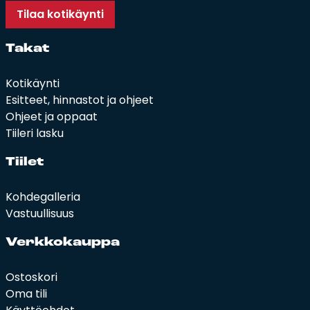
Tilaa kotikäynti
Ta­kat
Kotikäynti
Esitteet, hinnastot ja ohjeet
Ohjeet ja oppaat
Tiileri lasku
Tii­let
Kohdegalleria
Vastuullisuus
Verk­ko­kaup­pa
Ostoskori
Oma tili