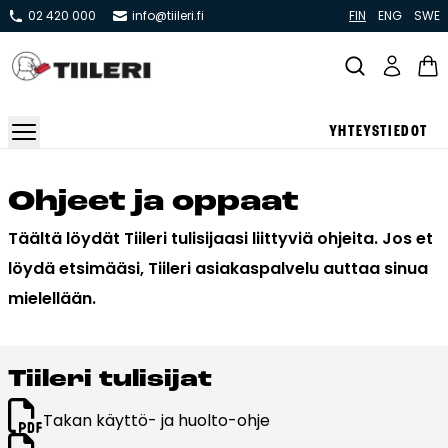
02 420 000
info@tiileri.fi
FIN
ENG
SWE
YHTEYSTIEDOT
Takat ja tulisijat
Oh­jeet ja op­paat
Varaavat takat
Täältä löydät Tiileri tulisijaasi liittyviä ohjeita. Jos et
Pönttö -ja kaakeliuunit
löydä etsimääsi, Tiileri asiakaspalvelu auttaa sinua
Leivin -ja lämpiöuunit
mielellään.
Hellat
Kiertoilmatakat ja kamiinat
Grillit ja pihakeittiöt
Tii­le­ri tu­li­si­jat
Kiukaat
Takan käyttö- ja huolto-ohje
Hormit