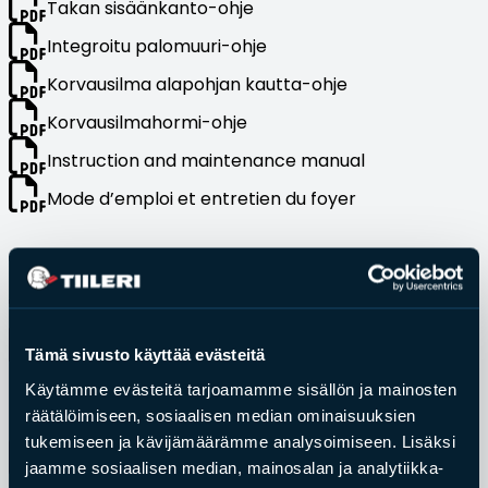
Takan sisäänkanto-ohje
Esitteet, hinnastot ja ohjeet
Tiileri lasku
Integroitu palomuuri-ohje
Kotikäynti
Korvausilma alapohjan kautta-ohje
Korvausilmahormi-ohje
Tiilet ja tiililaatat
Instruction and maintenance manual
Julkisivutiilet
Mode d’emploi et entretien du foyer
Tiililaatat
Aukonylitysratkaisut ja
Tii­le­ri ka­mii­nat ja kier­toil­ma­
Tiilimuurauskannakejärjestelmät
ta­kat
Kohdegalleria
Vastuullisuus
Tiileri kamiinan asennus ja käyttöohje
Tämä sivusto käyttää evästeitä
Tiilityökalu
Käytämme evästeitä tarjoamamme sisällön ja mainosten
Esitteet
Hy­vä tie­tää
räätälöimiseen, sosiaalisen median ominaisuuksien
tukemiseen ja kävijämäärämme analysoimiseen. Lisäksi
Asiakkaan velvollisuudet
Verkkokauppa
jaamme sosiaalisen median, mainosalan ja analytiikka-