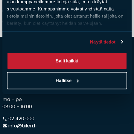
Asiakkaan velvollisuudet (kamiinat ja
alan kumppaneillemme tietoja siitä, miten käytät
kiertoilmatakat)
sivustoamme. Kumppanimme voivat yhdistää näitä
Tulisijatarvikkeet
tietoja muihin tietoihin, joita olet antanut heille tai joita on
Asiakkaan velvollisuudet (piiput)
Kamiinat ja kevyet tulisijat
kerätty, kun olet käyttänyt heidän palvelujaan.
Myynti-ja toimitusehdot kuluttajakauppaan
Grillit ja pihakeittiöt
Tiilet
Näytä tiedot
Laastit
Kiukaat ja kiuaskivet
Salli kaikki
Outlet
Käyttöehdot
Peruuta verkkokauppatilauksesi
Hallitse
Asia­kas­pal­ve­lu
Yhteystiedot
ma – pe
08:00 – 16:00
02 420 000
info@tiileri.fi