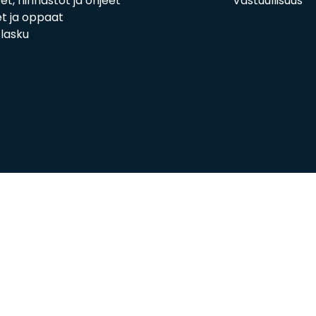
eet, hinnastot ja ohjeet
Vastuullisuus
t ja oppaat
i lasku