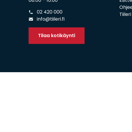
08:00 – 16:00
Esitt
Ohjee
02 420 000
Tiiler
info@tiileri.fi
Tilaa kotikäynti