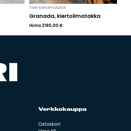
Tiileri kiertoilmatakat
Granada, kiertoilmatakka
Hinta
2190,00
€
Verk­ko­kaup­pa
Ostoskori