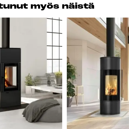
os­tu­nut myös näis­tä