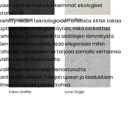
vaan täyttää myös korkeimmat ekologiset
standardit.
Kehittyneiden teknologioiden ansiosta AKNA takaa
optimaalisen energiankäytön, mikä tarkoittaa
tehokasta ja taloudellista sisätilojen lämmitystä.
Sen moderni muotoilu lisää eleganssia mihin
tahansa huoneeseen ja tarjoaa samalla vertaansa
vailla olevaa mukavuutta.
Valittavanasi on neljä hienostunutta
pintavaihtoehtoa. Tulisijan upean ja laadukkaan
ilmeen kruunaa puinen kahva.