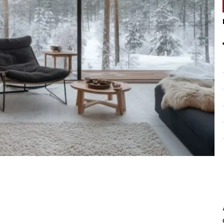
Peruuta verkkokauppatilauk
RI LASKU