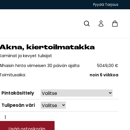
Pyydä Tarjous
Ak­na, kier­toil­ma­tak­ka
Yhteystiedot
Kamiinat ja kevyet tulisijat
Alhaisin hinta viimeisen 30 päivän ajalta
5049,00
€
Toimitusaika:
noin 6 viikkoa
T JA
GRILLIT JA
TIILITYÖKALU
KIUKAAT
ESITTEET
Pintakäsittely
PIHAKEITTIÖT
Tulipesän väri
Akna,
kiertoilmatakka
Lisää ostoskoriin