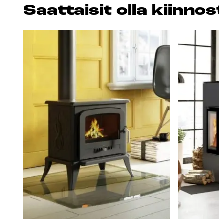
Saat­tai­sit ol­la kiin­n