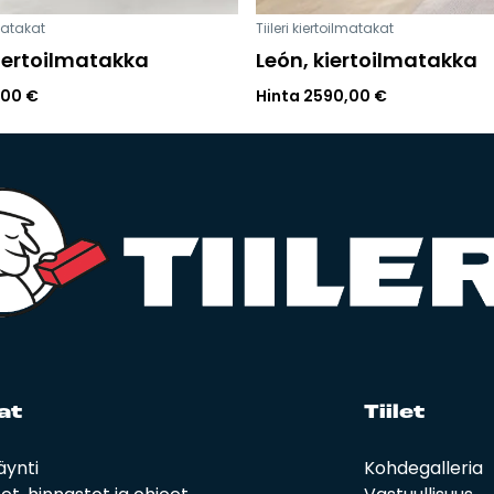
lmatakat
Tiileri kiertoilmatakat
iertoilmatakka
León, kiertoilmatakka
,00
€
Hinta
2590,00
€
at
Tii­let
äynti
Kohdegalleria