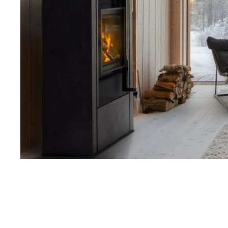
Esitteet, hinnastot ja ohjeet
Tiileri lasku
Kotikäynti
HORMIT
ESITTEET, HINNASTOT
TIILE
JA OHJEET