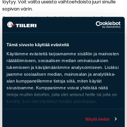
löytyy. Voit valita useista vaihtoehdoista juuri sinulle
sopivan värin.
Tuote valmistetaan korkeiden laatustandardien
mukaan yksittäiskappaleina, tuote tehdään siis juuri
sinun kotiisi.
Tämä sivusto käyttää evästeitä
Käytämme evästeitä tarjoamamme sisällön ja mainosten
räätälöimiseen, sosiaalisen median ominaisuuksien
tukemiseen ja kävijämäärämme analysoimiseen. Lisäksi
Saat­tai­sit ol­la kiin­nos­tu­nut
jaamme sosiaalisen median, mainosalan ja analytiikka-
alan kumppaneillemme tietoja siitä, miten käytät
myös näis­tä
sivustoamme. Kumppanimme voivat yhdistää näitä
tietoja muihin tietoihin, joita olet antanut heille tai joita on
Uutuus!
kerätty, kun olet käyttänyt heidän palvelujaan.
Näytä tiedot