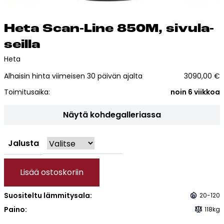
Esitteet, hinnastot ja ohjeet
Tiileri lasku
He­ta Scan-Li­ne 850M, si­vu­la­
Kotikäynti
seil­la
Heta
Tiilet ja tiililaatat
Alhaisin hinta viimeisen 30 päivän ajalta
3090,00
€
Julkisivutiilet
Toimitusaika:
noin 6 viikkoa
Tiililaatat
Näytä kohdegalleriassa
Aukonylitysratkaisut ja
Tiilimuurauskannakejärjestelmät
Jalusta
Kohdegalleria
Vastuullisuus
Lisää ostoskoriin
Tiilityökalu
Esitteet
Suositeltu lämmitysala:
20-120
Paino:
118kg
Verkkokauppa