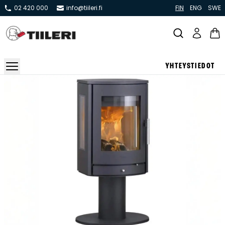
02 420 000
info@tiileri.fi
FIN
ENG
SWE
YHTEYSTIEDOT
Takat ja tulisijat
Varaavat takat
Pönttö -ja kaakeliuunit
Leivin -ja lämpiöuunit
Hellat
Kiertoilmatakat ja kamiinat
Grillit ja pihakeittiöt
Kiukaat
Hormit