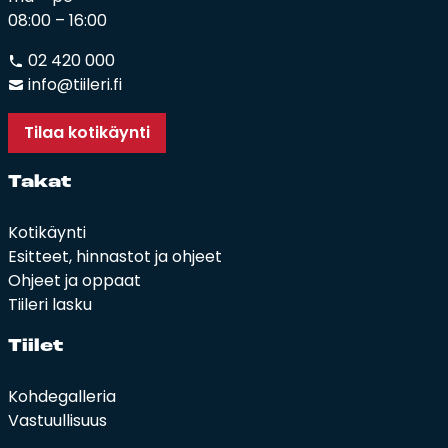
08:00 – 16:00
02 420 000
info@tiileri.fi
Tilaa kotikäynti
Ta­kat
Kotikäynti
Esitteet, hinnastot ja ohjeet
Ohjeet ja oppaat
Tiileri lasku
Tii­let
Kohdegalleria
Vastuullisuus