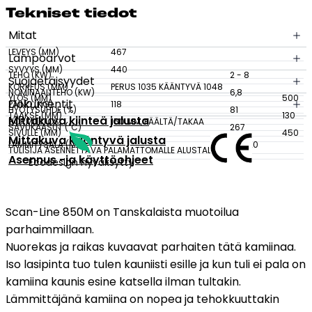
Tek­ni­set tie­dot
Tulisijatarvikkeet
Mitat
Kamiinat ja kevyet tulisijat
LEVEYS (MM)
467
Lämpöarvot
Grillit ja pihakeittiöt
SYVYYS (MM)
440
TEHO (KW)
2 - 8
Suojaetäisyydet
Tiilet
KORKEUS (MM)
PERUS 1035 KÄÄNTYVÄ 1048
NOMINAALITEHO (KW)
6,8
YLÖS (MM)
500
Dokumentit
PAINO (KG)
118
Laastit
HYÖTYSUHDE (%)
81
TAAKSE (MM)
130
Mittakuva kiinteä jalusta
HORMILIITOS
150 MM, PÄÄLTÄ/TAKAA
Kiukaat ja kiuaskivet
SAVUKAASUT (˚C)
267
SIVULLE (MM)
450
Mittakuva kääntyvä jalusta
LÄMMITYSALA (M2)
20-120
Outlet
TULISIJA ASENNETTAVA PALAMATTOMALLE ALUSTALLE.
Asennus -ja käyttöohjeet
Ecodesign hyväksytty
Käyttöehdot
Peruuta verkkokauppatilauksesi
Scan-Line 850M on Tanskalaista muotoilua
Yhteystiedot
parhaimmillaan.
Nuorekas ja raikas kuvaavat parhaiten tätä kamiinaa.
Iso lasipinta tuo tulen kauniisti esille ja kun tuli ei pala on
kamiina kaunis esine katsella ilman tultakin.
Lämmittäjänä kamiina on nopea ja tehokkuuttakin