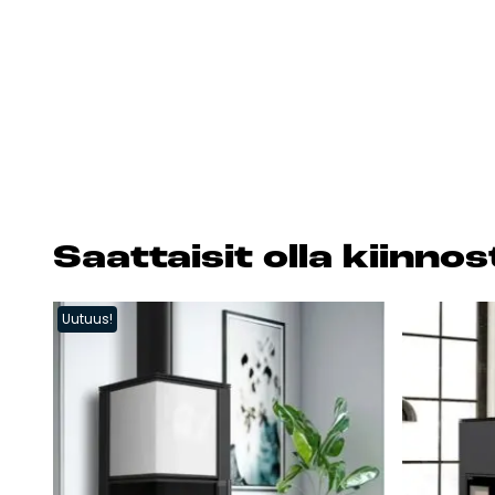
Saat­tai­sit ol­la kiin­n
Uutuus!