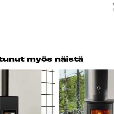
os­tu­nut myös näis­tä