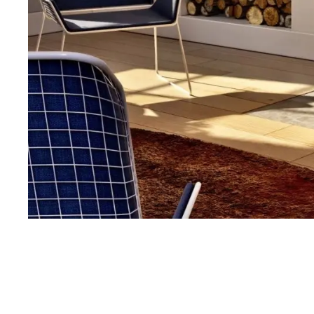
Esitteet, hinnastot ja ohjeet
Tiileri lasku
Kotikäynti
HORMIT
ESITTEET, HINNASTOT
TIILE
JA OHJEET