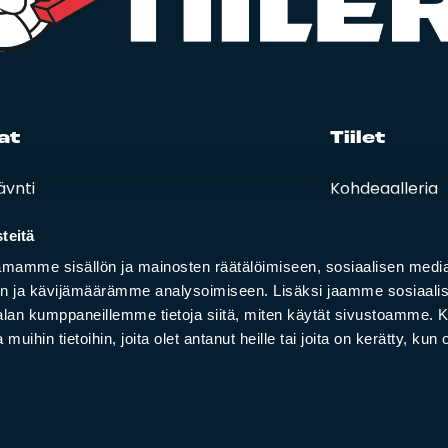
at
Tii­let
äynti
Kohdegalleria
eet, hinnastot ja ohjeet
Vastuullisuus
t ja oppaat
teitä
i lasku
mamme sisällön ja mainosten räätälöimiseen, sosiaalisen medi
n ja kävijämäärämme analysoimiseen. Lisäksi jaamme sosiaali
-alan kumppaneillemme tietoja siitä, miten käytät sivustoamme
 muihin tietoihin, joita olet antanut heille tai joita on kerätty, kun 