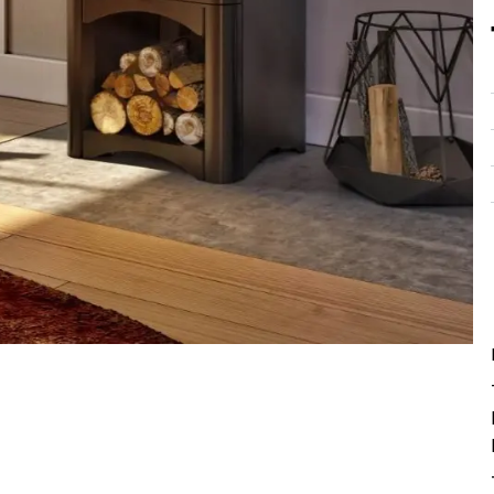
Peruuta verkkokauppatilauk
RI LASKU