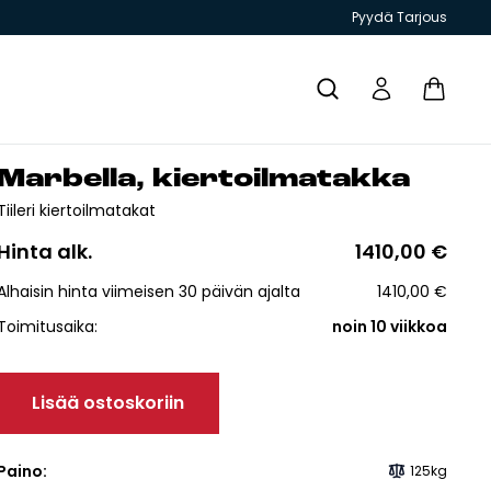
Pyydä Tarjous
Mar­bel­la, kier­toil­ma­tak­ka
Yhteystiedot
Tiileri kiertoilmatakat
Hinta alk.
1410,00
€
Alhaisin hinta viimeisen 30 päivän ajalta
1410,00
€
Toimitusaika:
noin 10 viikkoa
T JA
GRILLIT JA
TIILITYÖKALU
KIUKAAT
ESITTEET
PIHAKEITTIÖT
Lisää ostoskoriin
Paino:
125kg