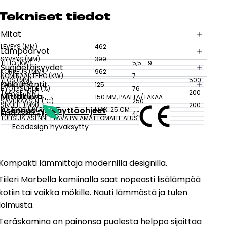
sesi
Tek­ni­set tie­dot
Mitat
LEVEYS (MM)
462
Lämpöarvot
SYVYYS (MM)
399
TEHO (KW)
5,5 - 9
Suojaetäisyydet
KORKEUS (MM)
962
NOMINAALITEHO (KW)
7
YLÖS (MM)
500
Dokumentit
PAINO (KG)
125
HYÖTYSUHDE (%)
76
TAAKSE (MM)
200
Mittakuva
HORMILIITOS
150 MM, PÄÄLTÄ/TAKAA
SAVUKAASUT (˚C)
250
SIVULLE (MM)
200
Asennus -ja käyttöohjeet
POLTTOPUUN PITUUS
MAX. 25 CM
HIUKKASPÄÄSTÖT
40 MG/NM³
TULISIJA ASENNETTAVA PALAMATTOMALLE ALUSTALLE.
Ecodesign hyväksytty
Kompakti lämmittäjä modernilla designilla.
Tiileri Marbella kamiinalla saat nopeasti lisälämpöä
kotiin tai vaikka mökille. Nauti lämmöstä ja tulen
loimusta.
Teräskamina on painonsa puolesta helppo sijoittaa