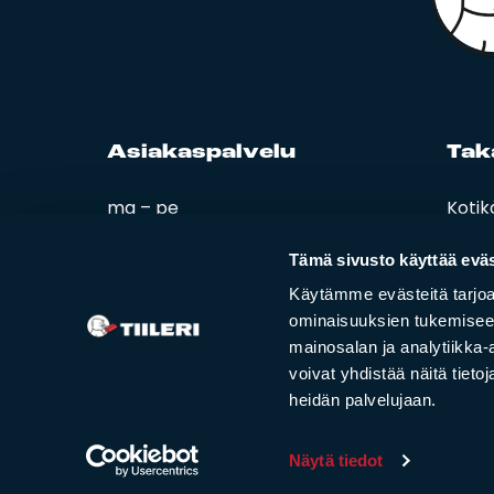
Asia­kas­pal­ve­lu
Ta­k
ma – pe
Kotik
08:00 – 16:00
Esitt
Ohjee
Tämä sivusto käyttää eväs
02 420 000
Tiiler
Käytämme evästeitä tarjoa
info@tiileri.fi
ominaisuuksien tukemisee
mainosalan ja analytiikka
Tilaa kotikäynti
voivat yhdistää näitä tietoja
heidän palvelujaan.
Näytä tiedot