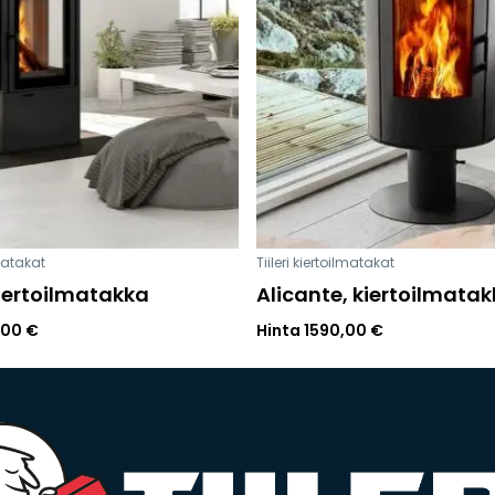
lmatakat
Tiileri kiertoilmatakat
iertoilmatakka
Alicante, kiertoilmata
,00
€
Hinta
1590,00
€