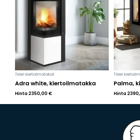
Tiileri kiertoilmatakat
Tiileri kiertoi
Adra white, kiertoilmatakka
Palma, k
Hinta
2350,00
€
Hinta
2390