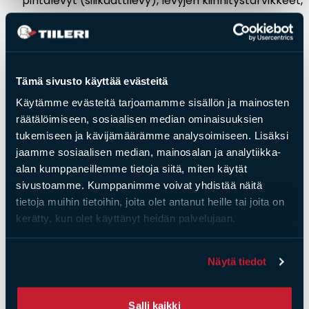
pintalevyt (silikaattilevy), levyjen kiinnitystarvikkeet,
pohja- ja pintalaastin tai tiililaatan, verkon ja
ilmanohjausritilät
Myydään myös asennettuna, tiedustele hintaa
myynnistä
Tämä sivusto käyttää evästeitä
Käytämme evästeitä tarjoamamme sisällön ja mainosten
räätälöimiseen, sosiaalisen median ominaisuuksien
tukemiseen ja kävijämäärämme analysoimiseen. Lisäksi
jaamme sosiaalisen median, mainosalan ja analytiikka-
Saat­tai­sit ol­la kiin­nos­tu­nut
alan kumppaneillemme tietoja siitä, miten käytät
myös näis­tä
sivustoamme. Kumppanimme voivat yhdistää näitä
tietoja muihin tietoihin, joita olet antanut heille tai joita on
Uutuus!
kerätty, kun olet käyttänyt heidän palvelujaan.
Näytä tiedot
Salli kaikki