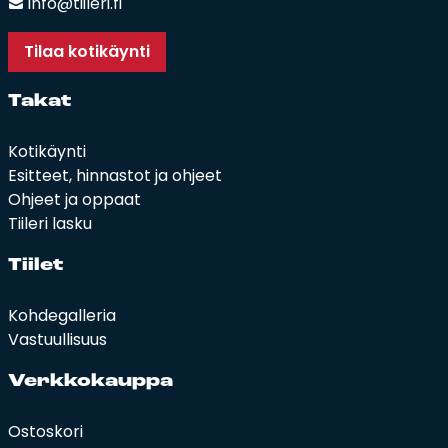
info@tiileri.fi
Tilaa kotikäynti
Ta­kat
Kotikäynti
Esitteet, hinnastot ja ohjeet
Ohjeet ja oppaat
Tiileri lasku
Tii­let
Kohdegalleria
Vastuullisuus
Verk­ko­kaup­pa
Ostoskori