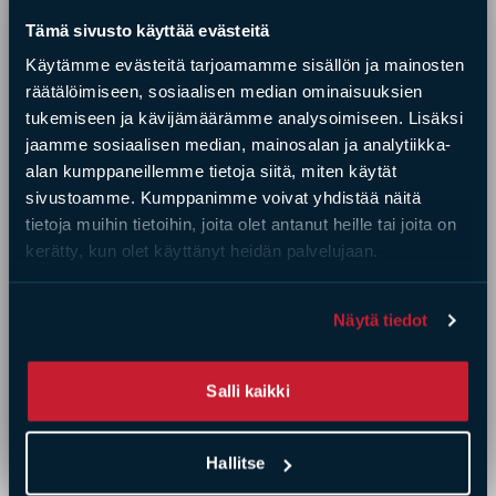
Technical drawings
DEPTH (MM)
760
Tämä sivusto käyttää evästeitä
HEIGHT (MM)
1680
Käytämme evästeitä tarjoamamme sisällön ja mainosten
WEIGHT (KG)
375
räätälöimiseen, sosiaalisen median ominaisuuksien
Ecodesign certified
tukemiseen ja kävijämäärämme analysoimiseen. Lisäksi
jaamme sosiaalisen median, mainosalan ja analytiikka-
Oscar
convection stove rapidly heats rooms via
alan kumppaneillemme tietoja siitä, miten käytät
convection and creates an ideal ambiance.
sivustoamme. Kumppanimme voivat yhdistää näitä
Lightweight, it requires no substantial foundations.
tietoja muihin tietoihin, joita olet antanut heille tai joita on
Lift door
kerätty, kun olet käyttänyt heidän palvelujaan.
Air wash for glass
Direct combustion air intake
Näytä tiedot
Rekisteriseloste
(Pakollinen)
Kyllä, olen lukenut ja hyväksyn
Ceramic firebox
rekisteriselosteen.
Top connection (or rear via intermediate pipe)
(
https://tiileri.fi/rekisteriseloste/
)
(Pakollinen)
Optional adjustable external dimensions with
Salli kaikki
additional surface panels and mortar
Accessory package includes convection stove
Hallitse
frame, surface panels (silicate board), mounting