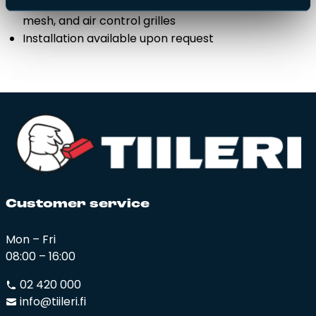
accessories, base and surface mortar or brick tiles,
mesh, and air control grilles
Installation available upon request
Cus­to­mer ser­vi­ce
Mon – Fri
08:00 – 16:00
02 420 000
info@tiileri.fi