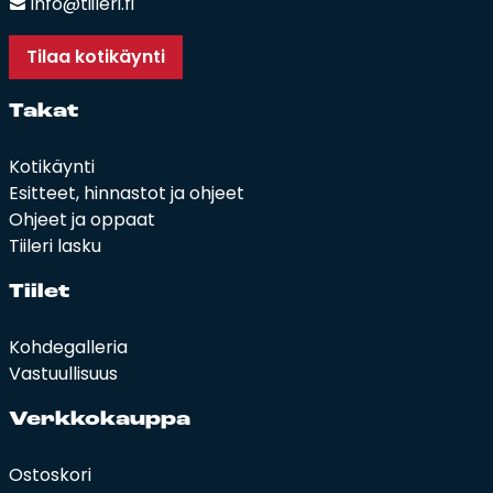
info@tiileri.fi
Tilaa kotikäynti
Ta­kat
Kotikäynti
Esitteet, hinnastot ja ohjeet
Ohjeet ja oppaat
Tiileri lasku
Tii­let
Kohdegalleria
Vastuullisuus
Verk­ko­kaup­pa
Ostoskori