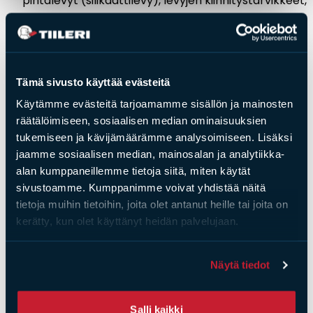
pintalevyt (silikaattilevy), levyjen kiinnitystarvikkeet,
pohja- ja pintalaastin tai tiililaatan, verkon ja
ilmanohjausritilät
Myydään myös asennettuna, tiedustele hintaa
myynnistä
Tämä sivusto käyttää evästeitä
Käytämme evästeitä tarjoamamme sisällön ja mainosten
räätälöimiseen, sosiaalisen median ominaisuuksien
tukemiseen ja kävijämäärämme analysoimiseen. Lisäksi
jaamme sosiaalisen median, mainosalan ja analytiikka-
Saat­tai­sit ol­la kiin­nos­tu­nut
alan kumppaneillemme tietoja siitä, miten käytät
myös näis­tä
sivustoamme. Kumppanimme voivat yhdistää näitä
tietoja muihin tietoihin, joita olet antanut heille tai joita on
Uutuus!
kerätty, kun olet käyttänyt heidän palvelujaan.
Näytä tiedot
Salli kaikki