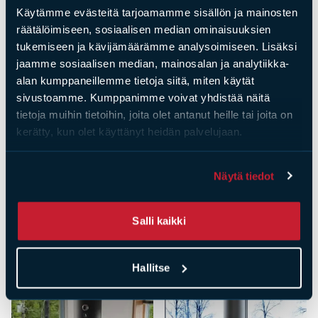
Käytämme evästeitä tarjoamamme sisällön ja mainosten
räätälöimiseen, sosiaalisen median ominaisuuksien
tukemiseen ja kävijämäärämme analysoimiseen. Lisäksi
jaamme sosiaalisen median, mainosalan ja analytiikka-
alan kumppaneillemme tietoja siitä, miten käytät
sivustoamme. Kumppanimme voivat yhdistää näitä
tietoja muihin tietoihin, joita olet antanut heille tai joita on
kerätty, kun olet käyttänyt heidän palvelujaan.
Näytä tiedot
Tiileri kiertoilmatakat
Tiileri kiertoilmatakat
Etna,
Palma,
Salli kaikki
valurautakamiina
kiertoilmatakka
Hinta
800,00
€
Hinta
2390,00
€
Hallitse