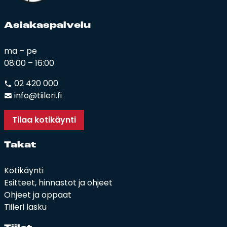
Asia­kas­pal­ve­lu
ma – pe
08:00 – 16:00
02 420 000
info@tiileri.fi
Tilaa kotikäynti
Ta­kat
Kotikäynti
Esitteet, hinnastot ja ohjeet
Ohjeet ja oppaat
Tiileri lasku