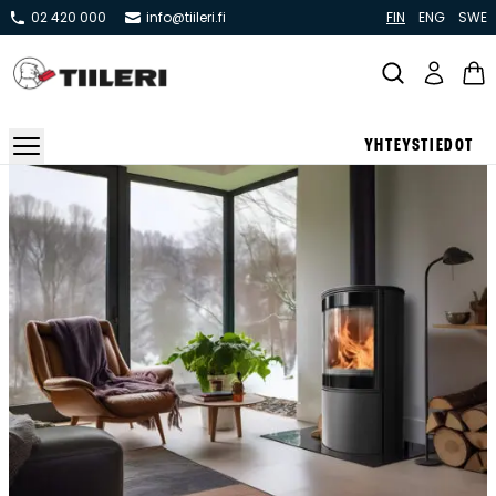
02 420 000
info@tiileri.fi
FIN
ENG
SWE
YHTEYSTIEDOT
Takat ja tulisijat
Varaavat takat
Pönttö -ja kaakeliuunit
Leivin -ja lämpiöuunit
Hellat
Kiertoilmatakat ja kamiinat
Grillit ja pihakeittiöt
Kiukaat
Hormit