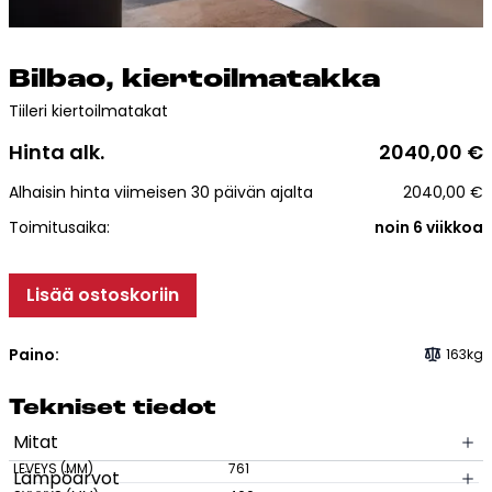
Esitteet, hinnastot ja ohjeet
Tiileri lasku
Kotikäynti
Bil­bao, kier­toil­ma­tak­ka
Tiileri kiertoilmatakat
Tiilet ja tiililaatat
Hinta alk.
2040,00
€
Alhaisin hinta viimeisen 30 päivän ajalta
2040,00
€
Julkisivutiilet
Toimitusaika:
noin 6 viikkoa
Tiililaatat
Aukonylitysratkaisut ja
Tiilimuurauskannakejärjestelmät
Lisää ostoskoriin
Kohdegalleria
Vastuullisuus
Paino:
163kg
Tiilityökalu
Tek­ni­set tie­dot
Esitteet
Mitat
LEVEYS (MM)
761
Verkkokauppa
Lämpöarvot