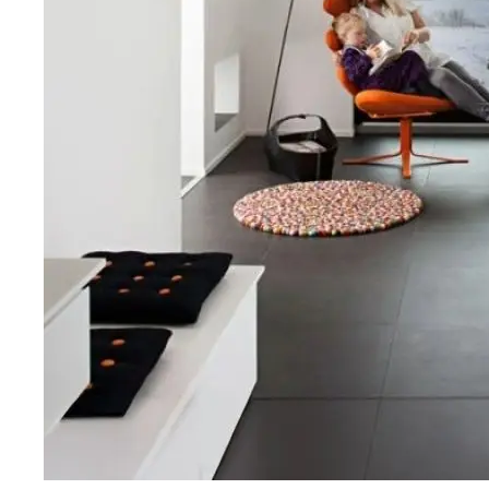
Esitteet, hinnastot ja ohjeet
Tiileri lasku
Kotikäynti
HORMIT
ESITTEET, HINNASTOT
TIILE
JA OHJEET