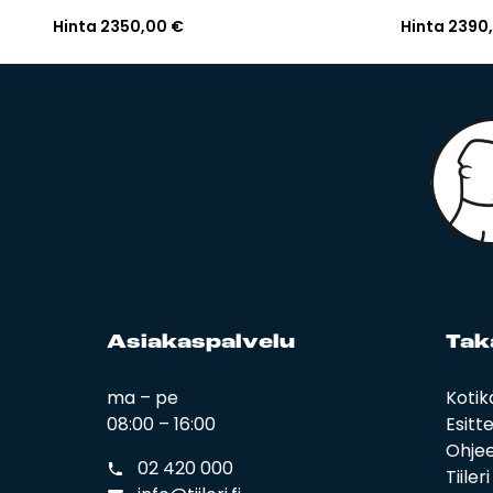
Hinta
2350,00
€
Hinta
2390
Asia­kas­pal­ve­lu
Ta­k
ma – pe
Kotik
08:00 – 16:00
Esitt
Ohjee
02 420 000
Tiiler