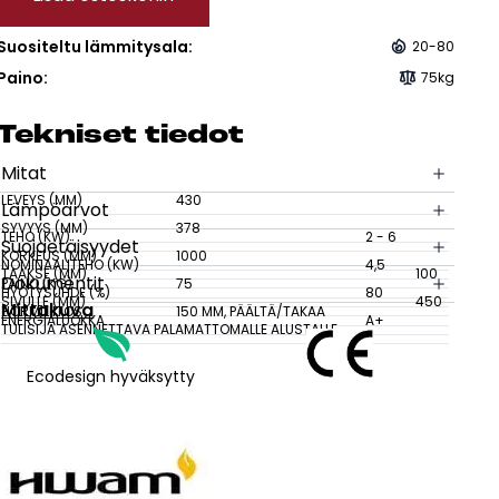
sesi
Suositeltu lämmitysala:
20-80
Paino:
75kg
Tek­ni­set tie­dot
Mitat
LEVEYS (MM)
430
Lämpöarvot
SYVYYS (MM)
378
TEHO (KW)
2 - 6
Suojaetäisyydet
KORKEUS (MM)
1000
NOMINAALITEHO (KW)
4,5
TAAKSE (MM)
100
Dokumentit
PAINO (KG)
75
HYÖTYSUHDE (%)
80
SIVULLE (MM)
450
Mittakuva
HORMILIITOS
150 MM, PÄÄLTÄ/TAKAA
ENERGIALUOKKA
A+
TULISIJA ASENNETTAVA PALAMATTOMALLE ALUSTALLE.
Ecodesign hyväksytty