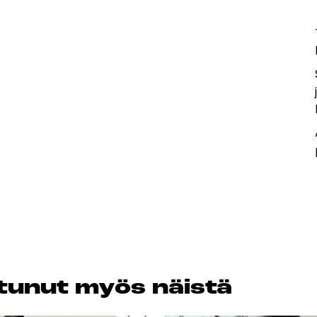
os­tu­nut myös näis­tä