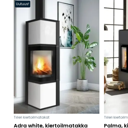
Uutuus!
Tiileri kiertoilmatakat
Tiileri kiertoi
Adra white, kiertoilmatakka
Palma, k