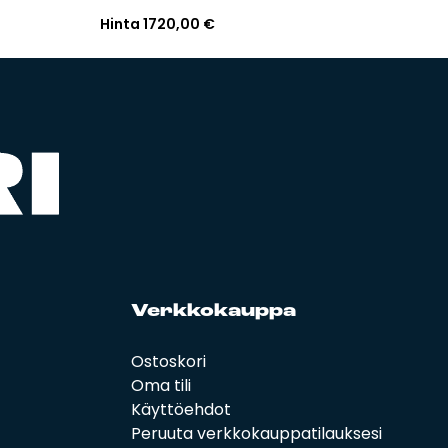
Hinta
1720,00
€
Verk­ko­kaup­pa
Ostoskori
Oma tili
Käyttöehdot
Peruuta verkkokauppatilauksesi