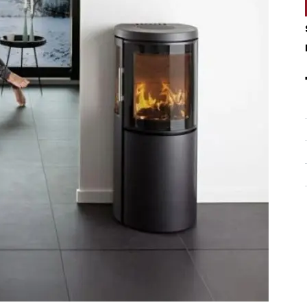
Peruuta verkkokauppatilauk
RI LASKU