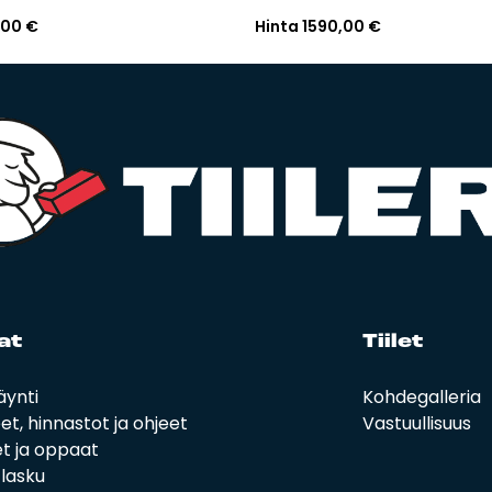
,00
€
Hinta
1590,00
€
at
Tii­let
äynti
Kohdegalleria
eet, hinnastot ja ohjeet
Vastuullisuus
t ja oppaat
i lasku