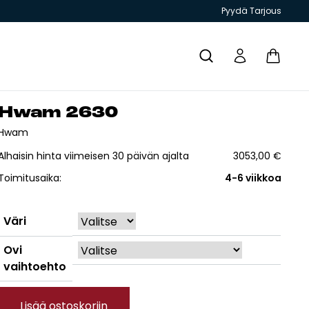
Pyydä Tarjous
Hwam 2630
Yhteystiedot
Hwam
Alhaisin hinta viimeisen 30 päivän ajalta
3053,00
€
Toimitusaika:
4-6 viikkoa
T JA
GRILLIT JA
TIILITYÖKALU
KIUKAAT
ESITTEET
Väri
PIHAKEITTIÖT
Ovi
vaihtoehto
Lisää ostoskoriin