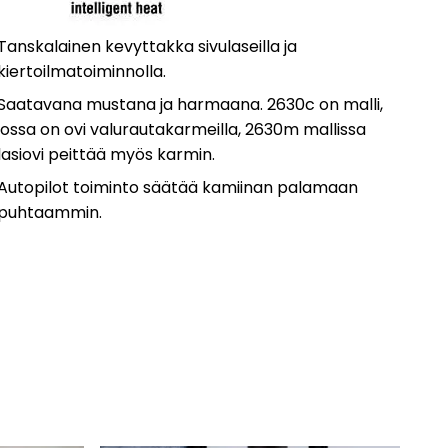
Tanskalainen kevyttakka sivulaseilla ja
kiertoilmatoiminnolla.
Saatavana mustana ja harmaana. 2630c on malli,
jossa on ovi valurautakarmeilla, 2630m mallissa
lasiovi peittää myös karmin.
Autopilot toiminto säätää kamiinan palamaan
puhtaammin.