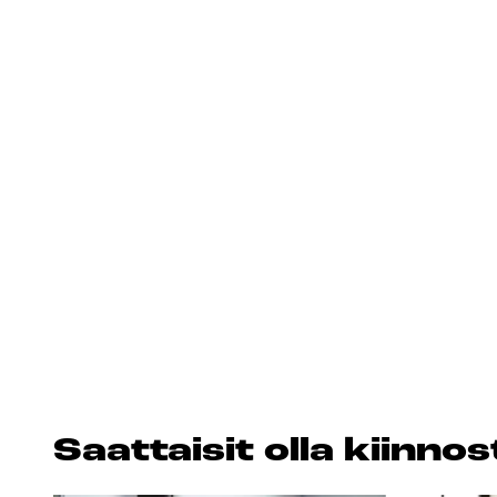
Saat­tai­sit ol­la kiin­n