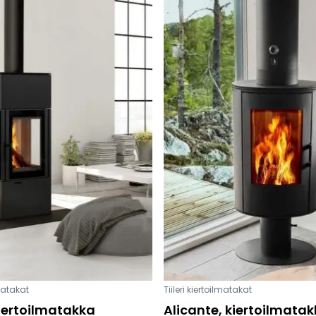
lmatakat
Tiileri kiertoilmatakat
iertoilmatakka
Alicante, kiertoilmata