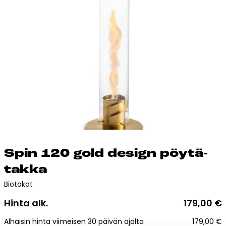
Esitteet, hinnastot ja ohjeet
Tiileri lasku
Kotikäynti
Tiilet ja tiililaatat
Julkisivutiilet
Tiililaatat
Aukonylitysratkaisut ja
Tiilimuurauskannakejärjestelmät
Kohdegalleria
Spin 120 gold de­sign pöy­tä­
Vastuullisuus
tak­ka
Tiilityökalu
Biotakat
Esitteet
Hinta alk.
179,00
€
Verkkokauppa
Alhaisin hinta viimeisen 30 päivän ajalta
179,00
€