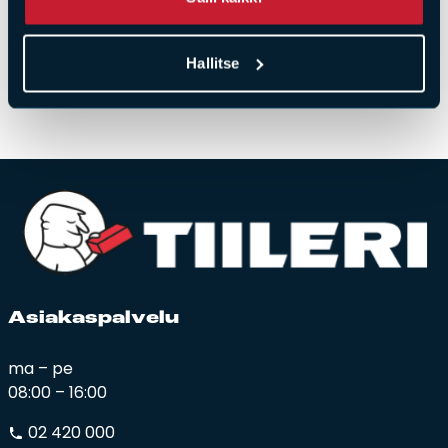
Materiaali: teräs, lasi
Suurin palamisaika: 1,5h
Hallitse
Toimitus sisältää yhden pullon aitoa Spin-polttogeeliä.
Asia­kas­pal­ve­lu
ma – pe
08:00 – 16:00
02 420 000