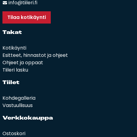
info@tiileri.fi
Tilaa kotikäynti
Ta­kat
Kotikäynti
Esitteet, hinnastot ja ohjeet
Ohjeet ja oppaat
Tiileri lasku
Tii­let
Kohdegalleria
Vastuullisuus
Verk­ko­kaup­pa
Ostoskori