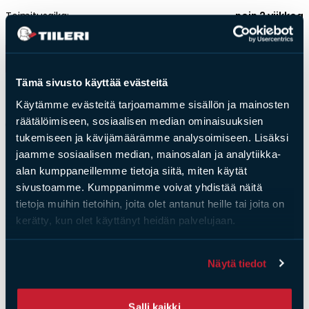
Toimitusaika:
noin 2 viikkoa
Tulisijatarvikkeet
Kamiinat ja kevyet tulisijat
Lisää ostoskoriin
Grillit ja pihakeittiöt
Tämä sivusto käyttää evästeitä
Tiilet
Paino:
145kg
Käytämme evästeitä tarjoamamme sisällön ja mainosten
Laastit
räätälöimiseen, sosiaalisen median ominaisuuksien
Kiukaat ja kiuaskivet
Tek­ni­set tie­dot
tukemiseen ja kävijämäärämme analysoimiseen. Lisäksi
Outlet
Mitat
jaamme sosiaalisen median, mainosalan ja analytiikka-
Käyttöehdot
LEVEYS (MM)
JALAN LEVEYS 230
alan kumppaneillemme tietoja siitä, miten käytät
KORKEUS (MM)
540
Peruuta verkkokauppatilauksesi
sivustoamme. Kumppanimme voivat yhdistää näitä
Spin pöytätakka on suunnittelijoiden taidonnäyte.
PAINO (KG)
5
tietoja muihin tietoihin, joita olet antanut heille tai joita on
Seuraa liekkipyörteen leikkiä ja fiilistele tulen
kerätty, kun olet käyttänyt heidän palvelujaan.
Yhteystiedot
tunnelmaa. Moderni ajaton design sopii kotiin kuin
kotiin. Voidaan käyttää sekä sisä että ulkotiloissa.
Näytä tiedot
Väri: kulta
Polttoaine: bioetanoli
Salli kaikki