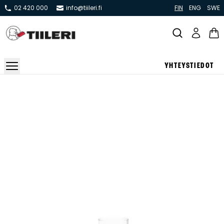
02 420 000
info@tiileri.fi
FIN
ENG
SWE
YHTEYSTIEDOT
Takat ja tulisijat
Varaavat takat
Pönttö -ja kaakeliuunit
Leivin -ja lämpiöuunit
Hellat
Kiertoilmatakat ja kamiinat
Grillit ja pihakeittiöt
Kiukaat
Hormit