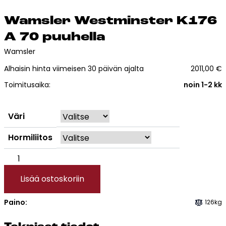
Esitteet, hinnastot ja ohjeet
Wams­ler West­mins­ter K176
Tiileri lasku
Kotikäynti
A 70 puu­hel­la
Wamsler
Tiilet ja tiililaatat
Alhaisin hinta viimeisen 30 päivän ajalta
2011,00
€
Toimitusaika:
noin 1-2 kk
Julkisivutiilet
Tiililaatat
Väri
Aukonylitysratkaisut ja
Tiilimuurauskannakejärjestelmät
Hormiliitos
Kohdegalleria
Wamsler
Vastuullisuus
Westminster
Tiilityökalu
Lisää ostoskoriin
K176
Esitteet
A
Paino:
126kg
70
Verkkokauppa
puuhella