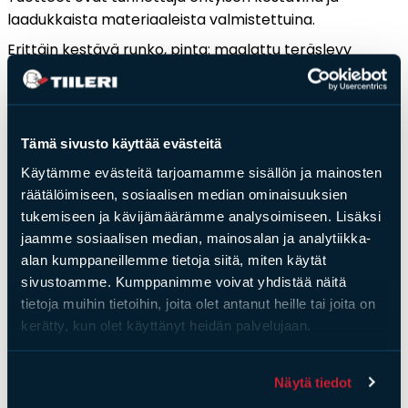
laadukkaista materiaaleista valmistettuina.
Erittäin kestävä runko, pinta: maalattu teräslevy
emalipäällysteellä: Unissa lämpömittari, uunipelti ja
ritilä. Keittotaso hiekkapuhallettu ja mustaksi maalattu
teräs.
Tämä sivusto käyttää evästeitä
Käytämme evästeitä tarjoamamme sisällön ja mainosten
räätälöimiseen, sosiaalisen median ominaisuuksien
tukemiseen ja kävijämäärämme analysoimiseen. Lisäksi
Saat­tai­sit ol­la kiin­nos­tu­nut
jaamme sosiaalisen median, mainosalan ja analytiikka-
alan kumppaneillemme tietoja siitä, miten käytät
myös näis­tä
sivustoamme. Kumppanimme voivat yhdistää näitä
tietoja muihin tietoihin, joita olet antanut heille tai joita on
Uutuus!
kerätty, kun olet käyttänyt heidän palvelujaan.
Näytä tiedot