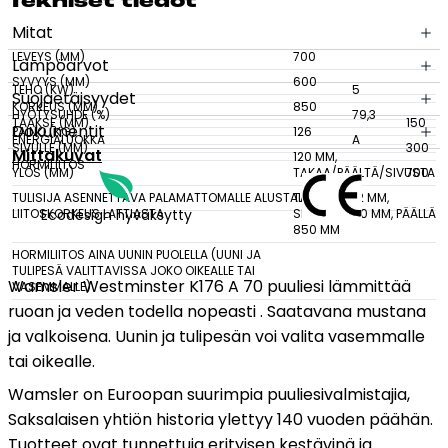
Tek­ni­set tie­dot
määrä
Mitat
Tulisijatarvikkeet
LEVEYS (MM)
700
Lämpöarvot
Kamiinat ja kevyet tulisijat
SYVYYS (MM)
600
TEHO (KW)
5
Grillit ja pihakeittiöt
Suojaetäisyydet
KORKEUS (MM)
850
HYÖTYSUHDE (%)
79,3
Tiilet
TAAKSE (MM)
150
Dokumentit
PAINO (KG)
126
ENERGIALUOKKA
A
SIVULLE (MM)
300
Laastit
Mittakuvat
120 MM,
HORMILIITOS
YLÖS (MM)
TAKAA/PÄÄLTÄ/SIVUSTA
700
Kiukaat ja kiuaskivet
TULISIJA ASENNETTAVA PALAMATTOMALLE ALUSTALLE.
TAKANA 432 MM,
Outlet
LIITOSKORKEUS LATTIASTA
Ecodesign hyväksytty
SIVUILLA 690 MM, PÄÄLLÄ
850 MM
Käyttöehdot
HORMILIITOS AINA UUNIN PUOLELLA (UUNI JA
Peruuta verkkokauppatilauksesi
TULIPESÄ VALITTAVISSA JOKO OIKEALLE TAI
Wamsler Westminster K176 A 70 puuliesi lämmittää
VASEMMALLE)
ruoan ja veden todella nopeasti . Saatavana mustana
Yhteystiedot
ja valkoisena. Uunin ja tulipesän voi valita vasemmalle
tai oikealle.
Wamsler on Euroopan suurimpia puuliesivalmistajia,
Saksalaisen yhtiön historia ylettyy 140 vuoden päähän.
Tuotteet ovat tunnettuja erityisen kestävinä ja