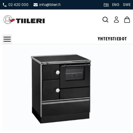
02 420 000
info@tiileri.fi
FIN
ENG
SWE
YHTEYSTIEDOT
Takat ja tulisijat
Varaavat takat
Pönttö -ja kaakeliuunit
Leivin -ja lämpiöuunit
Hellat
Kiertoilmatakat ja kamiinat
Grillit ja pihakeittiöt
Kiukaat
Hormit