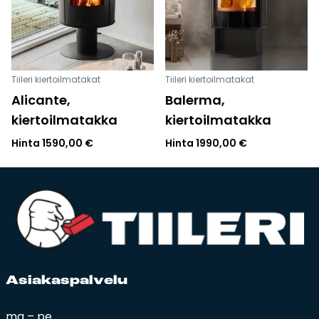
Tiileri kiertoilmatakat
Tiileri kiertoilmatakat
Alicante,
Balerma,
kiertoilmatakka
kiertoilmatakka
Hinta
1590,00
€
Hinta
1990,00
€
Asia­kas­pal­ve­lu
ma – pe