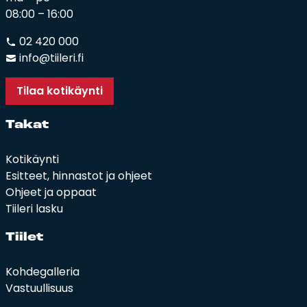
08:00 – 16:00
02 420 000
info@tiileri.fi
Tilaa kotikäynti
Ta­kat
Kotikäynti
Esitteet, hinnastot ja ohjeet
Ohjeet ja oppaat
Tiileri lasku
Tii­let
Kohdegalleria
Vastuullisuus