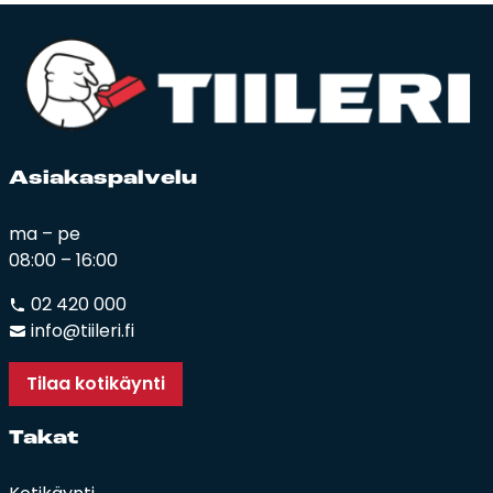
Asia­kas­pal­ve­lu
ma – pe
08:00 – 16:00
02 420 000
info@tiileri.fi
Tilaa kotikäynti
Ta­kat