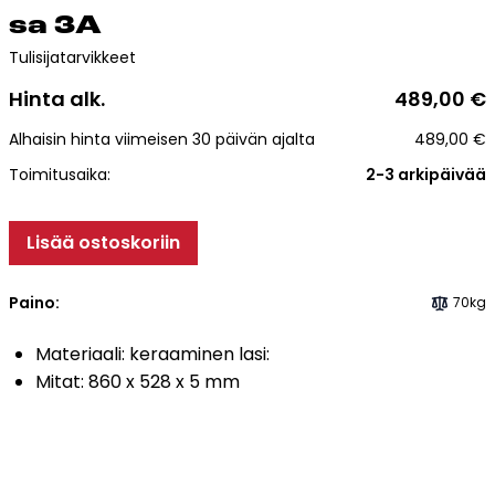
Esitteet, hinnastot ja ohjeet
sa 3A
Tiileri lasku
Tulisijatarvikkeet
Kotikäynti
Hinta alk.
489,00
€
Tiilet ja tiililaatat
Alhaisin hinta viimeisen 30 päivän ajalta
489,00
€
Toimitusaika:
2-3 arkipäivää
Julkisivutiilet
Tiililaatat
Lisää ostoskoriin
Aukonylitysratkaisut ja
Tiilimuurauskannakejärjestelmät
Paino:
70kg
Kohdegalleria
Vastuullisuus
Materiaali: keraaminen lasi:
Mitat: 860 x 528 x 5 mm
Tiilityökalu
Esitteet
Verkkokauppa