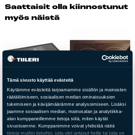
Saat­tai­sit ol­la kiin­nos­tu­nut
Tulisijatarvikkeet
myös näis­tä
Kamiinat ja kevyet tulisijat
Grillit ja pihakeittiöt
Tiilet
Laastit
Kiukaat ja kiuaskivet
Outlet
Käyttöehdot
Tämä sivusto käyttää evästeitä
Peruuta verkkokauppatilauksesi
Käytämme evästeitä tarjoamamme sisällön ja mainosten
räätälöimiseen, sosiaalisen median ominaisuuksien
Yhteystiedot
tukemiseen ja kävijämäärämme analysoimiseen. Lisäksi
jaamme sosiaalisen median, mainosalan ja analytiikka-
Tulisijatarvikkeet
Tulisijatarvikkeet
alan kumppaneillemme tietoja siitä, miten käytät
Liesitaso 4A,
Keraaminen liesitaso
sivustoamme. Kumppanimme voivat yhdistää näitä
emaloitu kehys
kehyksellä 3A
tietoja muihin tietoihin, joita olet antanut heille tai joita on