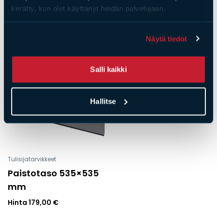
Hinta
690,00
€
Hinta
659,00
€
kerätty, kun olet käyttänyt heidän palvelujaan.
Näytä tiedot
Salli kaikki
Hallitse
Tulisijatarvikkeet
Paistotaso 535×535
mm
Hinta
179,00
€