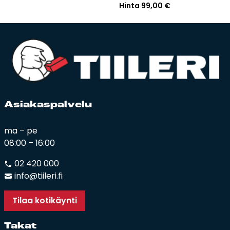
Hinta
99,00
€
Asia­kas­pal­ve­lu
ma – pe
08:00 – 16:00
02 420 000
info@tiileri.fi
Tilaa kotikäynti
Ta­kat