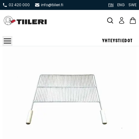
02 420 000
info@tiileri.fi
FIN
ENG
SWE
YHTEYSTIEDOT
Takat ja tulisijat
Varaavat takat
Pönttö -ja kaakeliuunit
Leivin -ja lämpiöuunit
Hellat
Kiertoilmatakat ja kamiinat
Grillit ja pihakeittiöt
Kiukaat
Hormit