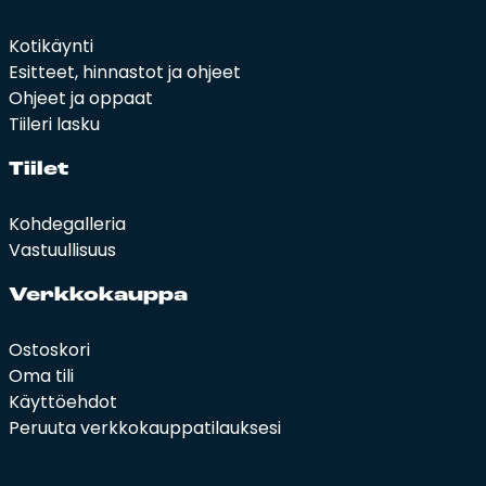
Kotikäynti
Esitteet, hinnastot ja ohjeet
Ohjeet ja oppaat
Tiileri lasku
Tii­let
Kohdegalleria
Vastuullisuus
Verk­ko­kaup­pa
Ostoskori
Oma tili
Käyttöehdot
Peruuta verkkokauppatilauksesi