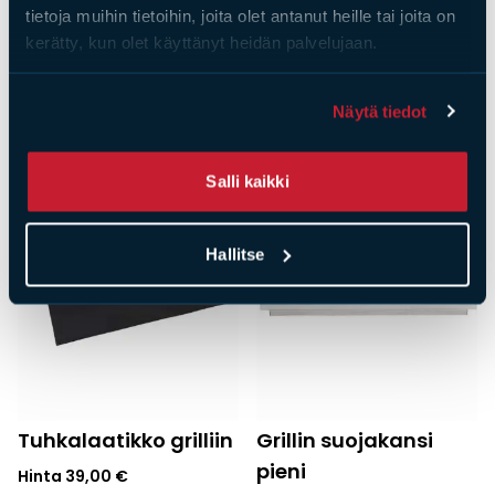
tietoja muihin tietoihin, joita olet antanut heille tai joita on
Tulisijatarvikkeet
Grilliritilä puukahvoin
kerätty, kun olet käyttänyt heidän palvelujaan.
Grilliarina 3 kpl/pkt
340 x 400 mm
Hinta
18,00
€
Hinta
59,00
€
Näytä tiedot
Salli kaikki
Hallitse
Tuhkalaatikko grilliin
Grillin suojakansi
pieni
Hinta
39,00
€