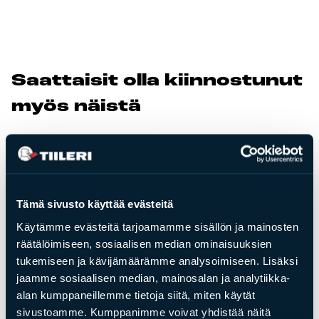
Tulisijatarvikkeet
Kamiinat ja kevyet tulisijat
Grillit ja pihakeittiöt
Saat­tai­sit ol­la kiin­nos­tu­nut
Tiilet
myös näis­tä
Laastit
Kiukaat ja kiuaskivet
Outlet
Käyttöehdot
Peruuta verkkokauppatilauksesi
Tämä sivusto käyttää evästeitä
Käytämme evästeitä tarjoamamme sisällön ja mainosten
Yhteystiedot
räätälöimiseen, sosiaalisen median ominaisuuksien
tukemiseen ja kävijämäärämme analysoimiseen. Lisäksi
jaamme sosiaalisen median, mainosalan ja analytiikka-
alan kumppaneillemme tietoja siitä, miten käytät
sivustoamme. Kumppanimme voivat yhdistää näitä