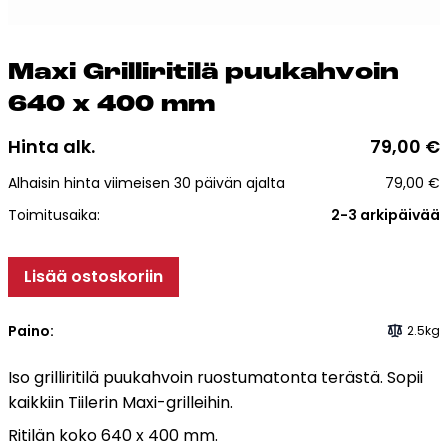
Esitteet, hinnastot ja ohjeet
Tiileri lasku
Kotikäynti
Ma­xi Gril­li­ri­ti­lä puu­kah­voin
640 x 400 mm
Tiilet ja tiililaatat
Hinta alk.
79,00
€
Julkisivutiilet
Alhaisin hinta viimeisen 30 päivän ajalta
79,00
€
Tiililaatat
Toimitusaika:
2-3 arkipäivää
Aukonylitysratkaisut ja
Tiilimuurauskannakejärjestelmät
Lisää ostoskoriin
Kohdegalleria
Vastuullisuus
Paino:
2.5kg
Tiilityökalu
Esitteet
Iso grilliritilä puukahvoin ruostumatonta terästä. Sopii
kaikkiin Tiilerin Maxi-grilleihin.
Verkkokauppa
Ritilän koko 640 x 400 mm.