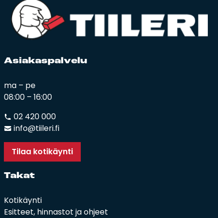
Asia­kas­pal­ve­lu
ma – pe
08:00 – 16:00
02 420 000
info@tiileri.fi
Tilaa kotikäynti
Ta­kat
Kotikäynti
Esitteet, hinnastot ja ohjeet