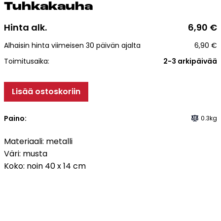
Tuh­ka­kau­ha
Esitteet, hinnastot ja ohjeet
Tiileri lasku
Hinta alk.
6,90
€
Kotikäynti
Alhaisin hinta viimeisen 30 päivän ajalta
6,90
€
Tiilet ja tiililaatat
Toimitusaika:
2-3 arkipäivää
Julkisivutiilet
Lisää ostoskoriin
Tiililaatat
Aukonylitysratkaisut ja
Paino:
0.3kg
Tiilimuurauskannakejärjestelmät
Materiaali: metalli
Kohdegalleria
Väri: musta
Vastuullisuus
Koko: noin 40 x 14 cm
Tiilityökalu
Esitteet
Verkkokauppa