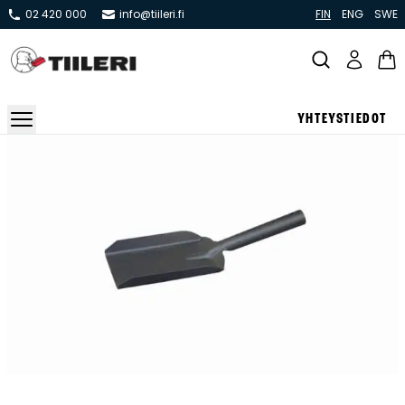
02 420 000
info@tiileri.fi
FIN
ENG
SWE
YHTEYSTIEDOT
Takat ja tulisijat
Varaavat takat
Pönttö -ja kaakeliuunit
Leivin -ja lämpiöuunit
Hellat
Kiertoilmatakat ja kamiinat
Grillit ja pihakeittiöt
Kiukaat
Hormit