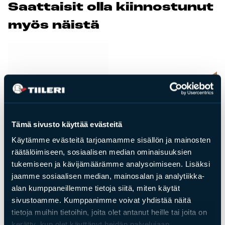
Saat­tai­sit ol­la kiin­nos­tu­nut
Tulisijatarvikkeet
myös näis­tä
Kamiinat ja kevyet tulisijat
Grillit ja pihakeittiöt
Tiilet
Laastit
Kiukaat ja kiuaskivet
Outlet
Käyttöehdot
Tämä sivusto käyttää evästeitä
Peruuta verkkokauppatilauksesi
Käytämme evästeitä tarjoamamme sisällön ja mainosten
räätälöimiseen, sosiaalisen median ominaisuuksien
Yhteystiedot
tukemiseen ja kävijämäärämme analysoimiseen. Lisäksi
jaamme sosiaalisen median, mainosalan ja analytiikka-
Tulisijatarvikkeet
Tuhkalapio
alan kumppaneillemme tietoja siitä, miten käytät
Hiilikola 70 cm
sivustoamme. Kumppanimme voivat yhdistää näitä
Hinta
28,90
€
tietoja muihin tietoihin, joita olet antanut heille tai joita on
Hinta
26,90
€
kerätty, kun olet käyttänyt heidän palvelujaan.