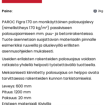
Tulisijatarvikkeet
Paino:
2kg
Kamiinat ja kevyet tulisijat
PAROC Figra 170 on monikäyttöinen palosuojalevy
Grillit ja pihakeittiöt
(nimellistiheys 170 kg/m³) passiiviseen
Tiilet
palosuojaamiseen mm. puu- ja betonirakenteissa.
Laastit
Tuote asennetaan suojattavan materiaalin pinnalle
Kiukaat ja kiuaskivet
esimerkiksi ruuveilla ja aluslevyillä erillisten
Outlet
asennusohjeiden mukaisesti.
Käyttöehdot
Useiden erilaisten rakenteiden palosuojaus voidaan
Peruuta verkkokauppatilauksesi
ratkaista yhdellä helposti työstettävällä tuotteella.
Mekaanisesti kiinnitetty palosuojaus on helppo avata
Yhteystiedot
tarvittaessa rakenteiden kunnon tarkistamiseksi.
Leveys: 600 mm
Pituus: 1200 mm
Paksuus: 20 mm
Eristeen materiaali: Kivivilla