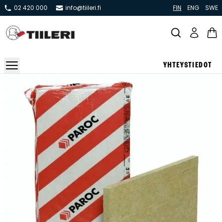
02 420 000
info@tiileri.fi
FIN
ENG
SWE
YHTEYSTIEDOT
Takat ja tulisijat
Varaavat takat
Pönttö -ja kaakeliuunit
Leivin -ja lämpiöuunit
Hellat
Kiertoilmatakat ja kamiinat
Grillit ja pihakeittiöt
Kiukaat
Hormit