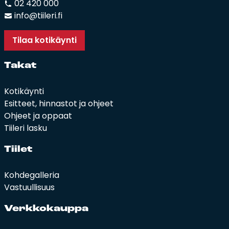
02 420 000
info@tiileri.fi
Tilaa kotikäynti
Ta­kat
Kotikäynti
Esitteet, hinnastot ja ohjeet
Ohjeet ja oppaat
Tiileri lasku
Tii­let
Kohdegalleria
Vastuullisuus
Verk­ko­kaup­pa