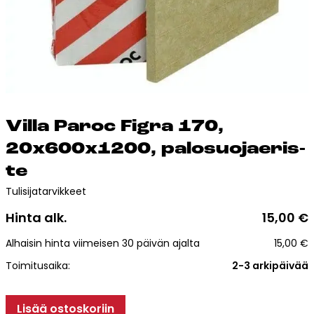
Esitteet, hinnastot ja ohjeet
Tiileri lasku
Kotikäynti
Tiilet ja tiililaatat
Vil­la Pa­roc Fig­ra 170,
Julkisivutiilet
Tiililaatat
20x600x1200, pa­lo­suo­jae­ris­
Aukonylitysratkaisut ja
te
Tiilimuurauskannakejärjestelmät
Tulisijatarvikkeet
Kohdegalleria
Hinta alk.
15,00
€
Vastuullisuus
Tiilityökalu
Alhaisin hinta viimeisen 30 päivän ajalta
15,00
€
Esitteet
Toimitusaika:
2-3 arkipäivää
Verkkokauppa
Lisää ostoskoriin