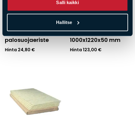
Salli kaikki
Tulisijatarvikkeet
Tulisijatarvikkeet
Villa Paroc Figra 170,
Skamol
Hallitse
50x600x1200,
kalsiumsilikaattilevy
palosuojaeriste
1000x1220x50 mm
Hinta
24,80
€
Hinta
123,00
€