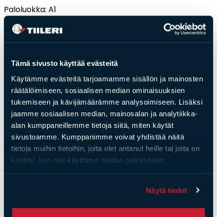
Paloluokka: A1
Tämä sivusto käyttää evästeitä
Saat­tai­sit ol­la kiin­nos­tu­nut
Käytämme evästeitä tarjoamamme sisällön ja mainosten
myös näis­tä
räätälöimiseen, sosiaalisen median ominaisuuksien
tukemiseen ja kävijämäärämme analysoimiseen. Lisäksi
jaamme sosiaalisen median, mainosalan ja analytiikka-
alan kumppaneillemme tietoja siitä, miten käytät
sivustoamme. Kumppanimme voivat yhdistää näitä
tietoja muihin tietoihin, joita olet antanut heille tai joita on
kerätty, kun olet käyttänyt heidän palvelujaan.
Näytä tiedot