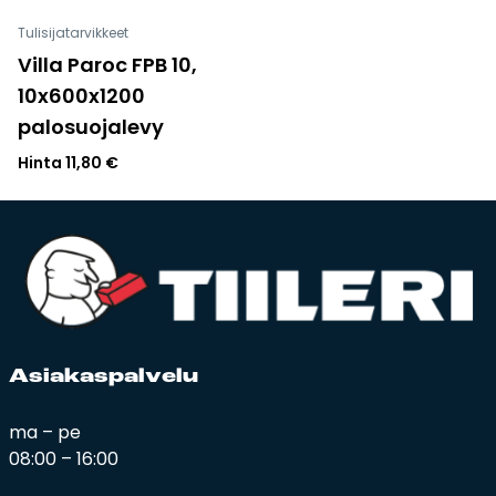
Tulisijatarvikkeet
Villa Paroc FPB 10,
10x600x1200
palosuojalevy
Hinta
11,80
€
Asia­kas­pal­ve­lu
ma – pe
08:00 – 16:00