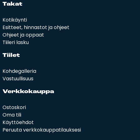
Ta­kat
Kotikäynti
Esitteet, hinnastot ja ohjeet
Ohjeet ja oppaat
Tiileri lasku
Tii­let
Kohdegalleria
Vastuullisuus
Verk­ko­kaup­pa
Ostoskori
Oma tili
Käyttöehdot
Peruuta verkkokauppatilauksesi