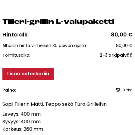
Esitteet, hinnastot ja ohjeet
Tiileri lasku
Kotikäynti
Tii­le­ri-gril­lin L-va­lu­pa­ket­ti
Hinta alk.
80,00
€
Tiilet ja tiililaatat
Alhaisin hinta viimeisen 30 päivän ajalta
80,00
€
Julkisivutiilet
Toimitusaika:
2-3 arkipäivää
Tiililaatat
Aukonylitysratkaisut ja
Lisää ostoskoriin
Tiilimuurauskannakejärjestelmät
Kohdegalleria
Paino:
19.2kg
Vastuullisuus
Sopii Tiilerin Matti, Teppo sekä Turo Grilleihin.
Tiilityökalu
Esitteet
Leveys: 400 mm
Syvyys: 400 mm
Korkeus: 260 mm
Verkkokauppa