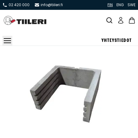
02 420 000
info@tiileri.fi
FIN
ENG
SWE
YHTEYSTIEDOT
Takat ja tulisijat
Varaavat takat
Pönttö -ja kaakeliuunit
Leivin -ja lämpiöuunit
Hellat
Kiertoilmatakat ja kamiinat
Grillit ja pihakeittiöt
Kiukaat
Hormit