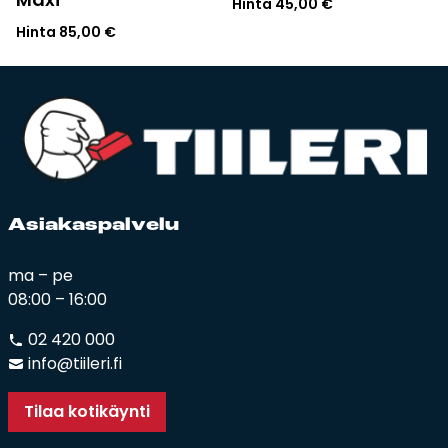
Hinta
45,00
€
Hinta
85,00
€
Asia­kas­pal­ve­lu
ma – pe
08:00 – 16:00
02 420 000
info@tiileri.fi
Tilaa kotikäynti