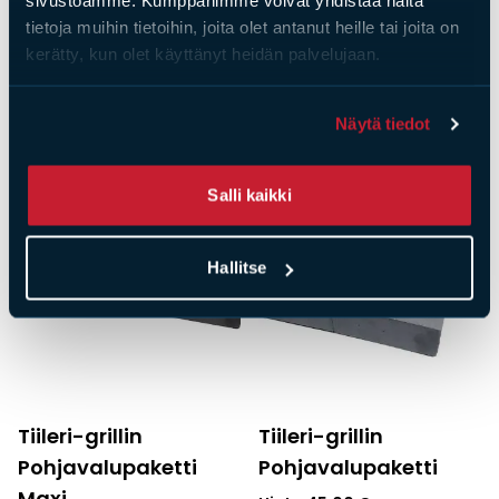
sivustoamme. Kumppanimme voivat yhdistää näitä
Tiileri-grillin L-
Tiileri-grillin
tietoja muihin tietoihin, joita olet antanut heille tai joita on
valupaketti Maxi
valupaketti
kerätty, kun olet käyttänyt heidän palvelujaan.
Hinta
105,00
€
Hinta
125,00
€
Näytä tiedot
Salli kaikki
Hallitse
Tiileri-grillin
Tiileri-grillin
Pohjavalupaketti
Pohjavalupaketti
Maxi