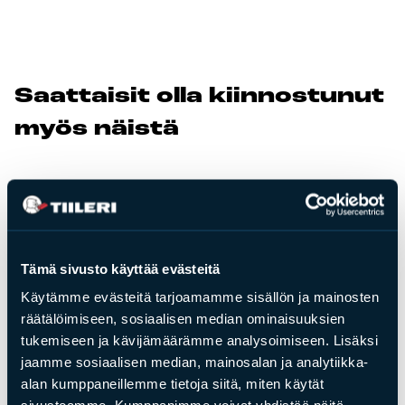
Tulisijatarvikkeet
Kamiinat ja kevyet tulisijat
Grillit ja pihakeittiöt
Saat­tai­sit ol­la kiin­nos­tu­nut
Tiilet
myös näis­tä
Laastit
Kiukaat ja kiuaskivet
Outlet
Käyttöehdot
Peruuta verkkokauppatilauksesi
Tämä sivusto käyttää evästeitä
Yhteystiedot
Käytämme evästeitä tarjoamamme sisällön ja mainosten
räätälöimiseen, sosiaalisen median ominaisuuksien
tukemiseen ja kävijämäärämme analysoimiseen. Lisäksi
jaamme sosiaalisen median, mainosalan ja analytiikka-
alan kumppaneillemme tietoja siitä, miten käytät