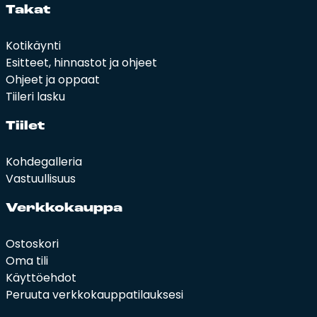
Ta­kat
Kotikäynti
Esitteet, hinnastot ja ohjeet
Ohjeet ja oppaat
Tiileri lasku
Tii­let
Kohdegalleria
Vastuullisuus
Verk­ko­kaup­pa
Ostoskori
Oma tili
Käyttöehdot
Peruuta verkkokauppatilauksesi