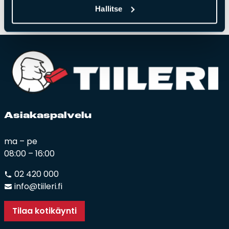
Hallitse
Asia­kas­pal­ve­lu
ma – pe
08:00 – 16:00
02 420 000
info@tiileri.fi
Tilaa kotikäynti