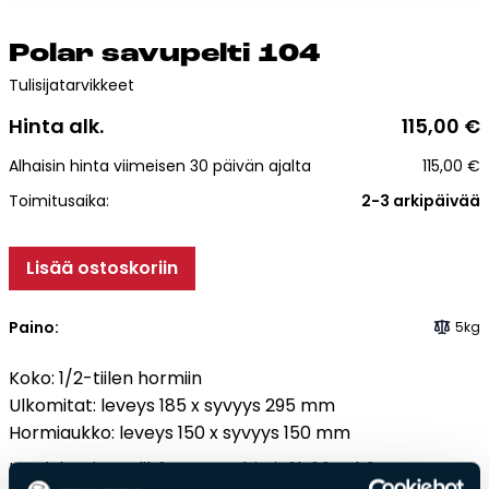
Esitteet, hinnastot ja ohjeet
Tiileri lasku
Po­lar sa­vu­pel­ti 104
Kotikäynti
Tulisijatarvikkeet
Hinta alk.
115,00
€
Tiilet ja tiililaatat
Alhaisin hinta viimeisen 30 päivän ajalta
115,00
€
Julkisivutiilet
Toimitusaika:
2-3 arkipäivää
Tiililaatat
Aukonylitysratkaisut ja
Lisää ostoskoriin
Tiilimuurauskannakejärjestelmät
Kohdegalleria
Paino:
5kg
Vastuullisuus
Koko: 1/2-tiilen hormiin
Tiilityökalu
Ulkomitat: leveys 185 x syvyys 295 mm
Esitteet
Hormiaukko: leveys 150 x syvyys 150 mm
Laadukas ja tyylikäs savupelti, sisältää sekä mustan
Verkkokauppa