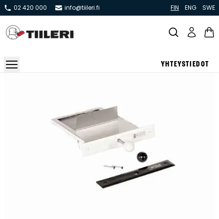
02 420 000
info@tiileri.fi
FIN
ENG
SWE
YHTEYSTIEDOT
Takat ja tulisijat
Varaavat takat
Pönttö -ja kaakeliuunit
Leivin -ja lämpiöuunit
Hellat
Kiertoilmatakat ja kamiinat
Grillit ja pihakeittiöt
Kiukaat
Hormit