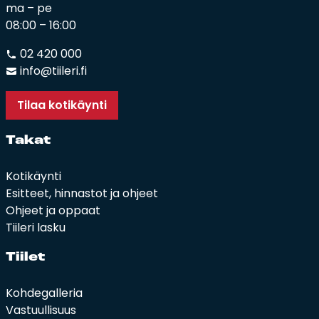
ma – pe
08:00 – 16:00
02 420 000
info@tiileri.fi
Tilaa kotikäynti
Ta­kat
Kotikäynti
Esitteet, hinnastot ja ohjeet
Ohjeet ja oppaat
Tiileri lasku
Tii­let
Kohdegalleria
Vastuullisuus