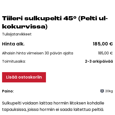
Esitteet, hinnastot ja ohjeet
Tiileri lasku
Kotikäynti
Tii­le­ri sul­ku­pel­ti 45° (Pel­ti ul­
ko­kur­vis­sa)
Tiilet ja tiililaatat
Tulisijatarvikkeet
Hinta alk.
185,00
€
Julkisivutiilet
Alhaisin hinta viimeisen 30 päivän ajalta
185,00
€
Tiililaatat
Aukonylitysratkaisut ja
Toimitusaika:
2-3 arkipäivää
Tiilimuurauskannakejärjestelmät
Kohdegalleria
Lisää ostoskoriin
Vastuullisuus
Tiilityökalu
Paino:
20kg
Esitteet
Sulkupelti voidaan laittaa hormiin liitoksen kohdalle
tapauksissa, joissa hormiin ei saada laitettua peltiä.
Verkkokauppa