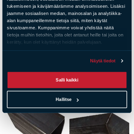
tukemiseen ja kävijämäärämme analysoimiseen. Lisäksi
jaamme sosiaalisen median, mainosalan ja analytiikka-
alan kumppaneillemme tietoja siitä, miten käytät
sivustoamme. Kumppanimme voivat yhdistää näitä
tietoja muihin tietoihin, joita olet antanut heille tai joita on
kerätty, kun olet käyttänyt heidän palvelujaan.
Tulisijatarvikkeet
Tulisijatarvikkeet
Tiileri sulkupelti 45°
Tiileri sulkupelti
Näytä tiedot
(pelti sisäkurvissa)
Hinta
130,00
€
Hinta
185,00
€
Salli kaikki
Hallitse