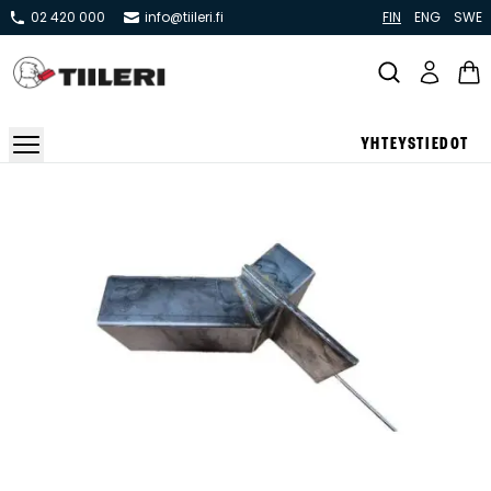
02 420 000
info@tiileri.fi
FIN
ENG
SWE
YHTEYSTIEDOT
Takat ja tulisijat
Varaavat takat
Pönttö -ja kaakeliuunit
Leivin -ja lämpiöuunit
Hellat
Kiertoilmatakat ja kamiinat
Grillit ja pihakeittiöt
Kiukaat
Hormit