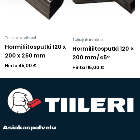
Tulisijatarvikkeet
Tulisijatarvikkeet
Hormiliitosputki 120 x
Hormiliitosputki 120 ×
200 x 250 mm
200 mm/45°
Hinta
45,00
€
Hinta
115,00
€
Asia­kas­pal­ve­lu