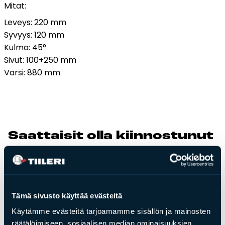
Mitat:
Tulisijatarvikkeet
Leveys: 220 mm
Kamiinat ja kevyet tulisijat
Syvyys: 120 mm
Kulma: 45°
Grillit ja pihakeittiöt
Sivut: 100+250 mm
Tiilet
Varsi: 880 mm
Laastit
Kiukaat ja kiuaskivet
Outlet
Käyttöehdot
Saat­tai­sit ol­la kiin­nos­tu­nut
Peruuta verkkokauppatilauksesi
myös näis­tä
Yhteystiedot
Tämä sivusto käyttää evästeitä
Käytämme evästeitä tarjoamamme sisällön ja mainosten
räätälöimiseen, sosiaalisen median ominaisuuksien