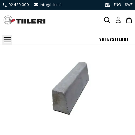
02 420 000
info@tiileri.fi
FIN
ENG
SWE
YHTEYSTIEDOT
Takat ja tulisijat
Varaavat takat
Pönttö -ja kaakeliuunit
Leivin -ja lämpiöuunit
Hellat
Kiertoilmatakat ja kamiinat
Grillit ja pihakeittiöt
Kiukaat
Hormit