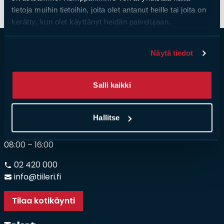
tietoja muihin tietoihin, joita olet antanut heille tai joita on
Tulisijatarvikkeet
kerätty, kun olet käyttänyt heidän palvelujaan.
Kamiinat ja kevyet tulisijat
Grillit ja pihakeittiöt
Näytä tiedot
Tiilet
Laastit
Salli kaikki
Kiukaat ja kiuaskivet
Outlet
Asia­kas­pal­ve­lu
Hallitse
Käyttöehdot
ma – pe
Peruuta verkkokauppatilauksesi
08:00 – 16:00
Yhteystiedot
02 420 000
info@tiileri.fi
Tilaa kotikäynti