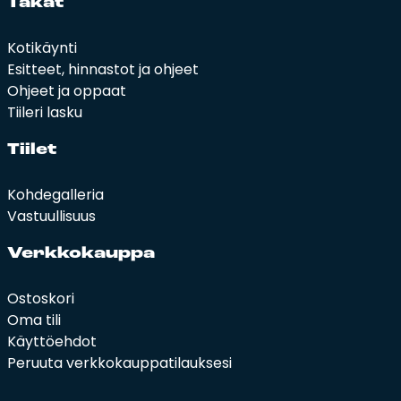
Ta­kat
Kotikäynti
Esitteet, hinnastot ja ohjeet
Ohjeet ja oppaat
Tiileri lasku
Tii­let
Kohdegalleria
Vastuullisuus
Verk­ko­kaup­pa
Ostoskori
Oma tili
Käyttöehdot
Peruuta verkkokauppatilauksesi