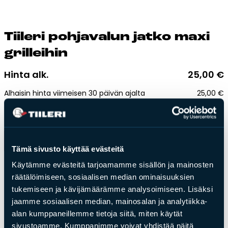
Esitteet, hinnastot ja ohjeet
Tiileri lasku
Kotikäynti
Tii­le­ri poh­ja­va­lun jat­ko ma­xi
gril­lei­hin
Tiilet ja tiililaatat
Hinta alk.
25,00
€
Julkisivutiilet
Alhaisin hinta viimeisen 30 päivän ajalta
25,00
€
Tiililaatat
Toimitusaika:
2-3 arkipäivää
Aukonylitysratkaisut ja
Tiilimuurauskannakejärjestelmät
Lisää ostoskoriin
Kohdegalleria
Tämä sivusto käyttää evästeitä
Vastuullisuus
Käytämme evästeitä tarjoamamme sisällön ja mainosten
Paino:
3kg
Tiilityökalu
räätälöimiseen, sosiaalisen median ominaisuuksien
tukemiseen ja kävijämäärämme analysoimiseen. Lisäksi
Esitteet
Leveys: 300 mm
jaamme sosiaalisen median, mainosalan ja analytiikka-
Syvyys: 60/40 mm
alan kumppaneillemme tietoja siitä, miten käytät
Korkeus: 80 mm
Verkkokauppa
sivustoamme. Kumppanimme voivat yhdistää näitä