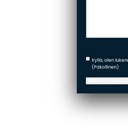
Rekisteriseloste
(Pa
Kyllä, olen luken
(Pakollinen)
Lähetä tarjouspyy