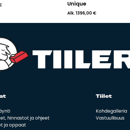
Unique
€
Alk.
1396,00
€
at
Tii­let
äynti
Kohdegalleria
eet, hinnastot ja ohjeet
Vastuullisuus
t ja oppaat