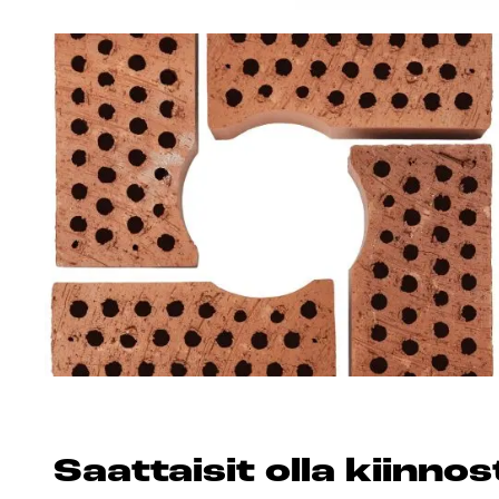
Saat­tai­sit ol­la kiin­n