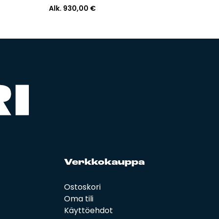
Alk.
930,00
€
Verk­ko­kaup­pa
Ostoskori
Oma tili
Käyttöehdot