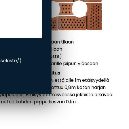
Paketti sisältää:
tiiliharkot
savupelti
nuohousluukku
muurauslaasti
piippulaasti, lämpimään tilaan
tiilitasoite kylmään tilaan
piipunhattu (lisävaruste)
riseloste/
)
palovilla piipun ympärille piipun yläosaan
Piipun korkeuden mitoitus
Piippu mitoitetaan siten, että alle 1m etäisyydellä
harjasta oleva piippu ulottuu 0,8m katon harjan
yläpuolelle. Etäisyyden kasvaessa jokaista alkavaa
metriä kohden piippu kasvaa 0,1m.