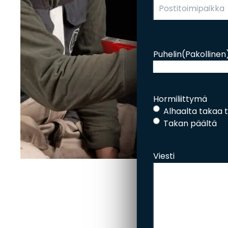
Esitteet, hinnastot ja ohjeet
Tiileri lasku
Kotikäynti
Puhelin
(Pakollinen
HORMIT
ESITTEET, HINNASTOT
TIILE
JA OHJEET
Hormiliittymä
Alhaalta takaa ta
Takan päältä
Viesti