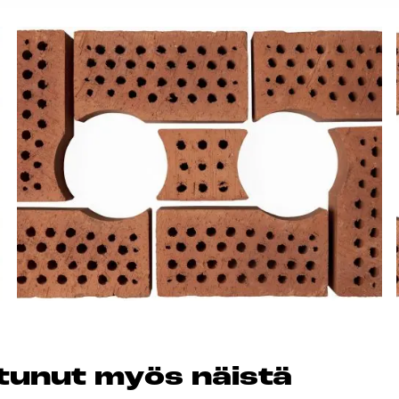
os­tu­nut myös näis­tä