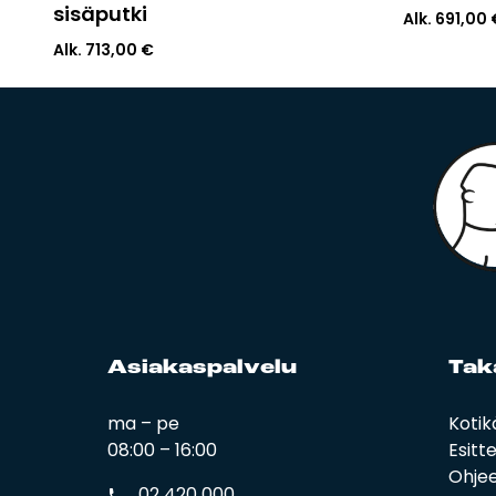
sisäputki
Alk.
691,00
Alk.
713,00
€
Asia­kas­pal­ve­lu
Ta­k
ma – pe
Kotik
08:00 – 16:00
Esitt
Ohjee
02 420 000