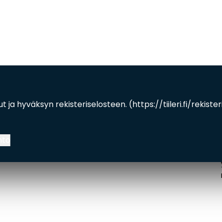
kollinen)
ut ja hyväksyn rekisteriselosteen. (
https://tiileri.fi/rekiste
ntö