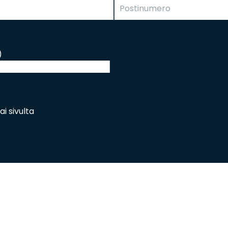
Peruuta verkkokauppatilauk
)
RI LASKU
i sivulta