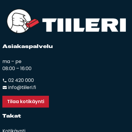
Asia­kas­pal­ve­lu
ma – pe
08:00 – 16:00
02 420 000
info@tiileri.fi
Tilaa kotikäynti
Ta­kat
Kotikäynti