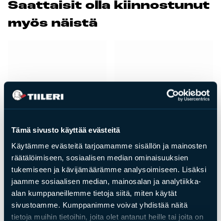
Saat­tai­sit ol­la kiin­nos­tu­nut
Tulisijatarvikkeet
myös näis­tä
Kamiinat ja kevyet tulisijat
Grillit ja pihakeittiöt
Tiilet
Laastit
Kiukaat ja kiuaskivet
Outlet
Käyttöehdot
Tämä sivusto käyttää evästeitä
Peruuta verkkokauppatilauksesi
Käytämme evästeitä tarjoamamme sisällön ja mainosten
räätälöimiseen, sosiaalisen median ominaisuuksien
Yhteystiedot
tukemiseen ja kävijämäärämme analysoimiseen. Lisäksi
Uunineduslasi 500 x
Uunineduspelti 400 x
jaamme sosiaalisen median, mainosalan ja analytiikka-
1000 mm kirkas
1000 mm
alan kumppaneillemme tietoja siitä, miten käytät
sivustoamme. Kumppanimme voivat yhdistää näitä
mattamusta, TI-FA
Hinta
149,00
€
tietoja muihin tietoihin, joita olet antanut heille tai joita on