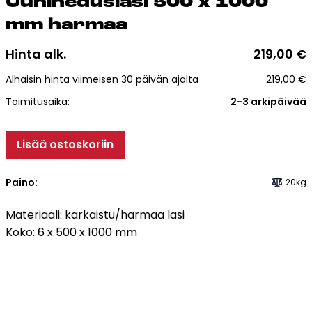
Uu­ni­ne­dus­la­si 500 x 1000
Esitteet, hinnastot ja ohjeet
mm har­maa
Tiileri lasku
Kotikäynti
Hinta alk.
219,00
€
Alhaisin hinta viimeisen 30 päivän ajalta
219,00
€
Tiilet ja tiililaatat
Toimitusaika:
2-3 arkipäivää
Julkisivutiilet
Lisää ostoskoriin
Tiililaatat
Aukonylitysratkaisut ja
Tiilimuurauskannakejärjestelmät
Paino:
20kg
Kohdegalleria
Materiaali: karkaistu/harmaa lasi
Vastuullisuus
Koko: 6 x 500 x 1000 mm
Tiilityökalu
Esitteet
Verkkokauppa