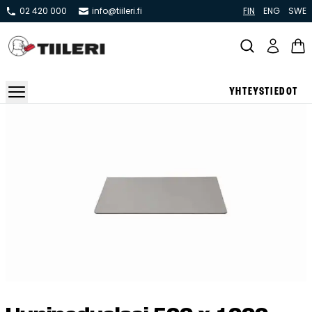
02 420 000
info@tiileri.fi
FIN
ENG
SWE
YHTEYSTIEDOT
Takat ja tulisijat
Varaavat takat
Pönttö -ja kaakeliuunit
Leivin -ja lämpiöuunit
Hellat
Kiertoilmatakat ja kamiinat
Grillit ja pihakeittiöt
Kiukaat
Hormit