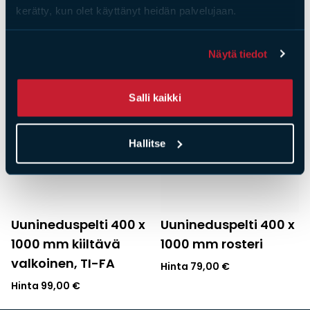
Hinta
99,00
€
kerätty, kun olet käyttänyt heidän palvelujaan.
Näytä tiedot
Salli kaikki
Hallitse
Uunineduspelti 400 x
Uunineduspelti 400 x
1000 mm kiiltävä
1000 mm rosteri
valkoinen, TI-FA
Hinta
79,00
€
Hinta
99,00
€