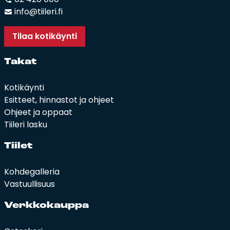
info@tiileri.fi
Tilaa kotikäynti
Ta­kat
Kotikäynti
Esitteet, hinnastot ja ohjeet
Ohjeet ja oppaat
Tiileri lasku
Tii­let
Kohdegalleria
Vastuullisuus
Verk­ko­kaup­pa