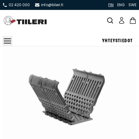
02 420 000
info@tiileri.fi
FIN
ENG
SWE
YHTEYSTIEDOT
Takat ja tulisijat
Varaavat takat
Pönttö -ja kaakeliuunit
Leivin -ja lämpiöuunit
Hellat
Kiertoilmatakat ja kamiinat
Grillit ja pihakeittiöt
Kiukaat
Hormit