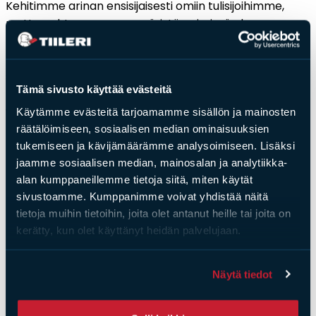
Kehitimme arinan ensisijaisesti omiin tulisijoihimme,
mutta puhtaamman ympäristön nimissä olemme
päättäneet tarjota sitä nyt myös erikseen
ostettavaksi, koska se on modulaarinen ja sopii
suoraan moniin jo rakennettuihin tulisijoihin. Vanhat
Tämä sivusto käyttää evästeitä
tulisijat ovat edullisesti päivitettävissä moderneiksi ja
vähäpäästöisiksi tulisijoiksi.
Käytämme evästeitä tarjoamamme sisällön ja mainosten
räätälöimiseen, sosiaalisen median ominaisuuksien
tukemiseen ja kävijämäärämme analysoimiseen. Lisäksi
jaamme sosiaalisen median, mainosalan ja analytiikka-
alan kumppaneillemme tietoja siitä, miten käytät
Saat­tai­sit ol­la kiin­nos­tu­nut
sivustoamme. Kumppanimme voivat yhdistää näitä
tietoja muihin tietoihin, joita olet antanut heille tai joita on
myös näis­tä
kerätty, kun olet käyttänyt heidän palvelujaan.
Näytä tiedot