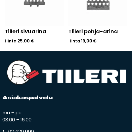
Tiileri sivuarina
Tiileri pohja-arina
Hinta
25,00
€
Hinta
19,00
€
Asia­kas­pal­ve­lu
ma – pe
08:00 – 16:00
02 420 000