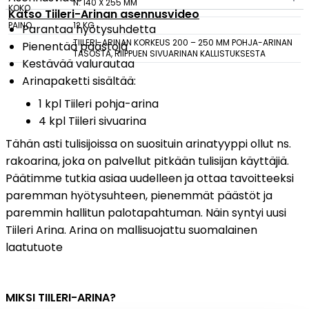
N. 140 X 255 MM
KOKO
Katso Tiileri-Arinan asennusvideo
Tulisijatarvikkeet
PAINO
12 KG
Parantaa hyötysuhdetta
TIILERI-ARINAN KORKEUS 200 – 250 MM POHJA-ARINAN
Pienentää päästöjä
Kamiinat ja kevyet tulisijat
TASOSTA, RIIPPUEN SIVUARINAN KALLISTUKSESTA
Kestävää valurautaa
Grillit ja pihakeittiöt
Arinapaketti sisältää:
Tiilet
1 kpl Tiileri pohja-arina
Laastit
4 kpl Tiileri sivuarina
Kiukaat ja kiuaskivet
Tähän asti tulisijoissa on suosituin arinatyyppi ollut ns.
Outlet
rakoarina, joka on palvellut pitkään tulisijan käyttäjiä.
Käyttöehdot
Päätimme tutkia asiaa uudelleen ja ottaa tavoitteeksi
Peruuta verkkokauppatilauksesi
paremman hyötysuhteen, pienemmät päästöt ja
paremmin hallitun palotapahtuman. Näin syntyi uusi
Yhteystiedot
Tiileri Arina. Arina on mallisuojattu suomalainen
laatutuote
MIKSI TIILERI-ARINA?