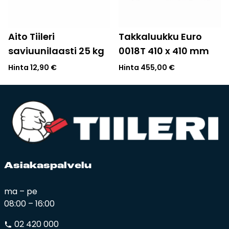
Aito Tiileri
Takkaluukku Euro
saviuunilaasti 25 kg
0018T 410 x 410 mm
Hinta
12,90
€
Hinta
455,00
€
Asia­kas­pal­ve­lu
ma – pe
08:00 – 16:00
02 420 000