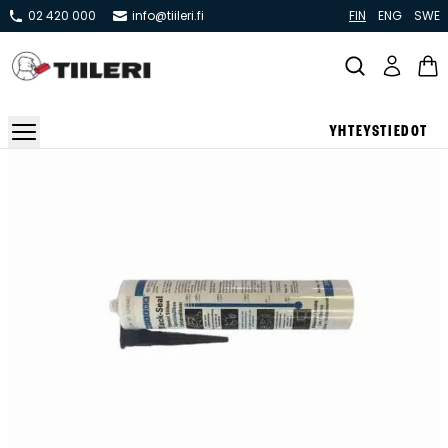
02 420 000
info@tiileri.fi
FIN
ENG
SWE
YHTEYSTIEDOT
Takat ja tulisijat
Varaavat takat
Pönttö -ja kaakeliuunit
Leivin -ja lämpiöuunit
Hellat
Kiertoilmatakat ja kamiinat
Grillit ja pihakeittiöt
Kiukaat
Hormit