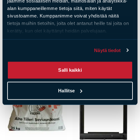
jaamme sosiaalisen median, mainosalan ja analytiikka-
alan kumppaneillemme tietoja siitä, miten käytät
sivustoamme. Kumppanimme voivat yhdistää näitä
tietoja muihin tietoihin, joita olet antanut heille tai joita on
kerätty, kun olet käyttänyt heidän palvelujaan.
Tulisijatarvikkeet
Laastit
Keraaminen liesitaso
Antiikkilaasti karkea
Näytä tiedot
kehyksellä 3A
1,5mm 20 kg
Hinta
659,00
€
Hinta
48,00
€
Salli kaikki
Hallitse