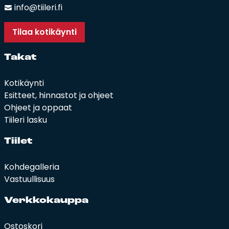
info@tiileri.fi
Tilaa kotikäynti
Ta­kat
Kotikäynti
Esitteet, hinnastot ja ohjeet
Ohjeet ja oppaat
Tiileri lasku
Tii­let
Kohdegalleria
Vastuullisuus
Verk­ko­kaup­pa
Ostoskori