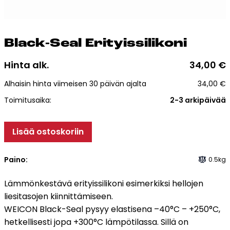
Esitteet, hinnastot ja ohjeet
Tiileri lasku
Kotikäynti
Black-Seal Eri­tyis­si­li­ko­ni
Tiilet ja tiililaatat
Hinta alk.
34,00
€
Alhaisin hinta viimeisen 30 päivän ajalta
34,00
€
Julkisivutiilet
Toimitusaika:
2-3 arkipäivää
Tiililaatat
Aukonylitysratkaisut ja
Lisää ostoskoriin
Tiilimuurauskannakejärjestelmät
Kohdegalleria
Paino:
0.5kg
Vastuullisuus
Tiilityökalu
Lämmönkestävä erityissilikoni esimerkiksi hellojen
Esitteet
liesitasojen kiinnittämiseen.
WEICON Black-Seal pysyy elastisena –40°C – +250°C,
Verkkokauppa
hetkellisesti jopa +300°C lämpötilassa. Sillä on