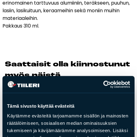
erinomainen tarttuvuus alumiiniin, teräkseen, puuhun,
lasiin, lasikuituun, keraameihin sekä moniin muihin
Tulisijatarvikkeet
materiaaleihin.
Kamiinat ja kevyet tulisijat
Pakkaus 310 ml.
Grillit ja pihakeittiöt
Tiilet
Laastit
Kiukaat ja kiuaskivet
Saat­tai­sit ol­la kiin­nos­tu­nut
Outlet
Käyttöehdot
myös näis­tä
Peruuta verkkokauppatilauksesi
Yhteystiedot
Tämä sivusto käyttää evästeitä
Käytämme evästeitä tarjoamamme sisällön ja mainosten
räätälöimiseen, sosiaalisen median ominaisuuksien
tukemiseen ja kävijämäärämme analysoimiseen. Lisäksi