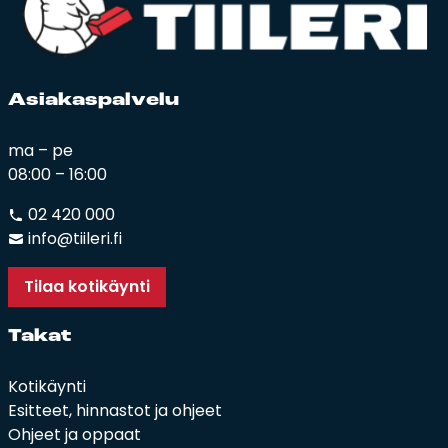
Asia­kas­pal­ve­lu
ma – pe
08:00 – 16:00
02 420 000
info@tiileri.fi
Tilaa kotikäynti
Ta­kat
Kotikäynti
Esitteet, hinnastot ja ohjeet
Ohjeet ja oppaat