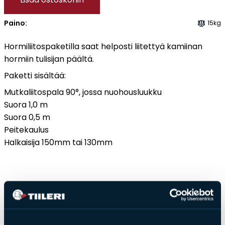
määrä
Tulisijatarvikkeet
Paino:
15kg
Kamiinat ja kevyet tulisijat
Hormiliitospaketilla saat helposti liitettyä kamiinan
Grillit ja pihakeittiöt
hormiin tulisijan päältä.
Tiilet
Paketti sisältää:
Laastit
Mutkaliitospala 90°, jossa nuohousluukku
Kiukaat ja kiuaskivet
Suora 1,0 m
Outlet
Suora 0,5 m
Käyttöehdot
Peitekaulus
Peruuta verkkokauppatilauksesi
Halkaisija 150mm tai 130mm
Yhteystiedot
Saat­tai­sit ol­la kiin­nos­tu­nut
myös näis­tä