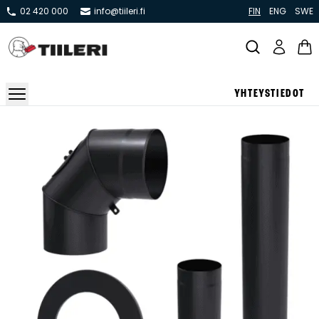
02 420 000
info@tiileri.fi
FIN
ENG
SWE
YHTEYSTIEDOT
Takat ja tulisijat
Varaavat takat
Pönttö -ja kaakeliuunit
Leivin -ja lämpiöuunit
Hellat
Kiertoilmatakat ja kamiinat
Grillit ja pihakeittiöt
Kiukaat
Hormit