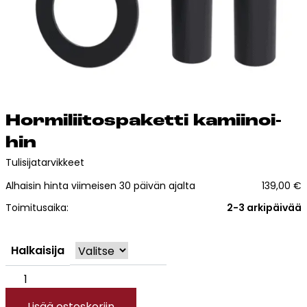
Esitteet, hinnastot ja ohjeet
Tiileri lasku
Kotikäynti
Tiilet ja tiililaatat
Hor­mi­lii­tos­pa­ket­ti ka­mii­noi­
Julkisivutiilet
hin
Tiililaatat
Tulisijatarvikkeet
Aukonylitysratkaisut ja
Tiilimuurauskannakejärjestelmät
Alhaisin hinta viimeisen 30 päivän ajalta
139,00
€
Kohdegalleria
Toimitusaika:
2-3 arkipäivää
Vastuullisuus
Tiilityökalu
Halkaisija
Esitteet
Hormiliitospaketti
Verkkokauppa
kamiinoihin
Lisää ostoskoriin