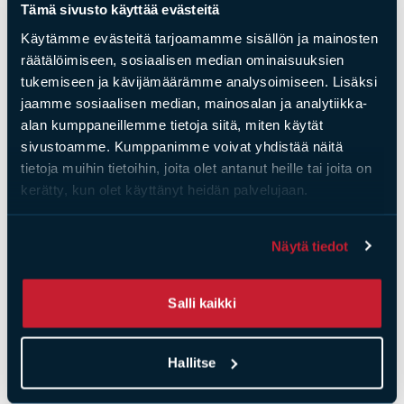
Tämä sivusto käyttää evästeitä
Käytämme evästeitä tarjoamamme sisällön ja mainosten
räätälöimiseen, sosiaalisen median ominaisuuksien
tukemiseen ja kävijämäärämme analysoimiseen. Lisäksi
jaamme sosiaalisen median, mainosalan ja analytiikka-
alan kumppaneillemme tietoja siitä, miten käytät
sivustoamme. Kumppanimme voivat yhdistää näitä
tietoja muihin tietoihin, joita olet antanut heille tai joita on
kerätty, kun olet käyttänyt heidän palvelujaan.
Näytä tiedot
Tulisijatarvikkeet
Tulisijatarvikkeet
Hormiliitosputki 120 x
Salli kaikki
Liitosputki
200 x 250 mm
säädettävä kulma
Hinta
45,00
€
Hinta
110,00
€
Hallitse