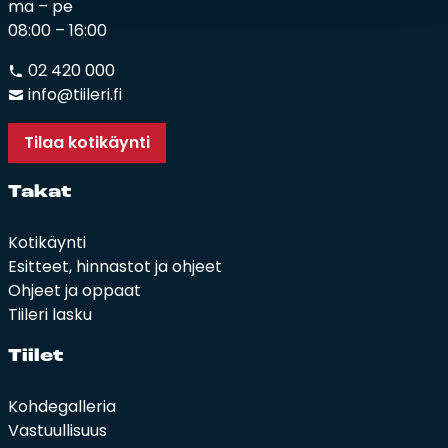
ma – pe
08:00 – 16:00
02 420 000
info@tiileri.fi
Tilaa kotikäynti
Ta­kat
Kotikäynti
Esitteet, hinnastot ja ohjeet
Ohjeet ja oppaat
Tiileri lasku
Tii­let
Kohdegalleria
Vastuullisuus