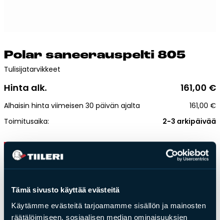
Esitteet, hinnastot ja ohjeet
Tiileri lasku
Kotikäynti
Po­lar sa­nee­raus­pel­ti 805
Tiilet ja tiililaatat
Tulisijatarvikkeet
Hinta alk.
161,00
€
Julkisivutiilet
Tiililaatat
Alhaisin hinta viimeisen 30 päivän ajalta
161,00
€
Aukonylitysratkaisut ja
Toimitusaika:
2-3 arkipäivää
Tiilimuurauskannakejärjestelmät
Kohdegalleria
Lisää ostoskoriin
Vastuullisuus
Tiilityökalu
Paino:
5kg
Esitteet
Tämä sivusto käyttää evästeitä
Koko: 3/4-tiilen hormiin
Käytämme evästeitä tarjoamamme sisällön ja mainosten
Verkkokauppa
Ulkomitat: leveys 260 x syvyys 295 mm
räätälöimiseen, sosiaalisen median ominaisuuksien