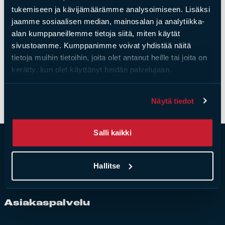
Hormiaukko: leveys 225 x syvyys 150 mm
tukemiseen ja kävijämäärämme analysoimiseen. Lisäksi
Laadukas ja tyylikäs saneerauspelti, sisältää sekä
Tulisijatarvikkeet
jaamme sosiaalisen median, mainosalan ja analytiikka-
mustan että valkoisen etupaneelin.
Kamiinat ja kevyet tulisijat
alan kumppaneillemme tietoja siitä, miten käytät
sivustoamme. Kumppanimme voivat yhdistää näitä
Polar metallin innovatiivisen saneerauspellin voit
Grillit ja pihakeittiöt
tietoja muihin tietoihin, joita olet antanut heille tai joita on
asentaa jälkeenpäin vanhaan hormiin! Paketissa
Tiilet
kerätty, kun olet käyttänyt heidän palvelujaan.
mukana pellin ja etupaneeleiden lisäksi poranterä sekä
Laastit
saneerauslaastia asennusta varten.
Kiukaat ja kiuaskivet
Näytä tiedot
Outlet
Käyttöehdot
Salli kaikki
Peruuta verkkokauppatilauksesi
Yhteystiedot
Hallitse
Asia­kas­pal­ve­lu