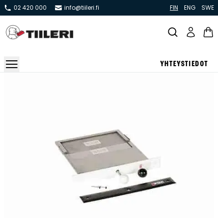
02 420 000
info@tiileri.fi
FIN
ENG
SWE
YHTEYSTIEDOT
Takat ja tulisijat
Varaavat takat
Pönttö -ja kaakeliuunit
Leivin -ja lämpiöuunit
Hellat
Kiertoilmatakat ja kamiinat
Grillit ja pihakeittiöt
Kiukaat
Hormit