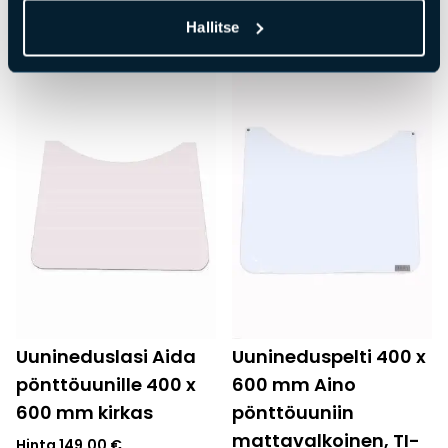
mattamusta, TI-FA
Hinta
149,00
€
Hallitse
Hinta
109,00
€
Uunineduslasi Aida
Uunineduspelti 400 x
pönttöuunille 400 x
600 mm Aino
600 mm kirkas
pönttöuuniin
mattavalkoinen, TI-
Hinta
149,00
€