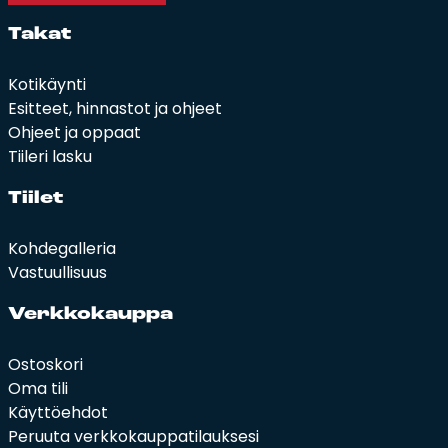
Ta­kat
Kotikäynti
Esitteet, hinnastot ja ohjeet
Ohjeet ja oppaat
Tiileri lasku
Tii­let
Kohdegalleria
Vastuullisuus
Verk­ko­kaup­pa
Ostoskori
Oma tili
Käyttöehdot
Peruuta verkkokauppatilauksesi