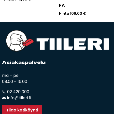
FA
Hinta
109,00
€
Asia­kas­pal­ve­lu
ma – pe
08:00 – 16:00
02 420 000
info@tiileri.fi
Tilaa kotikäynti