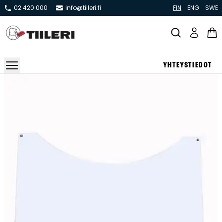
02 420 000
info@tiileri.fi
FIN
ENG
SWE
YHTEYSTIEDOT
Takat ja tulisijat
Varaavat takat
Pönttö -ja kaakeliuunit
Leivin -ja lämpiöuunit
Hellat
Kiertoilmatakat ja kamiinat
Grillit ja pihakeittiöt
Kiukaat
Hormit