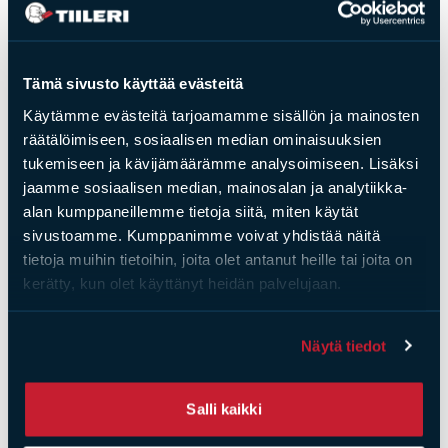
Saat­tai­sit ol­la kiin­nos­tu­nut
myös näis­tä
Tämä sivusto käyttää evästeitä
Käytämme evästeitä tarjoamamme sisällön ja mainosten
räätälöimiseen, sosiaalisen median ominaisuuksien
tukemiseen ja kävijämäärämme analysoimiseen. Lisäksi
jaamme sosiaalisen median, mainosalan ja analytiikka-
alan kumppaneillemme tietoja siitä, miten käytät
sivustoamme. Kumppanimme voivat yhdistää näitä
tietoja muihin tietoihin, joita olet antanut heille tai joita on
kerätty, kun olet käyttänyt heidän palvelujaan.
Näytä tiedot
Uunineduslasi Aino
Uunineduspelti 400 x
pönttöuunille 400 x
600 mm Aino
Salli kaikki
600 mm kirkas
pönttöuuniin