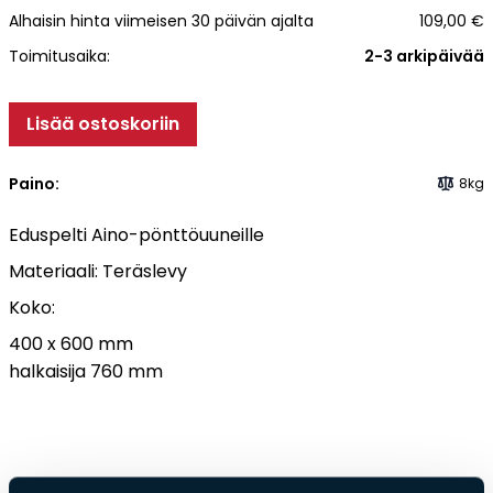
Alhaisin hinta viimeisen 30 päivän ajalta
109,00
€
Tulisijatarvikkeet
Toimitusaika:
2-3 arkipäivää
Kamiinat ja kevyet tulisijat
Grillit ja pihakeittiöt
Lisää ostoskoriin
Tiilet
Laastit
Paino:
8kg
Kiukaat ja kiuaskivet
Outlet
Eduspelti Aino-pönttöuuneille
Käyttöehdot
Materiaali: Teräslevy
Peruuta verkkokauppatilauksesi
Koko:
400 x 600 mm
Yhteystiedot
halkaisija 760 mm