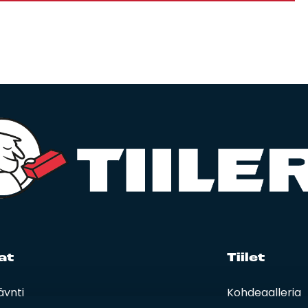
at
Tii­let
äynti
Kohdegalleria