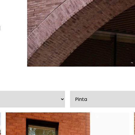
Peruuta verkkokauppatilauk
a
RI LASKU