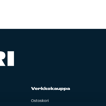
Verk­ko­kaup­pa
Ostoskori