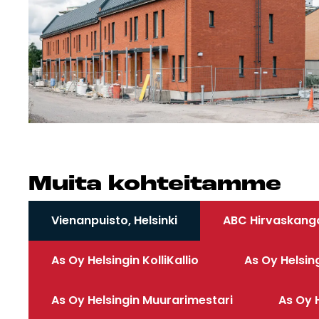
Mui­ta koh­tei­tam­me
Vienanpuisto, Helsinki
ABC Hirvaskanga
As Oy Helsingin KolliKallio
As Oy Helsin
As Oy Helsingin Muurarimestari
As Oy H