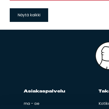
Näytä kaikki
Asia­kas­pal­ve­lu
Ta­k
ma – pe
Kotik