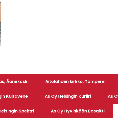
s, Äänekoski
Aitolahden kirkko, Tampere
gin Kultavene
As Oy Helsingin Kuriiri
As O
elsingin Spektri
As Oy Hyvinkään Basaltti