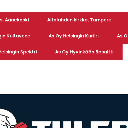
s, Äänekoski
Aitolahden kirkko, Tampere
gin Kultavene
As Oy Helsingin Kuriiri
As O
elsingin Spektri
As Oy Hyvinkään Basaltti