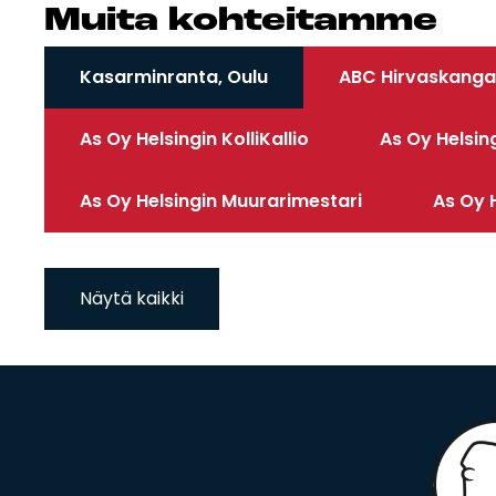
Mui­ta koh­tei­tam­me
Kasarminranta, Oulu
ABC Hirvaskanga
As Oy Helsingin KolliKallio
As Oy Helsin
As Oy Helsingin Muurarimestari
As Oy H
Näytä kaikki