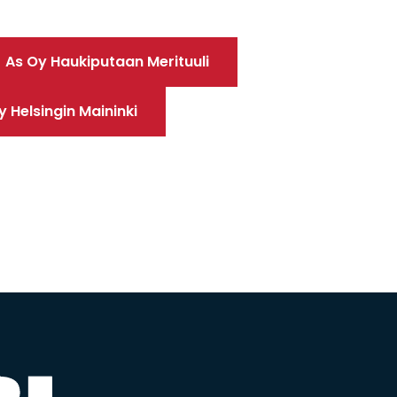
As Oy Haukiputaan Merituuli
y Helsingin Maininki