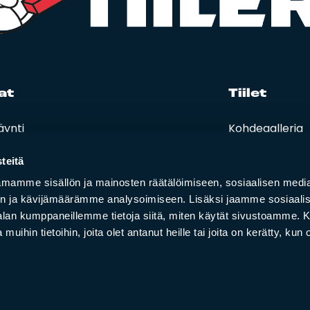
at
Tii­let
äynti
Kohdegalleria
eet, hinnastot ja ohjeet
Vastuullisuus
t ja oppaat
teitä
i lasku
mamme sisällön ja mainosten räätälöimiseen, sosiaalisen medi
n ja kävijämäärämme analysoimiseen. Lisäksi jaamme sosiaali
-alan kumppaneillemme tietoja siitä, miten käytät sivustoamme
 muihin tietoihin, joita olet antanut heille tai joita on kerätty, kun 