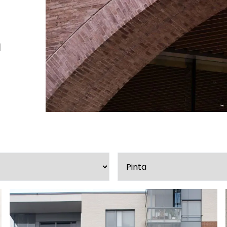
Peruuta verkkokauppatilauk
a
RI LASKU