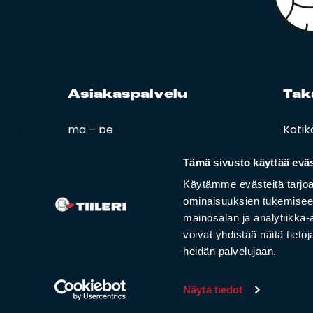
Asia­kas­pal­ve­lu
Ta­k
ma – pe
Kotik
08:00 – 16:00
Esitt
Ohjee
Tämä sivusto käyttää eväs
02 420 000
Tiiler
Käytämme evästeitä tarjoa
info@tiileri.fi
ominaisuuksien tukemisee
mainosalan ja analytiikka
Tilaa kotikäynti
voivat yhdistää näitä tietoja
heidän palvelujaan.
Näytä tiedot