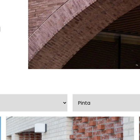
Peruuta verkkokauppatilauk
a
RI LASKU