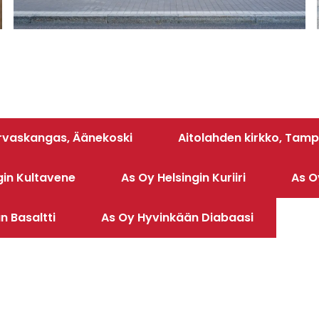
rvaskangas, Äänekoski
Aitolahden kirkko, Tam
gin Kultavene
As Oy Helsingin Kuriiri
As O
n Basaltti
As Oy Hyvinkään Diabaasi