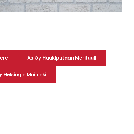
pere
As Oy Haukiputaan Merituuli
y Helsingin Maininki