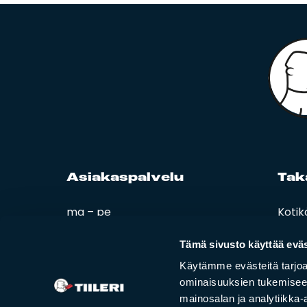
Asia­kas­pal­ve­lu
Ta­k
ma – pe
Kotik
08:00 – 16:00
Esitt
Ohjee
Tämä sivusto käyttää eväs
02 420 000
Tiiler
Käytämme evästeitä tarjoa
info@tiileri.fi
ominaisuuksien tukemisee
mainosalan ja analytiikka