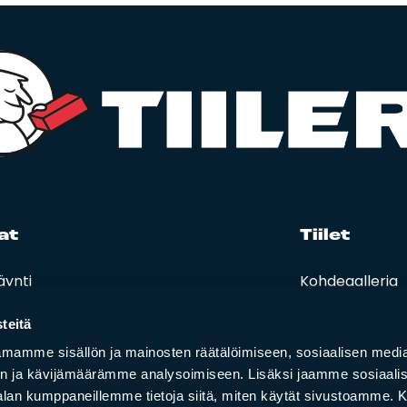
at
Tii­let
äynti
Kohdegalleria
eet, hinnastot ja ohjeet
Vastuullisuus
t ja oppaat
teitä
i lasku
mamme sisällön ja mainosten räätälöimiseen, sosiaalisen medi
n ja kävijämäärämme analysoimiseen. Lisäksi jaamme sosiaali
-alan kumppaneillemme tietoja siitä, miten käytät sivustoamme