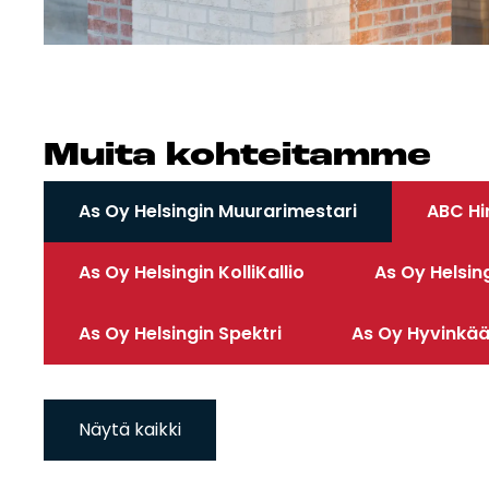
Mui­ta koh­tei­tam­me
As Oy Helsingin Muurarimestari
ABC Hi
As Oy Helsingin KolliKallio
As Oy Helsin
As Oy Helsingin Spektri
As Oy Hyvinkää
Näytä kaikki