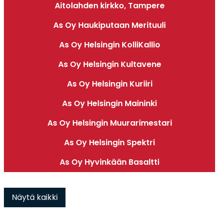
Aitolahden kirkko, Tampere
As Oy Haukiputaan Merituuli
As Oy Helsingin KolliKallio
As Oy Helsingin Kultavene
As Oy Helsingin Kuriiri
As Oy Helsingin Maininki
As Oy Helsingin Muurarimestari
As Oy Helsingin Spektri
As Oy Hyvinkään Basaltti
Näytä kaikki