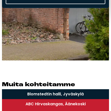
Mui­ta koh­tei­tam­me
Blomstedtin halli, Jyväskylä
ABC Hirvaskangas, Äänekoski