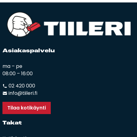
Asia­kas­pal­ve­lu
ma – pe
08:00 – 16:00
02 420 000
info@tiileri.fi
Tilaa kotikäynti
Ta­kat