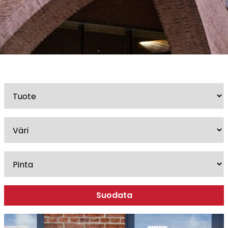
Esitteet, hinnastot ja ohjeet
Tiileri lasku
Kotikäynti
Tiilet ja tiililaatat
Julkisivutiilet
Tiililaatat
Aukonylitysratkaisut ja
Tiilimuurauskannakejärjestelmät
Kohdegalleria
Vastuullisuus
Tiilityökalu
Esitteet
Suodata
Verkkokauppa