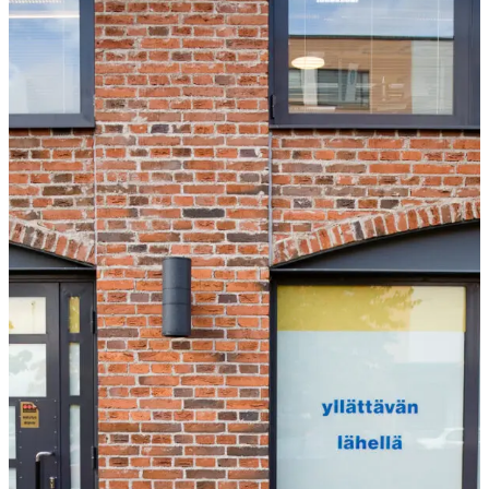
Tulisijatarvikkeet
Kamiinat ja kevyet tulisijat
Grillit ja pihakeittiöt
Tiilet
Laastit
Kiukaat ja kiuaskivet
Outlet
Käyttöehdot
Peruuta verkkokauppatilauksesi
Yhteystiedot