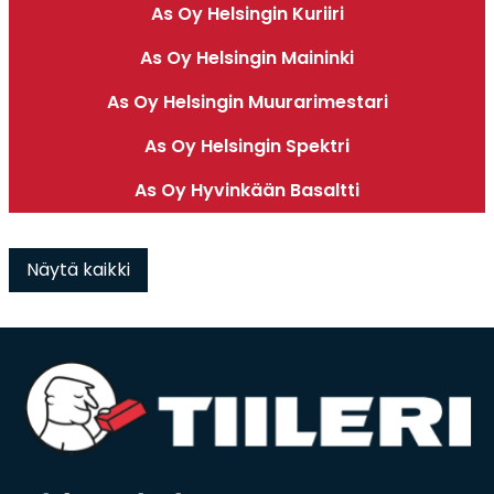
As Oy Helsingin Kuriiri
As Oy Helsingin Maininki
As Oy Helsingin Muurarimestari
As Oy Helsingin Spektri
As Oy Hyvinkään Basaltti
Näytä kaikki