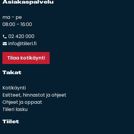
Asia­kas­pal­ve­lu
ma – pe
08:00 – 16:00
02 420 000
info@tiileri.fi
Tilaa kotikäynti
Ta­kat
Kotikäynti
Esitteet, hinnastot ja ohjeet
Ohjeet ja oppaat
Tiileri lasku
Tii­let