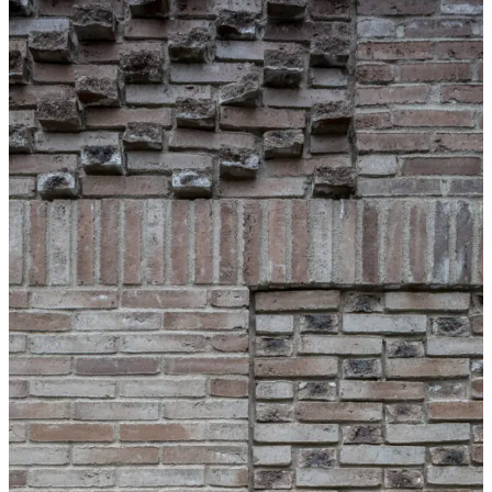
Tulisijatarvikkeet
Kamiinat ja kevyet tulisijat
Grillit ja pihakeittiöt
Tiilet
Laastit
Kiukaat ja kiuaskivet
Outlet
Käyttöehdot
Peruuta verkkokauppatilauksesi
Yhteystiedot