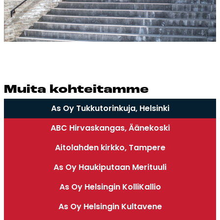
Mui­ta koh­tei­tam­me
As Oy Tukkutorinkuja, Helsinki
ABC Hirvaskangas, Äänekoski
Aitolahden kirkko, Tampere
As Oy Haukiputaan Merituuli
As Oy Helsingin KolliKallio
As Oy Helsingin Kultavene