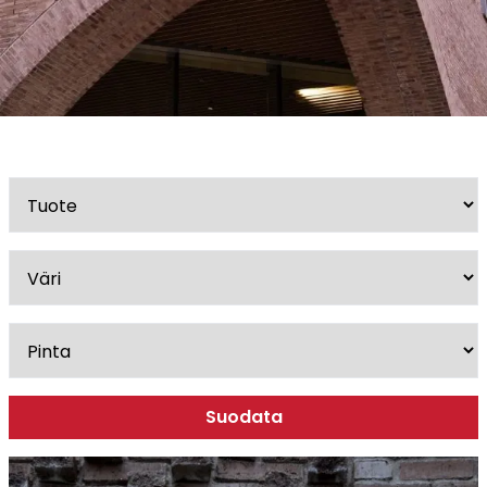
Esitteet, hinnastot ja ohjeet
Tiileri lasku
Kotikäynti
Tiilet ja tiililaatat
Julkisivutiilet
Tiililaatat
Aukonylitysratkaisut ja
Tiilimuurauskannakejärjestelmät
Kohdegalleria
Vastuullisuus
Tiilityökalu
Esitteet
Suodata
Verkkokauppa