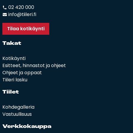
02 420 000
info@tiileri.fi
Tilaa kotikäynti
Ta­kat
Kotikäynti
Esitteet, hinnastot ja ohjeet
Ohjeet ja oppaat
Tiileri lasku
Tii­let
Kohdegalleria
Vastuullisuus
Verk­ko­kaup­pa