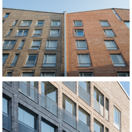
Tulisijatarvikkeet
Kamiinat ja kevyet tulisijat
Grillit ja pihakeittiöt
Tiilet
Laastit
Kiukaat ja kiuaskivet
Outlet
Käyttöehdot
Peruuta verkkokauppatilauksesi
Yhteystiedot