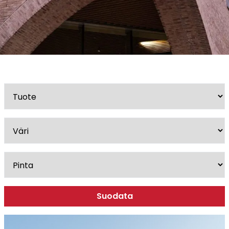
Esitteet, hinnastot ja ohjeet
Tiileri lasku
Kotikäynti
Tiilet ja tiililaatat
Julkisivutiilet
Tiililaatat
Aukonylitysratkaisut ja
Tiilimuurauskannakejärjestelmät
Kohdegalleria
Vastuullisuus
Tiilityökalu
Esitteet
Suodata
Verkkokauppa